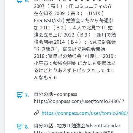
6.
2007（ 高 1 ） : IT コミュニティの存
在を知る 2009（ 高 3 ） : UNIX (
FreeBSD/csh ) 勉強会に冬から毎週参
加 2011（ B 2 ） : 4 人で北見で IT 勉
強会立ち上げ 2012（ B 3 ） : 旭川で勉
強会開始 2014（ B 4 ） : 北見で勉強会
“引き継ぎ”，富良野で勉強会開始
2018 : 富良野の勉強会 “引渡し” 2019 :
小平市で勉強会開始 ほかにも要素はあ
るけどとりあえずトピックとしてはこ
んなもん 6
自分の話 - connpass
7.
https://connpass.com/user/tomio2480/ 7
https://connpass.com/user/tomio2480/
自分の話 - 地方IT勉強会AdventCalendar
8.
https://adventar.org/calendars/4605