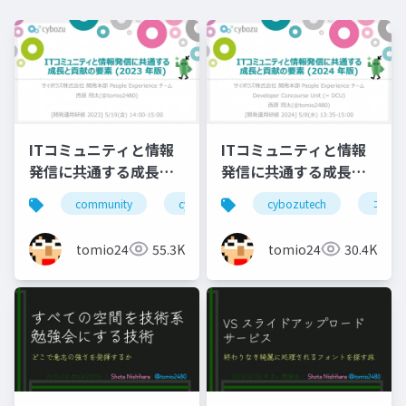
ITコミュニティと情報
ITコミュニティと情報
発信に共通する成長と
発信に共通する成長と
貢献の要素(2023年版)
貢献の要素(2024年版)
community
cybozutech
cybozutech
コミュニティ
コミュ
勉
tomio2480
55.3K
tomio2480
30.4K