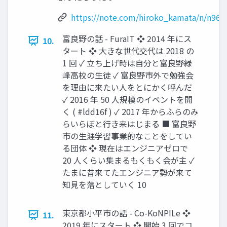
https://note.com/hiroko_kamata/n/n964
富良野の話 - FuraIT ❖ 2014 年にス
10.
タート ❖ 大きな世代交代は 2018 の
1 回 ✓ 立ち上げ時は自分と富良野緑
峰高校の生徒 ✓ 富良野市外で勉強会
を理由に来たい人をとにかく呼んだ
✓ 2016 年 50 人規模のイベントを開
く ( #ldd16f ) ✓ 2017 年からふらのみ
らいらぼと行き来はじまる ■ 富良野
市の生涯学習事業的なことをしてい
る団体 ❖ 現在はエンジニアゼロで
20 人くらい集まるもくもく会が主 ✓
たまに昔来てたエンジニア勢が来て
知見を落としていく 10
東京都小平市の話 - Co-KoNPILe ❖
11.
2019 年にスタート ❖ 開始 3 回でコ