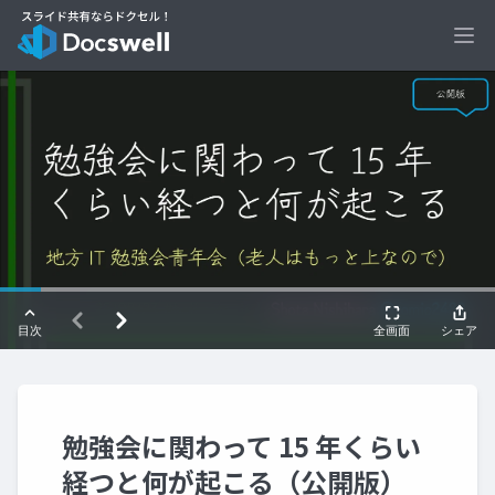
Ope
勉強会に関わって 15 年くらい
経つと何が起こる（公開版）