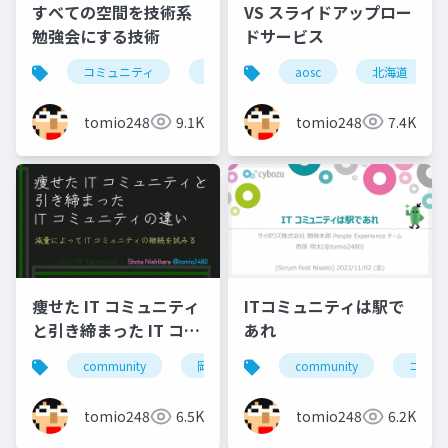
すべての空間を技術系
VS スライドアップロー
勉強会にする技術
ドサービス
コミュニティ
勉強会
北海道
aosc
北海道
東京
tomio2480
9.1K
tomio2480
7.4K
痩せた IT コミュニティ
ITコミュニティは駅で
と引き締まった IT コミ
あれ
ュニティの違い
community
岡山
北海道
community
旭川
コミュ
小
tomio2480
6.5K
tomio2480
6.2K