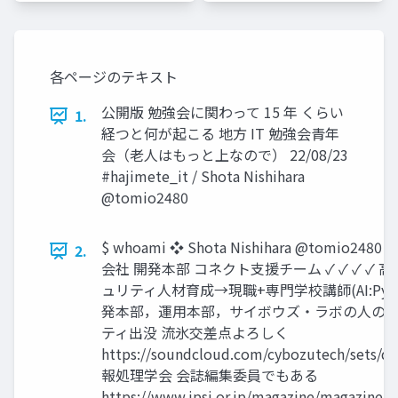
各ページのテキスト
公開版 勉強会に関わって 15 年 くらい
1.
経つと何が起こる 地方 IT 勉強会青年
会（老人はもっと上なので） 22/08/23
#hajimete_it / Shota Nishihara
@tomio2480
$ whoami ❖ Shota Nishihara @tomio2
2.
会社 開発本部 コネクト支援チーム ✓ ✓ ✓ ✓ 
ュリティ人材育成→現職+専門学校講師(AI:Pyth
発本部，運用本部，サイボウズ・ラボの人の発信
ティ出没 流氷交差点よろしく
https://soundcloud.com/cybozutech/sets/dri
報処理学会 会誌編集委員でもある
https://www.ipsj.or.jp/magazine/magazin