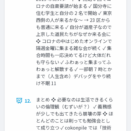
ロナの自粛要請が始まる ✓ 国分寺に
住む学生と自分の 2 名で開始 ✓ 東京
西側の人が来るかな〜 → 23 区から
も普通に来る ✓ 自分が道産子なので
上京した道民たちがなぜか来る会に
❖ コロナの中はじめたオンラインで
隔週金曜に集まる雑な会が続く ✓ 集
合時間も一応決めてるけど大体だれ
も守らない ✓ ふわぁっと集まってふ
わぁっと解散する ✓ 一部朝 7 時とか
まで（人生含め）デバッグをやり続
け不眠 11
まとめ ❖ 必要なのは生活できるくら
12.
いの倫理観（むずいが？） ✓ 義務感
が少しでも出てきたら崩壊の芽 ❖ ほ
とんどのことは削っても勉強会とし
て成り立つ ✓ cokonpile では「技術