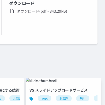
ダウンロード
ダウンロード(pdf - 343.29kB)
会にする技術
VS スライドアップロードサービス
会
北海道
東京
aosc
学び
北海道
旭川
スラ
カンファレンス
community
成長