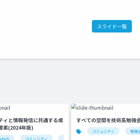
スライド一覧
ニティと情報発信に共通する成
すべての空間を技術系勉強
素(2024年版)
コミュニティ
勉強
utech
強会
ブログ
コミュニティ
blog
勉強会
ブログ
blog