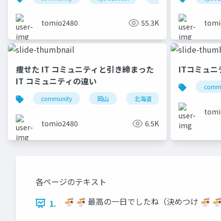
tomio2480
55.3K
tomi
痩せた IT コミュニティと引き締まった
ITコミュ
IT コミュニティの違い
commu
community
岡山
北海道
旭川
小
tomi
tomio2480
6.5K
各ページのテキスト
🍜 🍜 最高の一日でしたね（決めつけ 🍜 🍜 TechR
1.