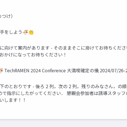
決めつけ）
 拍手をしよう🍜👏
の後，退場に向けて案内があります - そのままそこに掛けてお待ちく
 おかけになってお待ちください！
RAMEN 2024 Conference 大満喫確定の儀 2024/07/26-27 #
順番は以下のとおりです - 後ろ 2 列，次の 2 列，残りのみなさ
るので指示にしたがってください． 懇親会参加者は誘導スタッフ
願いします！！