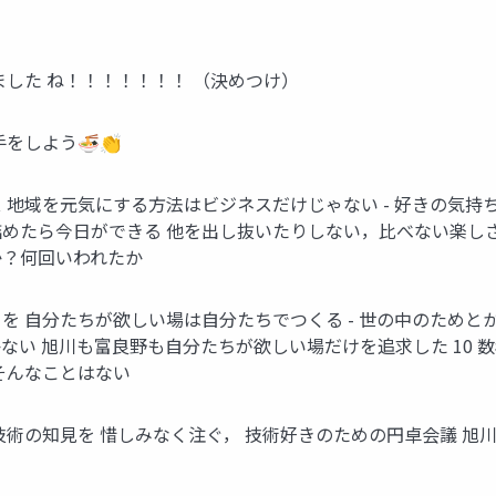
 できました ね！！！！！！！ （決めつけ）
 拍手をしよう🍜👏
ファレンス 地域を元気にする方法はビジネスだけじゃない - 好きの
めたら今日ができる 他を出し抜いたりしない，比べない楽しさ
すか？何回いわれたか
ましいことを 自分たちが欲しい場は自分たちでつくる - 世の中のた
い 旭川も富良野も自分たちが欲しい場だけを追求した 10 数
そんなことはない
上川地方に技術の知見を 惜しみなく注ぐ， 技術好きのための円卓会議