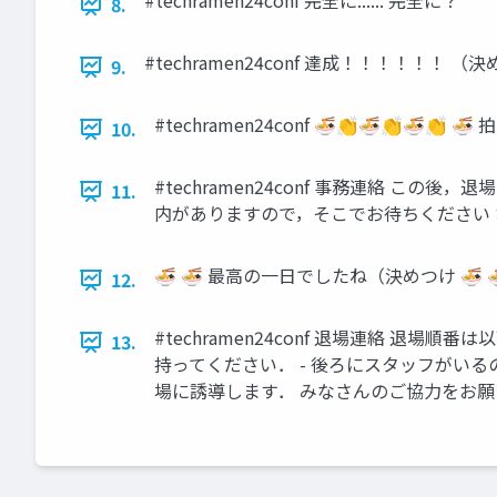
#techramen24conf 完全に...... 完全に？
8.
#techramen24conf 達成！！！！！！ （
9.
#techramen24conf 🍜👏🍜👏🍜👏 
10.
#techramen24conf 事務連絡 こ
11.
内がありますので，そこでお待ちください
🍜 🍜 最高の一日でしたね（決めつけ 🍜 🍜 Tech
12.
#techramen24conf 退場連絡 退場
13.
持ってください． - 後ろにスタッフがい
場に誘導します． みなさんのご協力をお