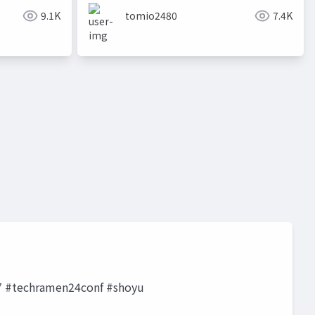
9.1K
tomio2480
7.4K
サイボウズ
commons
コモンズ
echramen24conf #shoyu