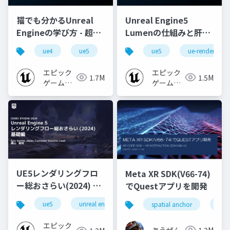
猫でも分かるUnreal
Unreal Engine5
Engineの学び方 - 超初
Lumenの仕組みと肝心
心者向け編 - 2023 v1.0
なところ
ue4
ue5
ue-beginner
ue5
ue-rendering
エピック
エピック
1.7M
1.5M
ゲームズ
ゲームズ
ジャパン
ジャパン
UE5レンダリングフロ
Meta XR SDK(V66-74)
ー総おさらい(2024) 基
でQuestアプリを開発
礎編！
ue5
unreal engine
ue-rendering
spatial anchor
unit
[CEDEC+KYUSHU
2024]
エピック
あうぜん
1.2M