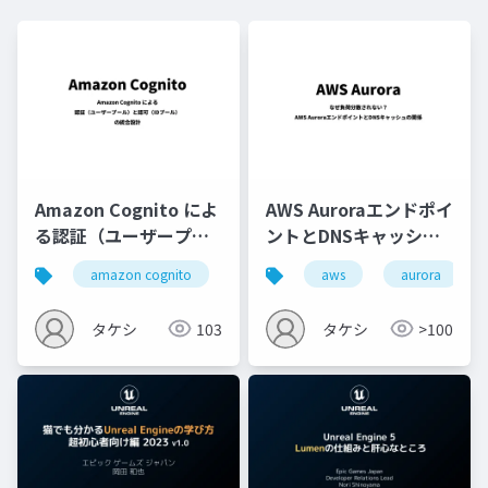
Amazon Cognito によ
AWS Auroraエンドポイ
る認証（ユーザープー
ントとDNSキャッシュ
ル）と認可（IDプー
の関係
amazon cognito
認証
aws
認可
aurora
awsアーキ
ル）の統合設計
タケシ
103
タケシ
>100