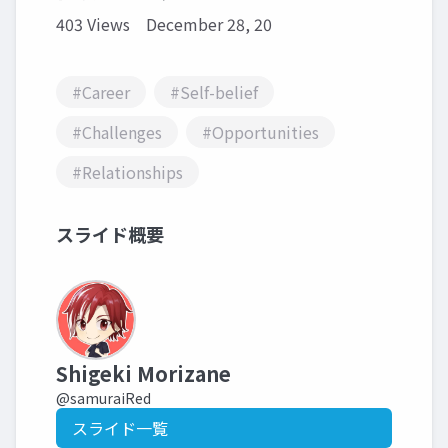
403 Views
December 28, 20
#Career
#Self-belief
#Challenges
#Opportunities
#Relationships
スライド概要
Shigeki Morizane
@samuraiRed
スライド一覧