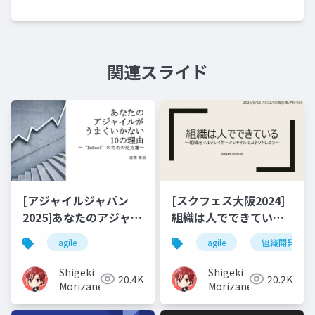
関連スライド
[アジャイルジャパン
[スクフェス大阪2024]
2025]あなたのアジャイ
組織は人でできている
ルがうまくいかない10
～組織をマルチレイヤ
agile
agile
組織開発
の理由～"Reboot"のた
ーアジャイルでコネク
めの処方箋～
トしよう～
Shigeki
Shigeki
20.4K
20.2K
Morizane
Morizane