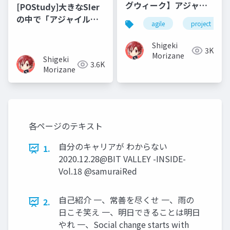
グウィーク】アジャイ
[POStudy]大きなSIer
ル型プロジェクトのた
の中で「アジャイルな
agile
project
めのアダプティブプロ
開発で飯を食う」まで
ジェクトマネジメント
の歩み
Shigeki
3K
Morizane
Shigeki
3.6K
Morizane
各ページのテキスト
自分のキャリアが わからない
1.
2020.12.28@BIT VALLEY -INSIDE-
Vol.18 @samuraiRed
自己紹介 一、常善を尽くせ 一、雨の
2.
日こそ笑え 一、明日できることは明日
やれ 一、Social change starts with