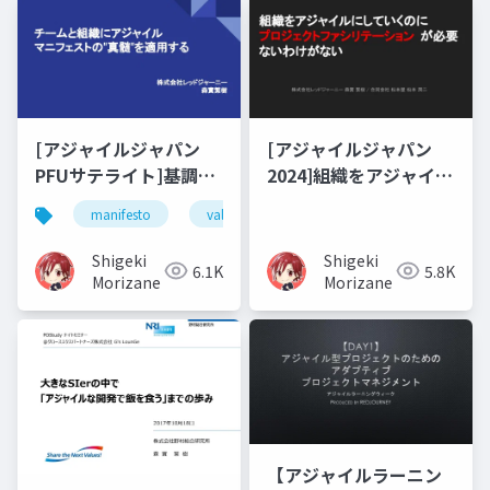
[アジャイルジャパン
[アジャイルジャパン
PFUサテライト]基調講
2024]組織をアジャイル
演
にしていくのに プロジ
manifesto
value
principles
process imp
ェクトファシリテーシ
ョンが必要ないわけが
Shigeki
Shigeki
6.1K
5.8K
ない
Morizane
Morizane
【アジャイルラーニン