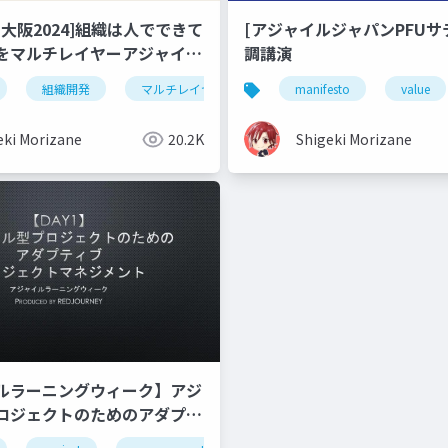
大阪2024]組織は人でできて
[アジャイルジャパンPFUサ
をマルチレイヤーアジャイル
調講演
しよう～
組織開発
マルチレイヤーアジャイル
manifesto
組織構成
value
eki Morizane
20.2K
Shigeki Morizane
ルラーニングウィーク】アジ
ロジェクトのためのアダプテ
ェクトマネジメント