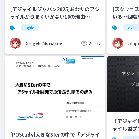
[アジャイルジャパン2025]あなたのアジ
[スクフェス
ャイルがうまくいかない10の理由
いる～組織
～"Reboot"のための処方箋～
でコネクト
agile
agile
Shigeki Morizane
20.4K
Shig
【アジャイ
ャイル型プ
[POStudy]大きなSIerの中で「アジャイ
ィブプロジ