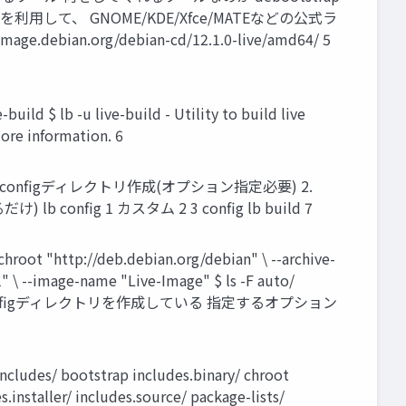
を利用して、 GNOME/KDE/Xfce/MATEなどの公式ラ
debian.org/debian-cd/12.1.0-live/amd64/ 5
lb -u live-build - Utility to build live
 more information. 6
g でconfigディレクトリ作成(オプション指定必要) 2.
fig 1 カスタム 2 3 config lb build 7
-chroot "http://deb.debian.org/debian" \ --archive-
 \ --image-name "Live-Image" $ ls -F auto/
のconfigディレクトリを作成している 指定するオプション
cludes/ bootstrap includes.binary/ chroot
installer/ includes.source/ package-lists/