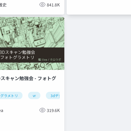
雅史
841.8K
Dスキャン勉強会 - フォトグ
トグラメトリ
vr
3dデジタルアーカイブ
ea
319.6K