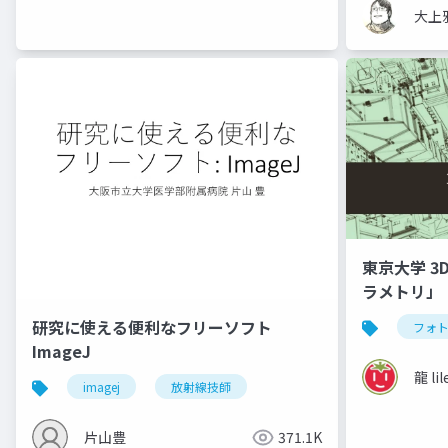
大上
東京大学 3
ラメトリ」
研究に使える便利なフリーソフト
フォ
ImageJ
龍 lil
imagej
放射線技師
片山豊
371.1K