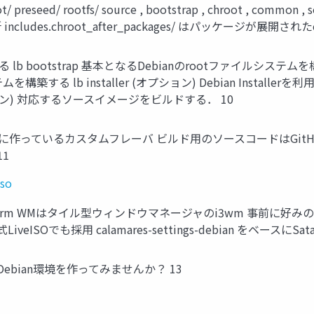
root/ preseed/ rootfs/ source , bootstrap , chroot , c
des.chroot_after_packages/ はパッケージが展開さ
lb bootstrap 基本となるDebianのrootファイルシステムを構築する(de
 lb installer (オプション) Debian Installerを利用する
(オプション) 対応するソースイメージをビルドする． 10
のために作っているカスタムフレーバ ビルド用のソースコードはGit
11
iso
okworm WMはタイル型ウィンドウマネージャのi3wm 事前に好みの設定
公式LiveISOでも採用 calamares-settings-debian をベー
のDebian環境を作ってみませんか？ 13