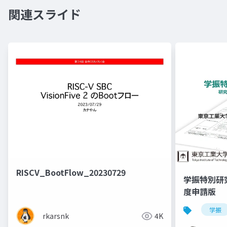
関連スライド
RISCV_BootFlow_20230729
学振特別研
度申請版
学振
rkarsnk
4K