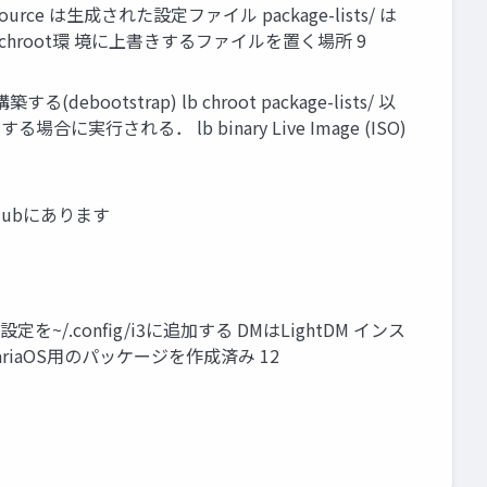
ommon , source は生成された設定ファイル package-lists/ は
れたchroot環 境に上書きするファイルを置く場所 9
bootstrap) lb chroot package-lists/ 以
場合に実行される． lb binary Live Image (ISO)
Hubにあります
を~/.config/i3に追加する DMはLightDM インス
スにSatariaOS用のパッケージを作成済み 12