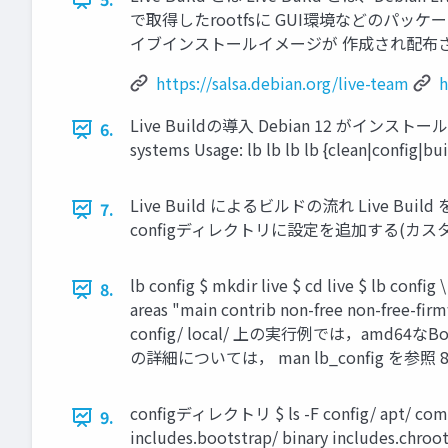
で取得したrootfsに GUI環境などのパッケージ
イブインストールイメージが 作成され配布されている 2 1 http
https://salsa.debian.org/live-team
h
Live Buildの導入 Debian 12 がインストールされたPC
6.
systems Usage: lb lb lb lb {clean|config|bui
Live Build によるビルドの流れ Live B
7.
configディレクトリに設定を追加する(カスタムはここで
lb config $ mkdir live $ cd live $ lb confi
8.
areas "main contrib non-free non-free-fi
config/ local/ 上の実行例では，a
の詳細については， man lb_config を参照 
configディレクトリ $ ls -F config/ apt/ common
9.
includes.bootstrap/ binary includes.chroot