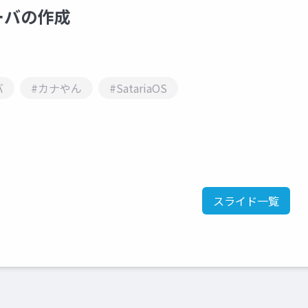
レーバの作成
バ
#カナやん
#SatariaOS
スライド一覧