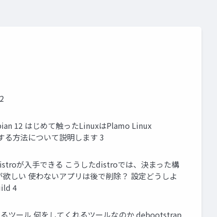
2
n 12 はじめて触ったLinuxはPlamo Linux
を作成する方法について説明します 3
istroが入手できる こうしたdistroでは、決まった構
欲しい 使わないアプリは後で削除？ 設定どうしよ
d 4
eを作成するツール 何をしてくれるツールなのか debootstrap