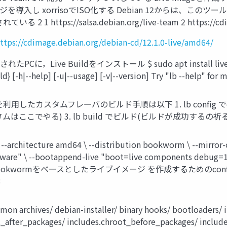
を導入し xorrisoでISO化する Debian 12からは、このツール
s://salsa.debian.org/live-team 2 https://cdimage.
ttps://cdimage.debian.org/debian-cd/12.1.0-live/amd64/
に，Live Buildをインストール $ sudo apt install live-build $ 
ld} [-h|--help] [-u|--usage] [-v|--version] Try "lb --help" for
uild を利用したカスタムフレーバのビルド手順は以下 1. lb confi
やる) 3. lb build でビルド(ビルドが成功するの祈るだけ) lb con
g \ --architecture amd64 \ --distribution bookworm \ --mirror
rmware" \ --bootappend-live "boot=live components debug=1"
md64なBookwormをベースとしたライブイメージ を作成するため
8
 archives/ debian-installer/ binary hooks/ bootloaders/ in
_after_packages/ includes.chroot_before_packages/ includes.