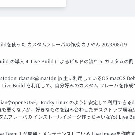
uildを使った カスタムフレーバの作成 カナやん 2023/08/19
ve Build の導入 4. Live Build によるビルドの流れ 5. カスタムの例 
stodon:
rkarsnk@mastdn.jp
主に利用しているOS macOS Debia
n勉強会では、Live Build を利用して、自分好みのカスタム フレーバ
やopenSUSE，Rocky Linux のように安定して利用できるd
食も悪くないが、好きなものを組み合わせたデスクトップ環境が
スタムフレーバの インストールイメージ作っちゃいなYo! Live Buil
ebian Live Team 1 が開発・メンテナンスしている Live Imag