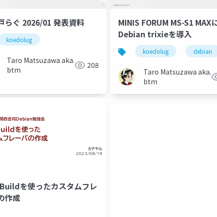
らぐ 2026/01 発表資料
MINIS FORUM MS-S1 MAX
Debian trixieを導入
koedolug
koedolug
debian
Taro Matsuzawa aka.
208
btm
Taro Matsuzawa aka.
btm
e Buildを使ったカスタムフレ
の作成
kde