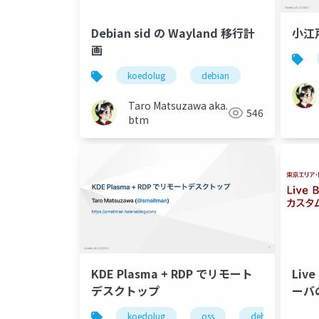
Debian sid の Wayland 移行計
小江戸
画
koedolug
debian
Taro Matsuzawa aka.
546
btm
KDE Plasma + RDP でリモート
Liv
デスクトップ
ーバ
koedolug
oss
debian