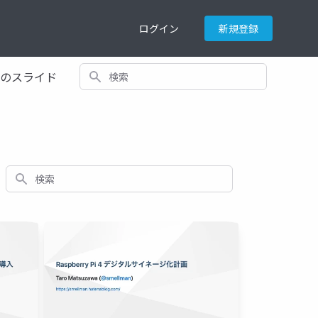
ログイン
新規登録
検索
てのスライド
検索