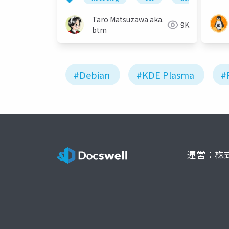
Taro Matsuzawa aka.
9K
btm
#Debian
#KDE Plasma
#
運営：株