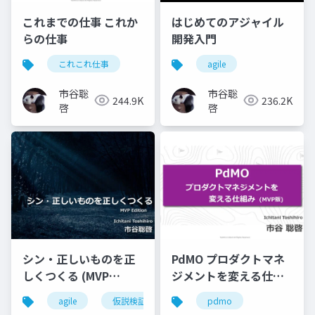
これまでの仕事 これか
はじめてのアジャイル
らの仕事
開発入門
これこれ仕事
agile
市谷聡
市谷聡
244.9K
236.2K
啓
啓
シン・正しいものを正
PdMO プロダクトマネ
しくつくる (MVP
ジメントを変える仕組
Edition)
み (MVP版)
agile
仮説検証
pdmo