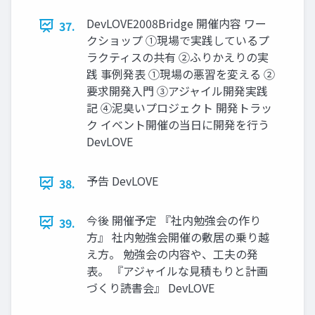
DevLOVE2008Bridge 開催内容 ワー
37.
クショップ ①現場で実践しているプ
ラクティスの共有 ②ふりかえりの実
践 事例発表 ①現場の悪習を変える ②
要求開発入門 ③アジャイル開発実践
記 ④泥臭いプロジェクト 開発トラッ
ク イベント開催の当日に開発を行う
DevLOVE
予告 DevLOVE
38.
今後 開催予定 『社内勉強会の作り
39.
方』 社内勉強会開催の敷居の乗り越
え方。 勉強会の内容や、工夫の発
表。 『アジャイルな見積もりと計画
づくり読書会』 DevLOVE