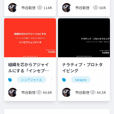
市谷聡啓
114K
市谷聡啓
60K
組織を芯からアジャイ
ナラティブ・プロトタ
ルにする「インセプシ
イピング
ョンデッキ」
シンアジャイル
agile
narapro
市谷聡啓
49.8K
市谷聡啓
44.5K