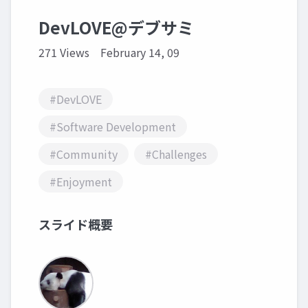
DevLOVE@デブサミ
271 Views
February 14, 09
#DevLOVE
#Software Development
#Community
#Challenges
#Enjoyment
スライド概要