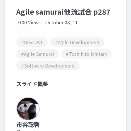
Agile samurai他流試合 p287
>100 Views
October 08, 11
#DevLOVE
#Agile Development
#Agile Samurai
#Toshihiro Ichitani
#Software Development
スライド概要
市谷聡啓