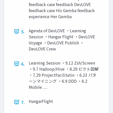
feedback case feedback DevLOVE
feedback case His Gemba feedback
experience Her Gemba
Agenda of DevLOVE ・Learning
5.
Session ・Hangar Flight ・DevLOVE
Voyage ・DevLOVE Publish ・
DevLOVE Crew
Learning Session ・9.12 Zsh/Screen
6.
・9.7 Hadoop/Hive ・8.29 ピクト図解
・7.29 ProjectFacilitatin ・6.23 パタ
ーンマイニング ・6.9 DDD ・6.2
Mobile …
HangarFlight
7.