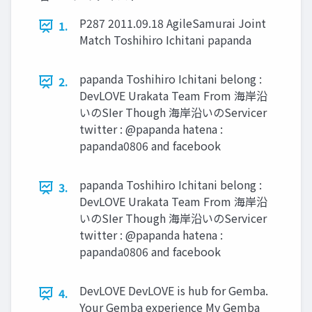
P287 2011.09.18 AgileSamurai Joint
1.
Match Toshihiro Ichitani papanda
papanda Toshihiro Ichitani belong :
2.
DevLOVE Urakata Team From 海岸沿
いのSIer Though 海岸沿いのServicer
twitter : @papanda hatena :
papanda0806 and facebook
papanda Toshihiro Ichitani belong :
3.
DevLOVE Urakata Team From 海岸沿
いのSIer Though 海岸沿いのServicer
twitter : @papanda hatena :
papanda0806 and facebook
DevLOVE DevLOVE is hub for Gemba.
4.
Your Gemba experience My Gemba