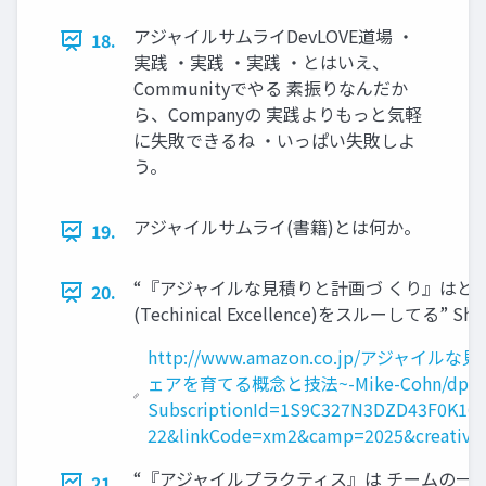
アジャイルサムライDevLOVE道場 ・
18.
実践 ・実践 ・実践 ・とはいえ、
Communityでやる 素振りなんだか
ら、Companyの 実践よりもっと気軽
に失敗できるね ・いっぱい失敗しよ
う。
アジャイルサムライ(書籍)とは何か。
19.
“『アジャイルな見積りと計画づ くり』はと
20.
(Techinical Excellence)をスルーしてる” Shint
http://www.amazon.co.jp/アジ
ェアを育てる概念と技法~-Mike-Cohn/dp/48
SubscriptionId=1S9C327N3DZD43F0K102
22&linkCode=xm2&camp=2025&creative=
“『アジャイルプラクティス』は チームの一
21.