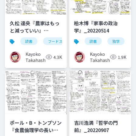
久松 達央『農家はもっ
柏木博『家事の政治
と減っていい』
学』_20220514
_20221122
読書
フードスタディーズ
読書
農業
独学
働き方
Kayoko
Kayoko
4.3K
1.9K
Takahashi
Takahashi
ポール・B・トンプソン
吉川浩満『哲学の門
『食農倫理学の長い
前』_20220907