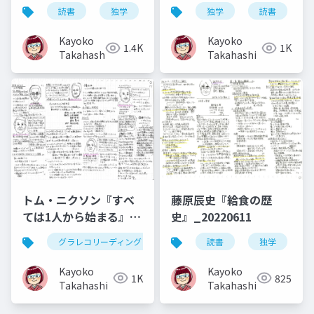
旅』_20230305
読書
独学
フードスタディーズ
独学
読書
倫理学
Kayoko
Kayoko
1.4K
1K
Takahashi
Takahashi
トム・ニクソン『すべ
藤原辰史『給食の歴
ては1人から始まる』
史』_20220611
_20230210
グラレコリーディング
読書
読書
独学
独学
Kayoko
Kayoko
1K
825
Takahashi
Takahashi