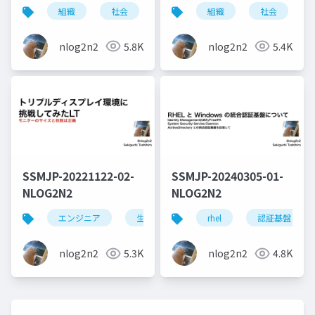
組織
社会
メンタル
組織
メンタルケア
社会
nlog2n2
5.8K
nlog2n2
5.4K
SSMJP-20221122-02-
SSMJP-20240305-01-
NLOG2N2
NLOG2N2
エンジニア
生活
windows
rhel
認証基盤
モニター
nlog2n2
5.3K
nlog2n2
4.8K