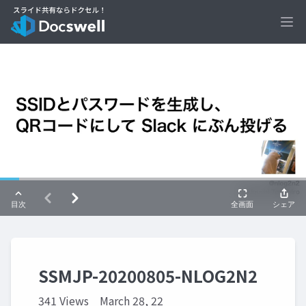
Ope
SSMJP-20200805-NLOG2N2
341 Views
March 28, 22