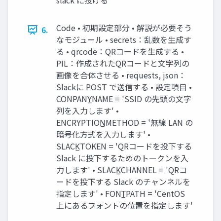
slack に投げる
Code • 初期設定部分 • 解説が必要そう
6.
なモジュール • secrets：乱数を生成す
る • qrcode：QRコードを生成する •
PIL：作成されたQRコードと文字列の
画像を合体させる • requests, json：
Slackに POST で送信する • 設定項目 •
CONPANY̲NAME = 'SSID の先頭の文字
列を入力します' •
ENCRYPTION̲METHOD = '無線 LAN の
暗号化方式を入力します' •
SLACK̲TOKEN = 'QRコードを投下する
Slack に投下するためのトークンを入
力します' • SLACK̲CHANNEL = 'QRコ
ードを投下する Slack のチャンネルを
指定します' • FONT̲PATH = 'CentOS
上にあるフォントの位置を指定します'