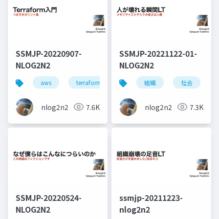
SSMJP-20220907-
SSMJP-20221122-01-
NLOG2N2
NLOG2N2
aws
terraform
iac
組織
社会
nlog2n2
7.6K
nlog2n2
7.3K
SSMJP-20220524-
ssmjp-20211223-
NLOG2N2
nlog2n2