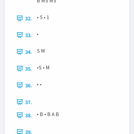
B MS MS
• 5 • 1
32.
•
33.
S M
34.
•S • M
35.
• •
36.
37.
• B • B A B
38.
39.