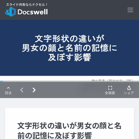
Ope
文字形状の違いが男女の顔と名
前の記憶に及ぼす影響