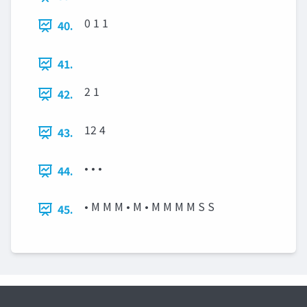
0 1 1
40.
41.
2 1
42.
12 4
43.
• • •
44.
• M M M • M • M M M M S S
45.