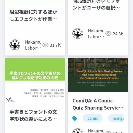
商品選択においてフォ
ントがユーザの選択行
周辺視野に対するぼか
動に及ぼす影響の調査
しエフェクトが作業時
の集中力に及ぼす影響
Nakamura
の調査
24.3K
Laboratory
Nakamura
(Meiji
31.7K
Laboratory
University)
(Meiji
University)
ComiQA: A Comic
Quiz Sharing Service
手書きとフォントの文
that Helps Users to
字形状の違いによる記
comic
manga
Recollect the
憶効果の比較
Content of Previous
Nakamura