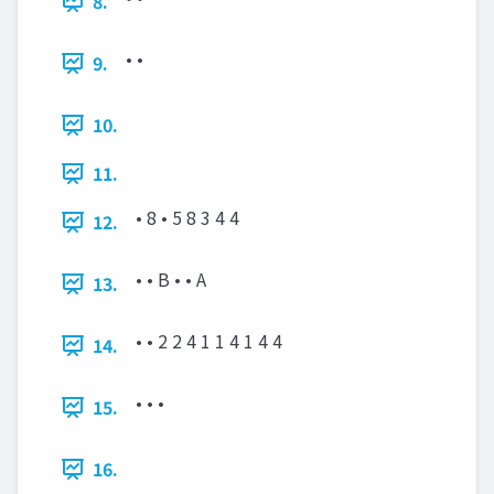
8.
• •
9.
10.
11.
• 8 • 5 8 3 4 4
12.
• • B • • A
13.
• • 2 2 4 1 1 4 1 4 4
14.
• • •
15.
16.