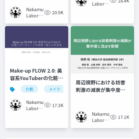
18.4K
Volumes
Laboratory
Nakamura
(Meiji
20.9K
Laboratory
University)
(Meiji
University)
Make-up FLOW 2.0: 美
容系YouTuberの化粧フ
周辺視野における妨害
ローチャートの共有・
刺激の減衰が集中度に
化粧
メイク
化粧工程
フローチャート
取り入れ手法
及ぼす影響
Nakamura
17.3K
Laboratory
Nakamura
(Meiji
17.1K
Laboratory
University)
(Meiji
University)