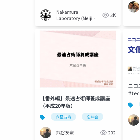
Nakamura
3K
Laboratory (Meiji
University)
ニコ
#te
【番外編】最速占術師養成講座
くら
（平成20年版）
六星占術
忘年会
熊谷友宏
202