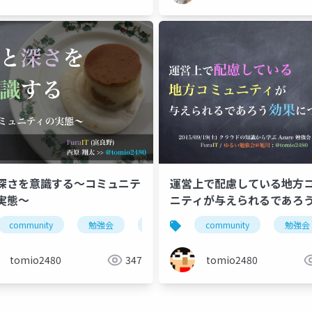
深さを意識する〜コミュニテ
運営上で配慮している地方
実態〜
ニティが与えられるであろ
について
community
勉強会
北海道
community
十勝
帯広
勉強会
tomio2480
347
tomio2480