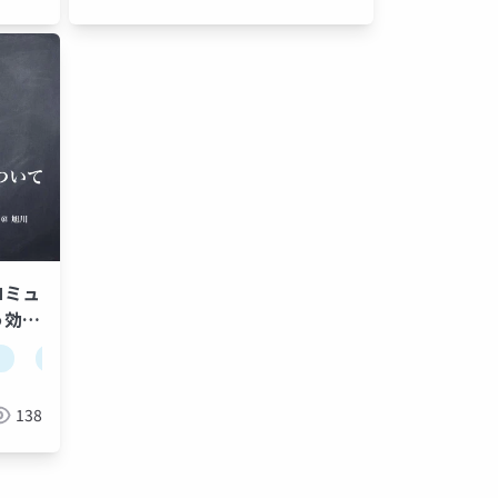
コミュ
う効果
furait
旭川
富良野
北海道
ldd15tokachi
コミュニティ
コミュニティ
138