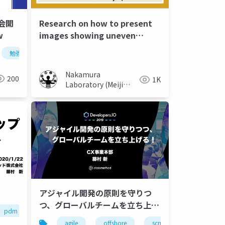
会開
Research on how to present
w
images showing uneven
foundation application that
勉強会
do not cause unfavorable
impressions to the viewer
Nakamura
200
1K
Laboratory (Meiji
University)
アジャイル開発の原則を守りつ
つ、グローバルチームを立ち上げ
pdm
workshop
る！
agile
offshore
scrum
vietnam