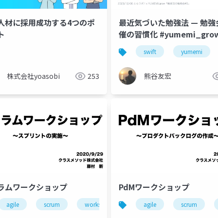
人材に採用成功する4つのポ
最近気づいた勉強法 — 勉強
ト
催の習慣化 #yumemi_gro
swift
yumemi
株式会社yoasobi
253
熊谷友宏
ラムワークショップ
PdMワークショップ
agile
scrum
workshop
agile
scrum