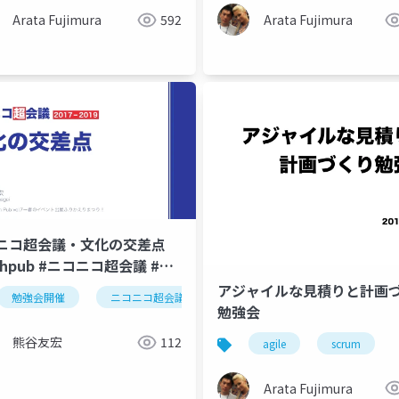
Arata Fujimura
592
Arata Fujimura
ニコ超会議・文化の交差点
chpub #ニコニコ超会議 #さ
シンデレラ
アジャイルな見積りと計画つ
勉強会開催
ニコニコ超会議
技術書典
勉強会
熊谷友宏
112
agile
scrum
Arata Fujimura