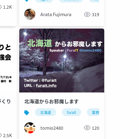
1.2K
Arata Fujimura
319
゙くり
北海道からお邪魔します
北海道
furait
富良野
efsta55
tomio2480
120
2.5K