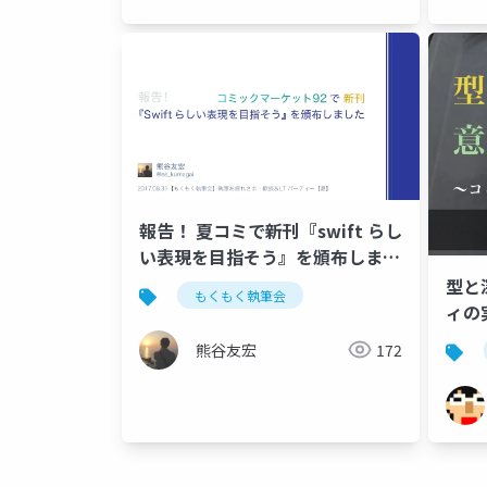
報告！ 夏コミで新刊『swift らし
い表現を目指そう』を頒布しまし
た！ #techbook_meetup
型と
もくもく執筆会
ィの
熊谷友宏
172