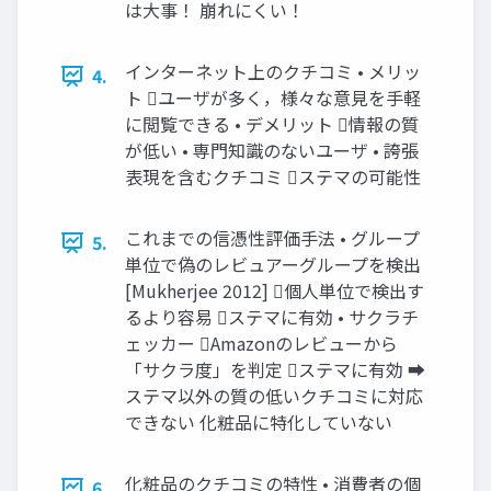
は大事！ 崩れにくい！
インターネット上のクチコミ • メリッ
4.
ト ユーザが多く，様々な意見を手軽
に閲覧できる • デメリット 情報の質
が低い • 専門知識のないユーザ • 誇張
表現を含むクチコミ ステマの可能性
これまでの信憑性評価手法 • グループ
5.
単位で偽のレビュアーグループを検出
[Mukherjee 2012] 個人単位で検出す
るより容易 ステマに有効 • サクラチ
ェッカー Amazonのレビューから
「サクラ度」を判定 ステマに有効 ➡︎
ステマ以外の質の低いクチコミに対応
できない 化粧品に特化していない
化粧品のクチコミの特性 • 消費者の個
6.