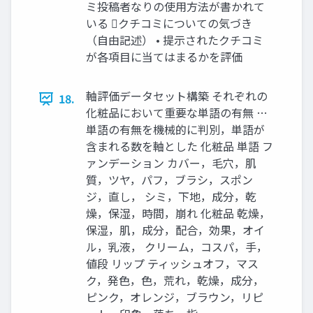
ミ投稿者なりの使用方法が書かれて
いる クチコミについての気づき
（自由記述） • 提示されたクチコミ
が各項目に当てはまるかを評価
軸評価データセット構築 それぞれの
18.
化粧品において重要な単語の有無 …
単語の有無を機械的に判別，単語が
含まれる数を軸とした 化粧品 単語 フ
ァンデーション カバー，毛穴，肌
質，ツヤ，パフ，ブラシ，スポン
ジ，直し， シミ，下地，成分，乾
燥，保湿，時間，崩れ 化粧品 乾燥，
保湿，肌，成分，配合，効果，オイ
ル，乳液， クリーム，コスパ，手，
値段 リップ ティッシュオフ，マス
ク，発色，色，荒れ，乾燥，成分，
ピンク，オレンジ，ブラウン，リピ