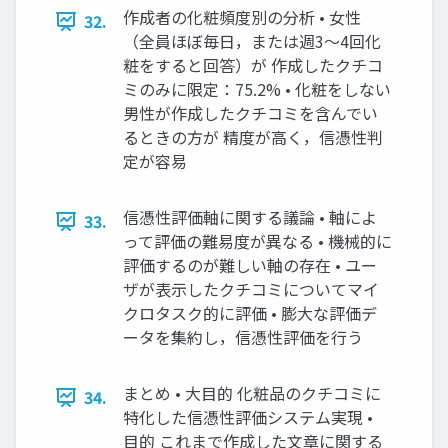
作成者の化粧頻度別の分析 • 女性
32.
（全員ほぼ毎日，または週3〜4回化
粧をすると回答）が 作成したクチコ
ミのみに限定：75.2% • 化粧をしない
男性が作成したクチコミを含んでい
るときの方が 精度が高く，信憑性判
定が容易
信憑性評価軸に関する議論 • 軸によ
33.
って評価の難易度が異なる • 機械的に
評価するのが難しい軸の存在 • ユー
ザが表示したクチコミについてマイ
クロタスク的に評価 • 膨大な評価デ
ータを集約し，信憑性評価を行う
まとめ • 大目的 化粧品のクチコミに
34.
特化した信憑性評価システム実現 •
目的 これまで作成した文章に関する