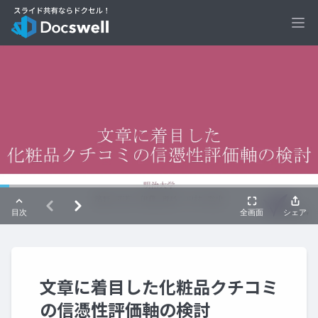
Ope
文章に着目した化粧品クチコミ
の信憑性評価軸の検討