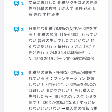
文章に着目した 化粧品クチコミの信憑
1.
性評価軸の検討 明治大学 濱野 花莉 伊
藤 理紗 中村 聡史
日常的な化粧 78.9%の女性が化粧をす
2.
る！ 化粧の頻度（15~64歳） 行ってい
ない 普段の生活でしたことがない 特
別な時だけ行う 毎日行う 21.1 19.7 と
きどき行う 24.8 34.4 ほぼ毎日行う
N=1500 2019 ポーラ文化研究所調べ
化粧品の選択 • 多様な化粧品が開発さ
3.
れている 例：ファンデーション 乾燥
しない！ • 自分に合う化粧品を選ぶの
は難しい 肌にやさしい！ もし購入に
失敗したら… 肌荒れのリスク シミを
隠す！ お金が無駄になる ずっと使
わないといけない ➡︎購入前の情報収集