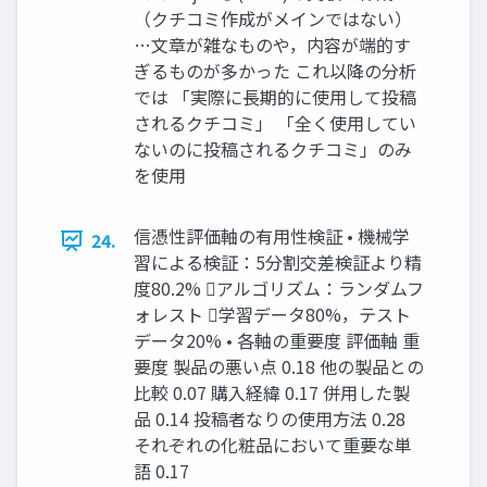
（クチコミ作成がメインではない）
…文章が雑なものや，内容が端的す
ぎるものが多かった これ以降の分析
では 「実際に長期的に使用して投稿
されるクチコミ」 「全く使用してい
ないのに投稿されるクチコミ」のみ
を使用
信憑性評価軸の有用性検証 • 機械学
24.
習による検証：5分割交差検証より精
度80.2% アルゴリズム：ランダムフ
ォレスト 学習データ80%，テスト
データ20% • 各軸の重要度 評価軸 重
要度 製品の悪い点 0.18 他の製品との
比較 0.07 購入経緯 0.17 併用した製
品 0.14 投稿者なりの使用方法 0.28
それぞれの化粧品において重要な単
語 0.17