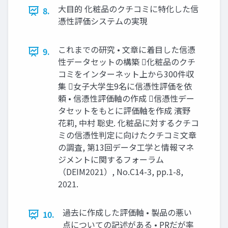
大目的 化粧品のクチコミに特化した信
8.
憑性評価システムの実現
これまでの研究 • 文章に着目した信憑
9.
性データセットの構築 化粧品のクチ
コミをインターネット上から300件収
集 女子大学生9名に信憑性評価を依
頼 • 信憑性評価軸の作成 信憑性デー
タセットをもとに評価軸を作成 濱野
花莉, 中村 聡史. 化粧品に対するクチコ
ミの信憑性判定に向けたクチコミ文章
の調査, 第13回データ工学と情報マネ
ジメントに関するフォーラム
（DEIM2021）, No.C14-3, pp.1-8,
2021.
過去に作成した評価軸 • 製品の悪い
10.
点についての記述がある • PRだが率