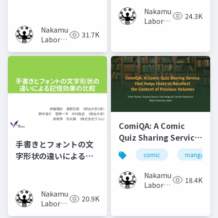
の集中力に及ぼす影響
Nakamura
の調査
24.3K
Laboratory
Nakamura
(Meiji
31.7K
Laboratory
University)
(Meiji
University)
ComiQA: A Comic
Quiz Sharing Service
手書きとフォントの文
that Helps Users to
字形状の違いによる記
comic
manga
Recollect the
憶効果の比較
Content of Previous
Nakamura
18.4K
Volumes
Laboratory
Nakamura
(Meiji
20.9K
Laboratory
University)
(Meiji