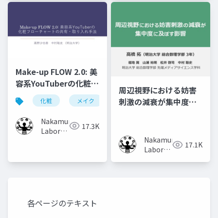
University)
Make-up FLOW 2.0: 美
容系YouTuberの化粧フ
周辺視野における妨害
ローチャートの共有・
刺激の減衰が集中度に
化粧
メイク
化粧工程
フローチャート
取り入れ手法
及ぼす影響
Nakamura
17.3K
Laboratory
Nakamura
(Meiji
17.1K
Laboratory
University)
(Meiji
University)
各ページのテキスト