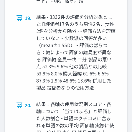
ート，印象，落ち，指
結果 • 3332件の評価を分析対象とし
19.
た 評価者17名のうち男性2名，女性
2名を分析から除外 …評価方法を理解
していない・少数派の回答が多い
（mean±1.5SD） • 評価のばらつ
き：軸によって評価の難易度が異な
る 評価軸 全員一致 二分 製品の悪い
点 52.3% 9.6% 他の製品との比較
53.9% 8.0% 購入経緯 61.6% 6.5%
87.3% 1.9% 48.6% 13.6% 併用した
製品 投稿者なりの使用方法
結果：各軸の使用状況別スコア • 各
20.
軸について「当てはまる」と評価し
た人数割合 • 単語はクチコミに含ま
れる単語の数の平均 評価軸 実際に使