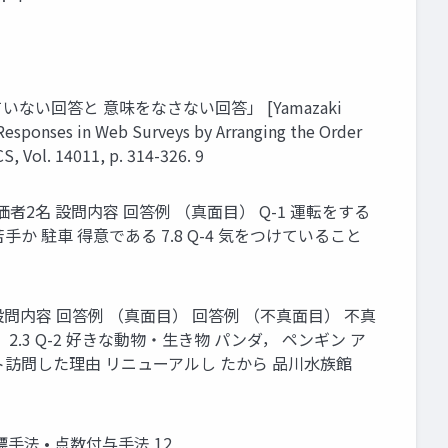
ない回答と 意味をなさない回答」 [Yamazaki
 Responses in Web Surveys by Arranging the Order
, Vol. 14011, p. 314-326. 9
価者2名 設問内容 回答例 （真⾯⽬） Q-1 運転をする
苦⼿か 駐⾞ 得意である 7.8 Q-4 気をつけていること
設問内容 回答例 （真⾯⽬） 回答例 （不真⾯⽬） 不真
2.3 Q-2 好きな動物‧⽣き物 パンダ， ペンギン ア
ピート訪問した理由 リニューアルし たから 品川⽔族館
指標⼿法 • 点数付与⼿法 12