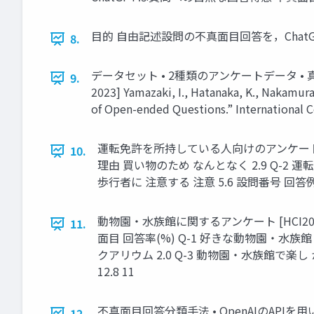
⽬的 ⾃由記述設問の不真⾯⽬回答を，Chat
8.
データセット • 2種類のアンケートデータ •
9.
2023] Yamazaki, I., Hatanaka, K., Nakamur
of Open-ended Questions.” International 
運転免許を所持している⼈向けのアンケート [Y
10.
理由 買い物のため なんとなく 2.9 Q-2 
歩⾏者に 注意する 注意 5.6 設問番号 回答
動物園‧⽔族館に関するアンケート [HCI2
11.
⾯⽬ 回答率(%) Q-1 好きな動物園‧⽔族
クアリウム 2.0 Q-3 動物園‧⽔族館で楽
12.8 11
不真⾯⽬回答分類⼿法 • OpenAIのAPIを⽤いて
12.