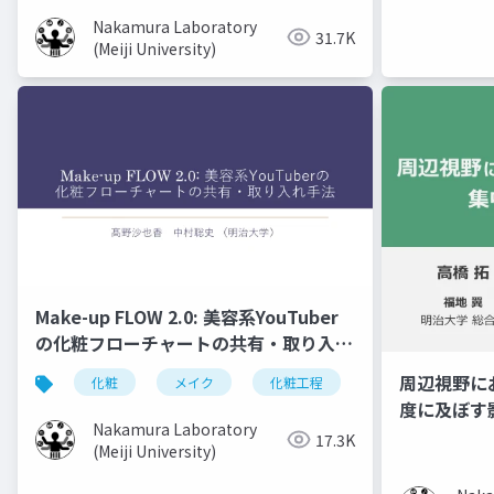
Nakamura Laboratory
31.7K
(Meiji University)
Make-up FLOW 2.0: 美容系YouTuber
の化粧フローチャートの共有・取り入れ
手法
周辺視野に
化粧
メイク
化粧工程
フローチャート
度に及ぼす
Nakamura Laboratory
17.3K
(Meiji University)