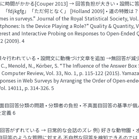
時間がかかる[Couper 2013] → 回答負担が⼤きい • 
fdjkgfg」「ただ何となく」 [Holland 2009] • 道の特徴は？→普通の道 
s in surveys.” Journal of the Royal Statistical Society, Vol.1
ones: Is the Device Playing a Role?” Quality & Quantity, Vol
nterest and Interactive Probing on Responses to Open-Ended 
2 (2009). 4
われている • 設問⽂に動機づけ⽂章を追加 →無回答が減少 [Zue
enold, N., Körber, S. “The Influence of the Answer Box 
 Computer Review, Vol. 33, No. 1, p. 115-122 (2015). Yamazak
sponses in Web Surveys by Arranging the Order of Open-ende
l. 14011, p. 314-326. 5
不真⾯⽬回答分類の問題 • 分類者の負担 • 不真⾯⽬回答の基準が
定義 6
回答がずれている → ⽇常的な会話のズレ 例) 好きな動物園‧
⾯⽬回答のような質問に対する 不⾃然な回答を検知できるのでは？