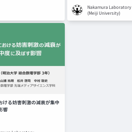
Nakamura Laboratory
(Meiji University)
おける妨害刺激の減衰が集中
美容系youtuber
取り入れ
影響