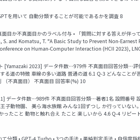
GPTを⽤いて ⾃動分類することが可能であるかを調査 8
 真⾯⽬か不真⾯⽬かのラベル付与 • 「質問に対する答えが伴ってい
a, S. and Komatsu, T. “A Basic Study to Prevent Non-Earnest
Conference on Human-Computer Interaction (HCII 2023), LNCS
amazaki 2023] データ件数…979件 不真⾯⽬回答分類…評
運転する道の特徴 ⾞線の多い道路 普通の道 6.1 Q-3 どんなことが
例 （不真⾯⽬） 不真⾯⽬ 回答率(%) 10
01] データ件数…989件 不真⾯⽬回答分類…著者1名 設問番号 
館 王⼦動物園、 美ら海⽔族館 みんな1回ずつし か⾏っていない。 
し かったこと 動物と触れ合え たこと 楽しいから 4.6 Q-4 リ
分類 • GPT-4 Turbo • 3つの⼿法 • 単純判定⼿法 • ⾃信度