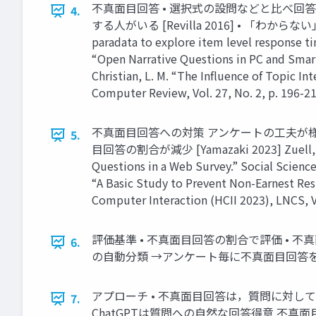
不真⾯⽬回答 • 選択式の設問などと⽐べ回答に
4.
する⼈がいる [Revilla 2016] • 「わからない」「
paradata to explore item level response time
“Open Narrative Questions in PC and Smartph
Christian, L. M. “The Influence of Topic I
Computer Review, Vol. 27, No. 2, p. 196-21
不真⾯⽬回答への対策 アンケートの⼯夫が様々⾏
5.
⽬回答の割合が減少 [Yamazaki 2023] Zuell, C., M
Questions in a Web Survey.” Social Science
“A Basic Study to Prevent Non-Earnest Re
Computer Interaction (HCII 2023), LNCS, Vo
評価基準 • 不真⾯⽬回答の割合で評価 • 
6.
の⾃動分類 →アンケート毎に不真⾯⽬回答を
アプローチ • 不真⾯⽬回答は，質問に対して
7.
ChatGPTは質問への⾃然な回答得意 不真