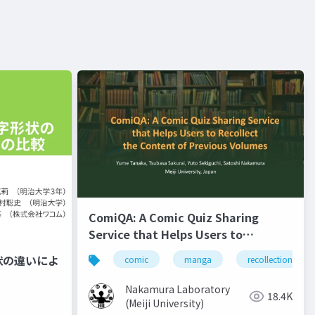
ComiQA: A Comic Quiz Sharing
Service that Helps Users to
Recollect the Content of Previous
状の違いによ
comic
manga
recollection
Volumes
Nakamura Laboratory
18.4K
(Meiji University)