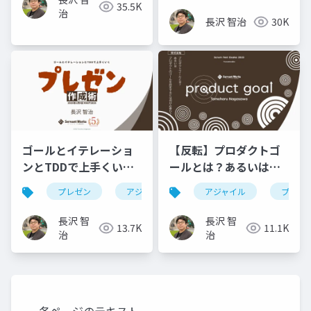
35.5K
治
長沢 智治
30K
ゴールとイテレーショ
【反転】プロダクトゴ
ンとTDDで上手くいく
ールとは？あるいはプ
プレゼン作成術
ロダクトのゴールを設
プレゼン
アジャイル
ebm
アジャイル
rsgt2025
プロダ
定するには何が必要
か？
長沢 智
長沢 智
13.7K
11.1K
治
治