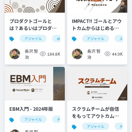
プロダクトゴールと
IMPACT!! ゴールとアウ
は？あるいはプロダク
トカムからはじめる経
トのゴールを設定する
験的アプローチ
アジャイル
ebm
スクラム
アジャイル
rsgt
スクラ
r
には何が必要か？
#RSGT2025
#RSGT2022
長沢 智
長沢 智
184.8K
44.9K
治
治
EBM入門 - 2024年版
スクラムチームが自信
をもってアウトカムと
アジャイル
チーム開発
agile
ebm
スプリント活動に集中
アジャイル
チーム
するためのコツ
長沢 智