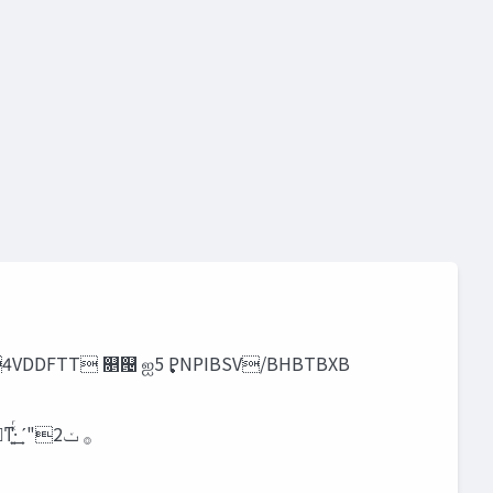
 5PNPIBSV/BHBTBXB