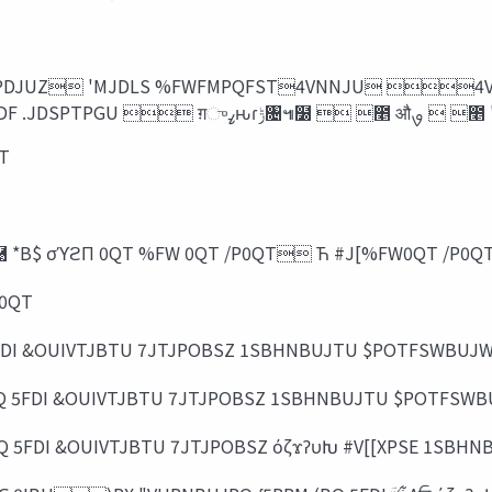
%4*l0TMPz औࡐ 9%FW$POGFSFODF 
T
ओಋ πʔϧͷ࿩ *B$ σϓϩΠ 0QT %FW 0QT /P0QT Ћ #J[%FW0QT 
0QT
DI &OUIVTJBTU 7JTJPOBSZ 1SBHNBUJTU $POTFSWBUJW
 5FDI &OUIVTJBTU 7JTJPOBSZ 1SBHNBUJTU $POTFSWB
 5FDI &OUIVTJBTU 7JTJPOBSZ όζϫʔυԽ #V[[XPSE 1SBH