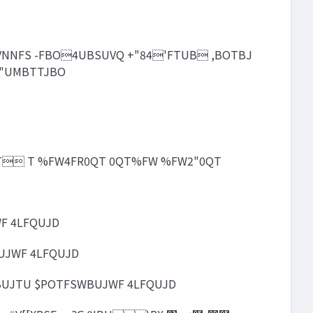
.JDSPTPGU  ग़ுߨԋɾ‫ݱ‬৔๚໰  ೥ औࡐ  ೥ "UMBTTJBO
/P0QT Т %FW4FR0QT 0QT%FW %FW2"0QT
F 4LFQUJD
UJWF 4LFQUJD
NBUJTU $POTFSWBUJWF 4LFQUJD