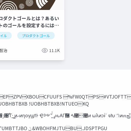
ロダクトゴールとは？あるい
トのゴールを設定するには何
ャイル
プロダクトゴール
 智治
11.1K
JDIEPZPVXBOUCFUUFS %FW0QTPS#VTJOFTT4VDDFTT ௕୔ ஐ࣏
 !UOBHBTBXB !UOBHBTBXB!NTUEOKQ
ࣗ‫঺ݾ‬հ ௕୔ ஐ࣏ 4S&WBOHFMJTUBU"UMBTTJBO ‫& ݩ‬WBOHFMJTUBU.JDSPTPGU