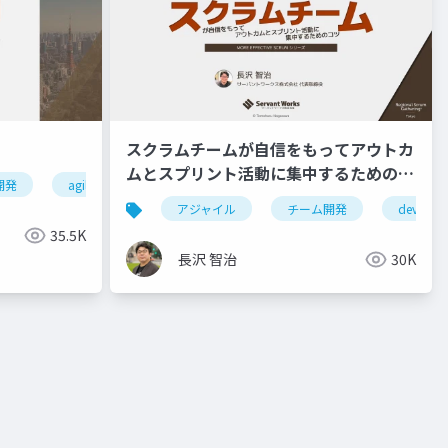
スクラムチームが自信をもってアウトカ
ムとスプリント活動に集中するためのコ
開発
agile
ebm
エビデンスベースドマネジメント
ツ
アジャイル
チーム開発
devops
35.5K
長沢 智治
30K