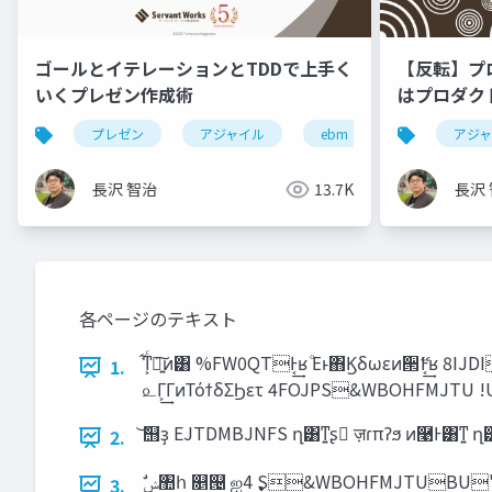
ゴールとイテレーションとTDDで上手く
【反転】プ
いくプレゼン作成術
はプロダク
が必要か？
プレゼン
アジャイル
ebm
rsgt2025
アジ
長沢 智治
13.7K
長沢
各ページのテキスト
͋ͳ͕ͨཉ͍͠ͷ͸ %FW0QTͰ͔͢ʁ ͦΕͱ΋Ϗδωεͷ੒ޭͰ͔͢ʁ 8I
1.
௨Γ͕͢ΓͷΤόϯδΣϦετ 4FOJPS&WBOHFMJTU
2.
3.