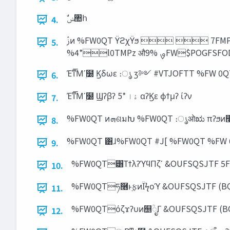
ࣗ‫঺ݾ‬հ
4.
ࢲͷ %FW0QT ΫϩχΫϧ   7FMPDJUZ 'MJDLS %FWFMPQFST4VNNJU 4VNNFS -FBO4UBSUVQ +"84'FTUB ,BOTBJ
5.
Έͳ͞Μʹ࣭໰ Ϗδωε ։ൃ ӡ༻ #VTJOFTT %FW 0Q
6.
Έͳ͞Μʹ࣭໰ Ϣʔβʔ ‫ۀا‬ *5 αʔϏε ϕϯμʔ ίʔν
7.
%FW0QT ͷ‫ܗ‬ଶมԽ %FW0QT ։ൃ
8.
%FW0QT ͸ɺ%FW0QT #J[ %FW0QT %FW 
9.
%FW0QT͸ΤϯλʔϓϥΠζʹ &OUFSQSJTF 5F
10.
%FW0QTཧ࿦ͱ࣮ફͷΪϟοϓ &OUFSQSJTF (BQ
11.
%FW0QTόζϫʔυͷ஥ؒೖΓ &OUFSQSJTF (BQ
12.