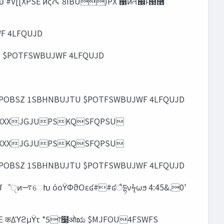
F 4LFQUJD
U $POTFSWBUJWF 4LFQUJD
ϩμΫτ 5FDI &OUIVTJBTU 7JTJPOBSZ 1SBHNBUJTU $POTFSWBUJWF 4LFQUJD
‫‬‫‬ஶ࡞‫ݖ‬2"ʹ‫ͮ͘ج‬Ҿ༻ ग़యIUUQXXXJGJUPSKQSFQPSU
‫‬‫‬ஶ࡞‫ݖ‬2"ʹ‫ͮ͘ج‬Ҿ༻ ग़యIUUQXXXJGJUPSKQSFQPSU
ϩμΫτ 5FDI &OUIVTJBTU 7JTJPOBSZ 1SBHNBUJTU $POTFSWBUJWF 4LFQUJD
 कΔϓϩμΫτ *5෦໳͕ओಋ $MJFOU4FSWFS