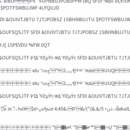
 $POTFSWBUJWF 4LFQUJD
DI &OUIVTJBTU 7JTJPOBSZ 1SBHNBUJTU $POTFSWBUJW
OUFSQSJTF 5FDI &OUIVTJBTU 7JTJPOBSZ 1SBHNBUJT
J[ 1SPEVDU %FW 0QT
%FW0QT͸ΤϯλʔϓϥΠζʹʁ Ձ஋ΛੜΉϓϩμΫτ &OUFSQSJTF ߈ΊΔ ϓϩμΫτ कΔ ϓ
*'*5ࠃࡍ *5ࡒஂ*5 ؔ͢ʹ༻׆Δڀݚۀاใࠂ  จԽி
*'*5ࠃࡍ *5ࡒஂ*5 ؔ͢ʹ༻׆Δڀݚۀاใࠂ  จԽி
%FW0QT͸ΤϯλʔϓϥΠζʹʁ Ձ஋ΛੜΉϓϩμΫτ &OUFSQSJTF ߈ΊΔ ϓϩμΫτ कΔ ϓ
   *5͸ศར *5͸༗ޮ *5͸ෆՄܽ *5͸ίΞ