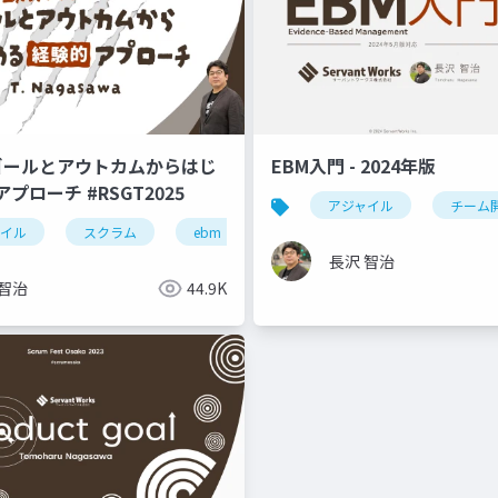
!! ゴールとアウトカムからはじ
EBM入門 - 2024年版
プローチ #RSGT2025
アジャイル
チーム
ャイル
sgt2022
スクラム
プロダクトゴール
ebm
ゴール設定
rsgt2025
長沢 智治
 智治
44.9K