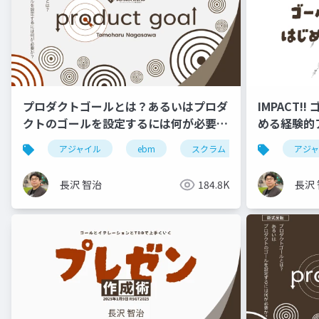
プロダクトゴールとは？あるいはプロダ
IMPACT
クトのゴールを設定するには何が必要
める経験的ア
か？ #RSGT2022
アジャイル
ebm
スクラム
rsgt
アジ
r
長沢 智治
184.8K
長沢