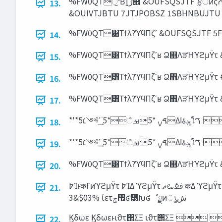
%FW0QTॖ·Βͳ͍‫཭ڑ‬ &OUFSQSJTF ࣮ફऀͷςʔϚ 8IBU)PX "VUPNBUJPOʛ5PPM (BQ 5FDI ؔ৺ͷ͋Δਓ όζϫʔυԽ #V[[XPSE ͷςʔϚ 8IBU)PX ΁ͷત๬ͱ൓࿦
13.
&OUIVTJBTU 7JTJPOBSZ 1SBHNBUJTU
%FW0QT͸ΤϯλʔϓϥΠζʹ &OUFSQSJTF 5F
14.
%FW0QT͸ΤϯλʔϓϥΠζʹʁ Ձ஋ΛੜΉϓϩμΫτ &
15.
%FW0QT͸ΤϯλʔϓϥΠζʹʁ Ձ஋ΛੜΉϓϩμΫτ #
16.
17.
18.
19.
20.
߈ΊͱकΓͷϓϩμΫτ ߈ΊΔ ϓϩμΫτ ࢼߦࡨ‫ޡ‬ कΔ ϓϩμΫτ ཱ֬ͨ͠ํ๏ શै‫ۀ‬һʛ#$ʛ৽‫ن‬νϟωϧ 4:45&.0'&/("(&.&/5 ৽‫ۀࣄن‬ʛࠩผԽʛՄೳੑͷ࠷େԽ όοΫΦϑΟεʛ##ʛैདྷνϟωϧ 4:45&.0'
21.
Ϗδωε Ϗδωεͱιϑτ΢ΣΞ ιϑτ΢ΣΞ  
22.