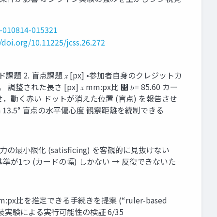
h-010814-015321
//doi.org/10.11225/jcss.26.272
. カード課題 2. 盲点課題 𝑥 [px] •参加者自身のクレジットカ
長さ [px] 𝑥 mm:px比 ෠ 𝑏= 85.60 カー
注視させ，動く赤い ドットが消えた位置 (盲点) を報告させ
an 13.5° 盲点の水平偏心度 観察距離を統制できる
小限化 (satisficing) を客観的に見抜けない
準が1つ (カードの幅) しかない → 反復できないた
比を推定できる手続きを提案 (“ruler-based
• 実装実験による実行可能性の検証 6/35