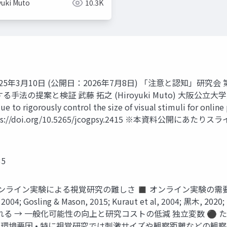
yuki Muto
10.3K
2025年3月10日 (公開日：2026年7月8日) 「注意と認知」研究会
法の提案と検証 武藤 拓之 (Hiroyuki Muto) 大阪公
e to rigorously control the size of visual stimuli for onli
7-66. https://doi.org/10.5265/jcogpsy.2415 ※本資料公
5
考察 オンライン実験による視覚研究の難しさ ◼ オンライン実験
sling & Mason, 2015; Kuraut et al, 2004; 黒木, 2020; 眞嶋, 
られる → 一般化可能性の向上と研究コストの低減 独立変数 ⚫ 
 ノイズ 環境要因 • 特に視覚研究では刺激サイズや観察距離などの