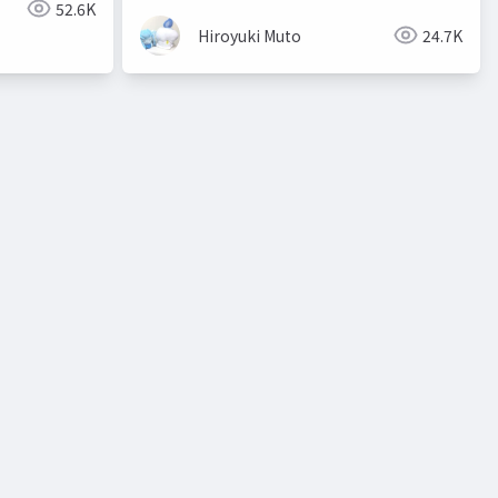
52.6K
Hiroyuki Muto
24.7K