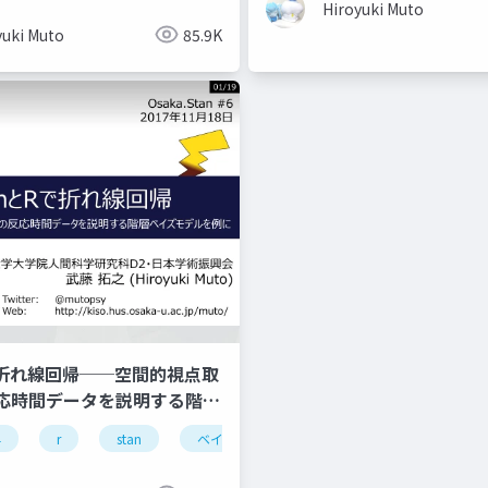
Hiroyuki Muto
yuki Muto
85.9K
Rで折れ線回帰──空間的視点取
応時間データを説明する階層
ルを例に──
学
r
stan
ベイズ
心理学