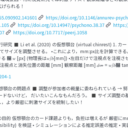
広げられる！
.55.090902.141601
https://doi.org/10.1146/annurev-psyc
2.105
https://doi.org/10.14947/psychono.38.37
https:
007
https://doi.org/10.7717/peerj.1058
 Li et al. (2020) の仮想顎台 (virtual chinrest) 1
てサイズを調整させる。 •これにより，mm:px比を計算できる。 調整された
෠ 𝑤 [px] (物理長は𝑤/𝑏[mm]) •左目だけで注視点を
消失位置の距離 [mm] 観察距離 [mm] 𝑑መ = 𝑤/𝑏෠ t
204-1
仮想顎台の問題点 ◼ 調整が参加者の裁量に委ねられている → 努力の最
カードないけど， だいたいこんなもんだろう。 ◼ サイズ調整の基
し，より厳密に刺激サイズを統制したい！
目的 仮想顎台のカード課題よりも，負担は増えるが 厳密にmm:px
feasibility) を検証 • シミュレーションによる推定誤差の推定 