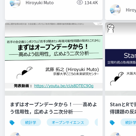
Hiroyuki Muto
134.4K
Hiro
まずはオープンデータから！──高めよ
Stanと
う信用性，広めよう二次分析──
得課題の反
ベイズモデ
統計学
オープンサイエンス
心理学
統計
科学