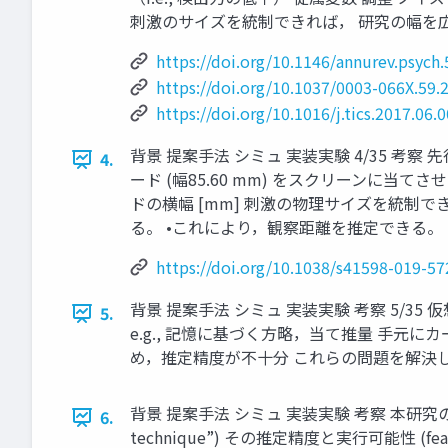
刺激のサイズを統制できれば， 研究の幅を
https://doi.org/10.1146/annurev.psych
https://doi.org/10.1037/0003-066X.59.
https://doi.org/10.1016/j.tics.2017.06.
背景 提案手法 シミュ 実装実験 4/35 考察 先行研究 ◼
4.
ード (幅85.60 mm) をスクリーンに当てさせ
ドの横幅 [mm] 刺激の物理サイズを統制できる 
る。 •これにより，観察距離を推定できる。 注視点と
https://doi.org/10.1038/s41598-019-57
背景 提案手法 シミュ 実装実験 考察 5/35 
5.
e.g., 記憶に基づく方略，当て推量 手元に
め，推定精度が不十分 これらの問題を解決
背景 提案手法 シミュ 実装実験 考察 本研究の
6.
technique”) その推定精度と実行可能性 (