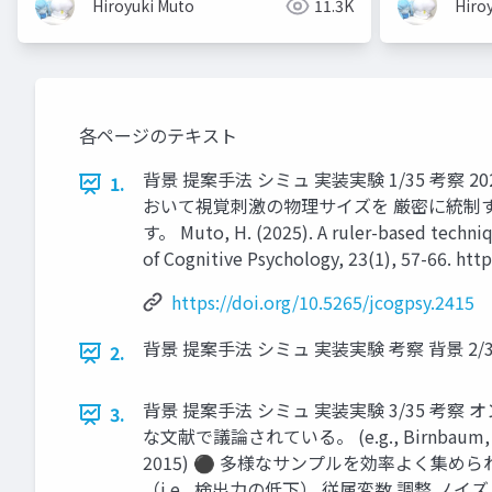
Hiroyuki Muto
11.3K
Hiro
各ページのテキスト
背景 提案手法 シミュ 実装実験 1/35 考察 
1.
おいて視覚刺激の物理サイズを 厳密に統制する手
す。 Muto, H. (2025). A ruler-based techniqu
of Cognitive Psychology, 23(1), 5
https://doi.org/10.5265/jcogpsy.2415
背景 提案手法 シミュ 実装実験 考察 背景 2/3
2.
背景 提案手法 シミュ 実装実験 3/35 
3.
な文献で議論されている。 (e.g., Birnbaum, 2004; Go
2015) ⚫ 多様なサンプルを効率よく集め
（i.e., 検出力の低下） 従属変数 調整