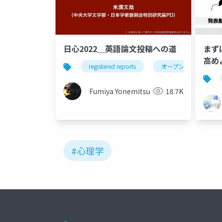
日心2022＿英語論文投稿への道
まず
高め
registered reports
オープンサイエンス
析─
Fumiya Yonemitsu
18.7K
#心理学