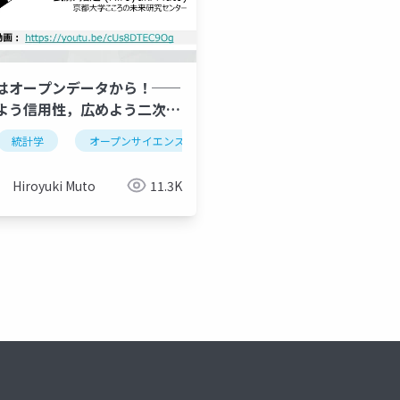
はオープンデータから！──
よう信用性，広めよう二次分
オープンプラクティス
再現性問題
論文執筆
心理
─
統計学
オープンサイエンス
心理学
科学
Hiroyuki Muto
11.3K