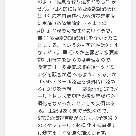
のように延期を繰り返すかもしれ ま
せん。 個人的には多要素認証必須化
は「対応不可顧客への救済策確定後
に実施（救済策確定 するまで延
期）」が最も可能性が高いと予想。
■ ○ 多要素認証必須化をなかったこ
とにする、というのも可能性は0では
ないが…。 ■ ○ ただ全顧客に多要素
認証用端末を配るのは無理なので、
救済策は「多要素認証必須化タイミ
ングを顧客が選 べるようにする」か
「SMS・メール認証を例外的に認め
る」辺りを予想。 一応Spring'17でメ
ールアドレス変更時の多要素認証必
須化をなかったことにした実例はあ
る。 上記はあくまで予想なので、
SFDCの情報更新がなければ予定通り
のスケジュールで必須 化する前提で
行動することを強く推奨します。