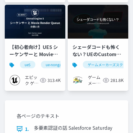
【初心者向け】UE5 シ
シェーダコードも怖く
ーケンサーと Movie
ない？UEのCustomノ
Render Queue の使い
ードで学ぶHLSL入門
ue5
ue-nongame
ゲームメーカーズスクラン
方【Cinematic Dive
2023】
エピッ
ゲーム
313.4K
281.8K
ク ゲー
メーカ
ムズ ジ
ーズ
ャパン
各ページのテキスト
多要素認証の話 Salesforce Saturday
1.