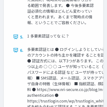
る範囲で発表します。 ● 今後多要素認
証必須化の情報はどんどん変わってい
くと思われます。 あくまで現時点の情
報、ということでご容赦ください。
1 多要素認証ってな に？
5.
多要素認証とは ● ログインしようとしている
6.
のアカウントの持ち主かを確認す ることを認
● 認証方式には、以下3つがあります。 この3
つ以上の ○ ○ ○ ユーザが知っていること（知識
パスワードによる認証 など ユーザが持ってい
報） ■ SMS認証、メール認証、スマホアプリ
ザ自身の特徴（生体情報） ■ 指紋認証、顔認証
料 ● https://www.nri-secure.co.jp/blog/mult
authentication ●
https://trustlogin.com/wp/trustlogin_whit
式を組み合わせて認証する ことを 多要素認証