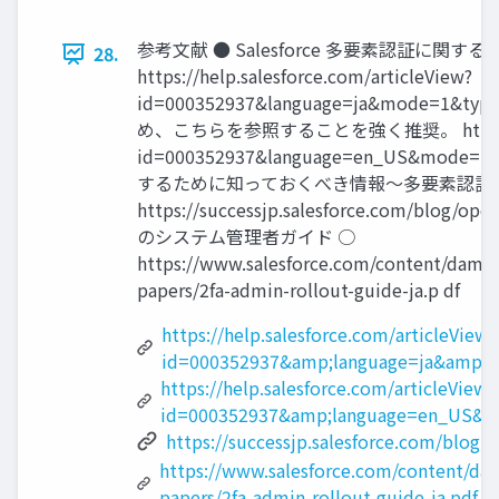
参考文献 ● Salesforce 多要素認証に関する F
28.
https://help.salesforce.com/articleView?
id=000352937&language=ja&mode=
め、こちらを参照することを強く推奨。 https://help.
id=000352937&language=en_US&mode=
するために知っておくべき情報〜多要素認証 
https://successjp.salesforce.com/blog/
のシステム管理者ガイド ○
https://www.salesforce.com/content/dam
papers/2fa-admin-rollout-guide-ja.p df
https://help.salesforce.com/articleView?
id=000352937&amp;language=ja&amp;
https://help.salesforce.com/articleView?
id=000352937&amp;language=en_US&
https://successjp.salesforce.com/blog
https://www.salesforce.com/content/
papers/2fa-admin-rollout-guide-ja.pdf