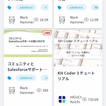
salesforce
インデックス
salesforce
soql
クエリ最適
検索
Mark
Mark
28.5K
12.9K
Hammer
Hammer
コミュニティと
Salesforceサポートの
KH Coder 3 チュート
使い分け方
リアル
salesforce
コミュニティ
サポート
Mark
389
Hammer
HIGUCHI
735.6K
Koichi