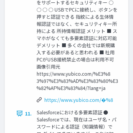
をサポートするセキュリティキー ○
○ ○ ○ USBでPCに接続し、ボタンを
押すと認証できる 指紋による生体情
報認証ではなく、セキュリティキー所
持による 所持情報認証 メリット ■ ス
マホがなくても多要素認証に対応可能
デメリット ■ 多くの会社では新規購
入する必要があると思われる ■ 社用
PCがUSB接続禁止の場合は利用不可
画像引用元
https://www.yubico.com/%E3%8
3%97%E3%83%AD%E3%83%80%E3
%82%AF%E3%83%84/?lang=ja
https://www.yubico.com/�%8
Salesforceにおける多要素認証 ●
11.
Salesforceでは、現在はユーザ名・パ
スワードによる認証（知識情報）で