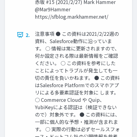
赤坂 #15 (2021/2/27) Mark Hammer
@Mar9Hammer
https://sfblog.markhammer.net/
注意事項 ● この資料は2021/2/22週の
2.
資料、Salesforce動作に沿っていま
す。 ○ 情報は常に更新されますので、
何か設定される際は最新情報をご確認
ください。 ○ この資料を参考にした
ことによってトラブルが発生しても一
切の責任を負いかねます。 ● この資料
はSalesforce Platformでのスマホアプ
リによる多要素認証を対象に します。
○ Commerce Cloud や Quip、
YubiKeyによる認証は（検証できない
ので）対象外です。 ● この資料には、
一部に個人的な予想・推測が含まれま
す。 ○ 実際の行動は必ずセールスフォ
ース・ドットコム社の公開情報を参考