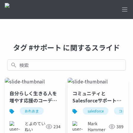
Ope
タグ #サポート に関するスライド
検索
自分らしく生きる人を
コミュニティと
増やす応援のコーディ
Salesforceサポートの
ネート/ 相澤 由依
使い分け方
おれおま
salesforce
コミュニ
とよのてい
Mark
234
389
ねい
Hammer