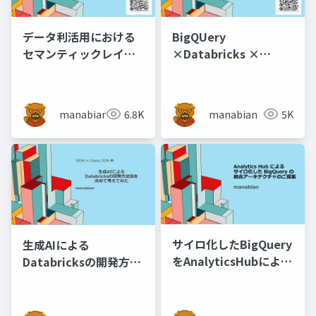
データ利活用における
BigQUery
セマンティックレイヤ
×Databricks ×
ー概要
Snowflake の相互運用
～忍び寄る Apache
manabian
6.8K
manabian
5K
サイロ化したBigQuery
生成AIによる
をAnalyticsHubにより
Databricksの開発方法
統合する構成案
論を改めて考えてみた
【JEDAI in Osaka】