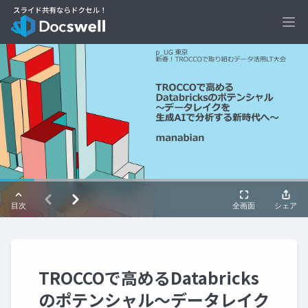
Ope
TROCCOで高めるDatabricks
のポテンシャル～データレイク