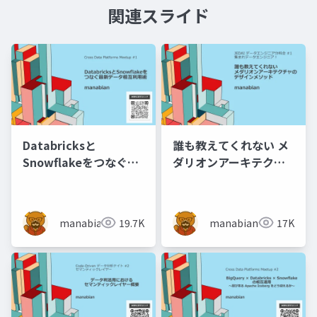
関連スライド
Databricksと
誰も教えてくれない メ
Snowflakeをつなぐ最
ダリオンアーキテクチ
新データ相互利用術
ャの デザインメソッド
manabian
19.7K
manabian
17K