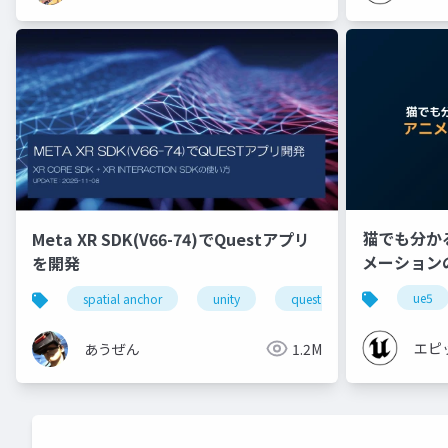
猫でも分かる 
Meta XR SDK(V66-74)でQuestアプリ
メーション
を開発
【CEDEC+K
ue5
spatial anchor
unity
quest pro
shapereco
エピ
あうぜん
1.2M