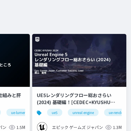
nの仕組みと肝
UE5レンダリングフロー総おさらい
(2024) 基礎編！[CEDEC+KYUSHU
2024]
ue-lumen
ue5
unreal engine
ue-rendering
パン
1.5M
エピック ゲームズ ジャパン
1.3M