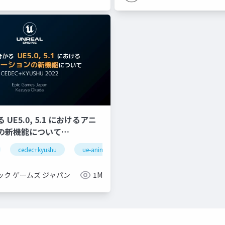
UE5.0, 5.1 におけるアニ
の新機能について
YUSHU 2022】
cedec+kyushu
ue-animation
ue-optimize
ue-bp
gnizeractivatestate
oculus integration
transformfeaturestatepro
ック ゲームズ ジャパン
1M