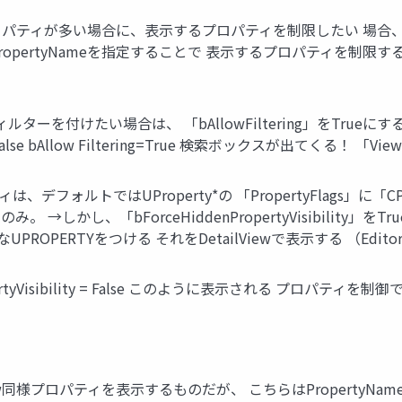
t が持つプロパティが多い場合に、表示するプロパティを制限したい 場合、「Cate
,PropertyNameを指定することで 表示するプロパティを制限す
ty Viewにフィルターを付けたい場合は、 「bAllowFiltering」をT
g=False bAllow Filtering=True 検索ボックスが出てくる！ 
パティは、デフォルトではUProperty*の 「PropertyFlags」に「C
nlyとか）のみ。 →しかし、「bForceHiddenPropertyVisibil
PERTYをつける それをDetailViewで表示する （Editor Util
ropertyVisibility = False このように表示される プロパティを制御できる 
Details View同様プロパティを表示するものだが、 こちらはPropert