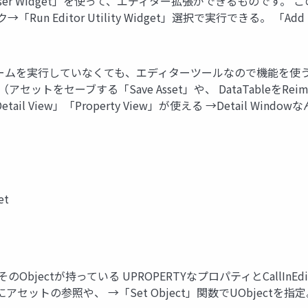
って？ • 「User Widget」を使って、エディター拡張ができるも
ditor Utility Widget」選択で実行できる。 「Add New」から
を実行していなくても、エディターツールなので機能を使うことができます。
トをセーブする「Save Asset」や、 DataTableをReimportする「
tail View」「Property View」が使える →Detail 
et
*を対象に、そのObjectが持っている UPROPERTYなプロパティとCal
セットの参照や、 →「Set Object」関数でUObject