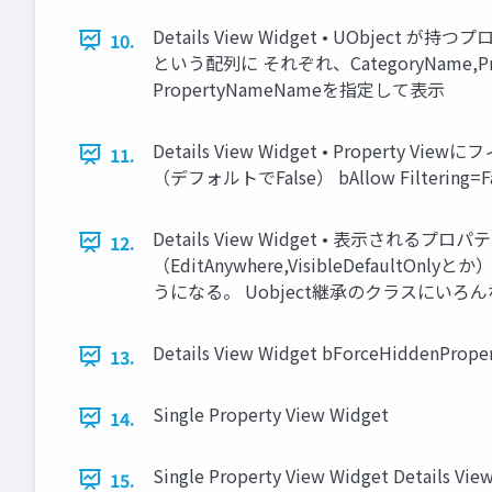
Details View Widget • UObjec
10.
という配列に それぞれ、CategoryName
PropertyNameNameを指定して表示
Details View Widget • Proper
11.
（デフォルトでFalse） bAllow Filterin
Details View Widget • 表示されるプロ
12.
（EditAnywhere,VisibleDefaultO
うになる。 Uobject継承のクラスにいろんなUPRO
Details View Widget bForceHiddenP
13.
Single Property View Widget
14.
Single Property View Widget 
15.