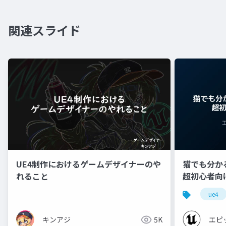
関連スライド
UE4制作におけるゲームデザイナーのや
猫でも分かるU
れること
超初心者向け編 
ue4
キンアジ
5K
エピ