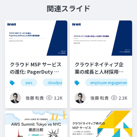
関連スライド
クラウド MSP サービス
クラウドネイティブ企
の進化: PagerDuty を
業の成長と人材採用・
中心とした次世代監視
育成戦略 / Developer
aws
cloudpack
iret
employee engagement
google cloud
基盤
eXperience Day
後藤 和貴
3.2K
後藤 和貴
2.3K