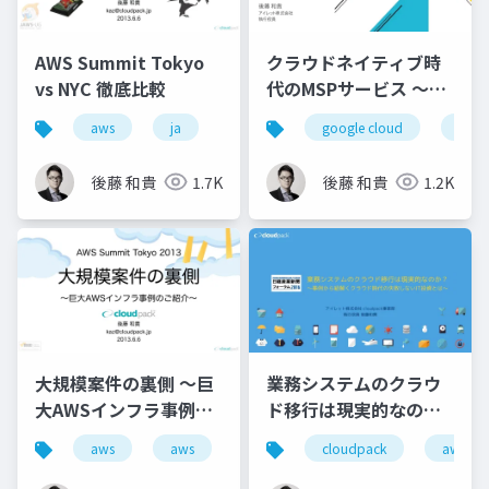
AWS Summit Tokyo
クラウドネイティブ時
vs NYC 徹底比較
代のMSPサービス 〜24
時間 365 日体制の 監
aws
ja
google cloud
msp
視・運用サービスの実
情〜
後藤 和貴
1.7K
後藤 和貴
1.2K
大規模案件の裏側 ～巨
業務システムのクラウ
大AWSインフラ事例の
ド移行は現実的なの
ご紹介～
か？ 〜事例から紐解く
aws
aws
cloudpack
aws
クラウド時代の失敗し
ないIT投資とは〜