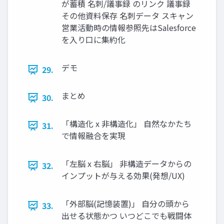
が蓄積 名刺/議事録 のリンク 議事録
その他資料保存 名刺データ スキャン
営業活動時の情報参照先はSalesforce
を入り口に集約化
デモ
29.
まとめ
30.
「構造化 x 非構造化」 自然なかたち
31.
で情報融合を実現
「左脳 x 右脳」 非構造データからの
32.
インプットが与える効果(発想/UX)
「外部脳(記憶装置)」 自分の頭から
33.
出せる状態かつ いつどこでも戦闘体