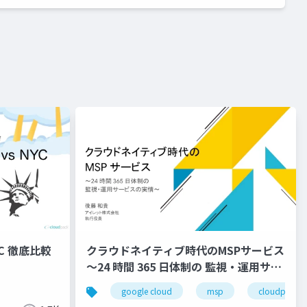
NYC 徹底比較
クラウドネイティブ時代のMSPサービス
〜24 時間 365 日体制の 監視・運用サー
ビスの実情〜
ント
google cloud
msp
cloudpack