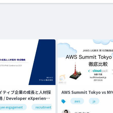
イティブ企業の成長と人材採
AWS Summit Tokyo vs 
 Developer eXperience
aws
ja
yee engagement
pagerduty
datadog
recruitment
new relic
採用
gcp
従業員エンゲージメ