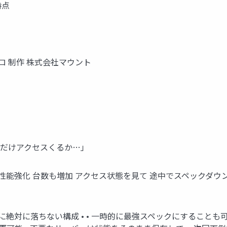
時点
ニクロ 制作 株式会社マウント
」
らどれだけアクセスくるか…」
 サーバー性能強化 台数も増加 アクセス状態を見て 途中でスペック
ーン開始時に絶対に落ちない構成 • • 一時的に最強スペックにする