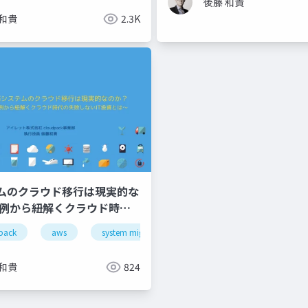
後藤 和貴
 和貴
2.3K
ムのクラウド移行は現実的な
事例から紐解くクラウド時代
いIT投資とは〜
pack
aws
system migration
 和貴
824