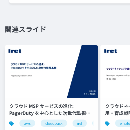
関連スライド
クラウド MSP サービスの進化:
クラウドネ
PagerDuty を中心とした次世代監視基
用・育成戦略 /
盤
Day
aws
cloudpack
iret
google cloud
emplo