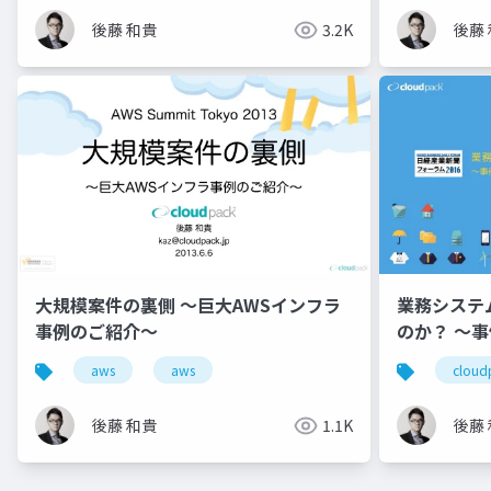
後藤 和貴
3.2K
後藤
大規模案件の裏側 ～巨大AWSインフラ
業務システ
事例のご紹介～
のか？ 〜
の失敗しな
aws
aws
cloud
後藤 和貴
1.1K
後藤