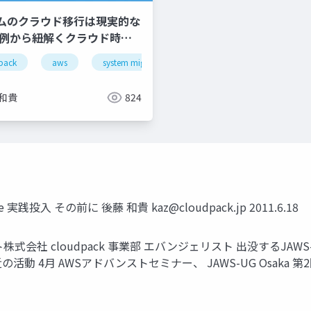
ムのクラウド移行は現実的な
事例から紐解くクラウド時代
いIT投資とは〜
pack
aws
system migration
 和貴
824
racle 実践投入 その前に 後藤 和貴
kaz@cloudpack.jp
2011.6.18
社 cloudpack 事業部 エバンジェリスト 出没するJAWS-UG: T
の活動 4月 AWSアドバンストセミナー、 JAWS-UG Osaka 第2回勉強会 