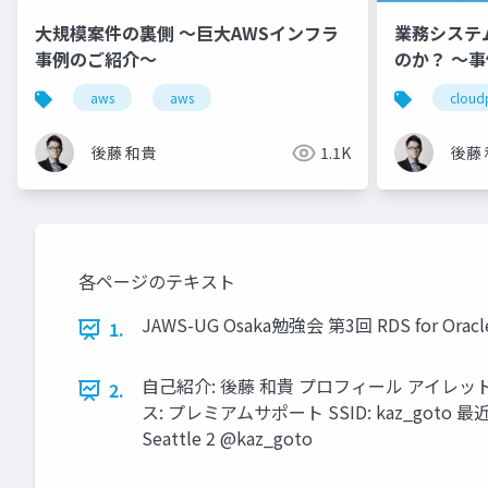
大規模案件の裏側 ～巨大AWSインフラ
業務システ
事例のご紹介～
のか？ 〜
の失敗しな
aws
aws
cloud
後藤 和貴
1.1K
後藤
各ページのテキスト
JAWS-UG Osaka勉強会 第3回 RDS for O
1.
自己紹介: 後藤 和貴 プロフィール アイレット株式会
2.
ス: プレミアムサポート SSID: kaz_goto 最近
Seattle 2 @kaz_goto