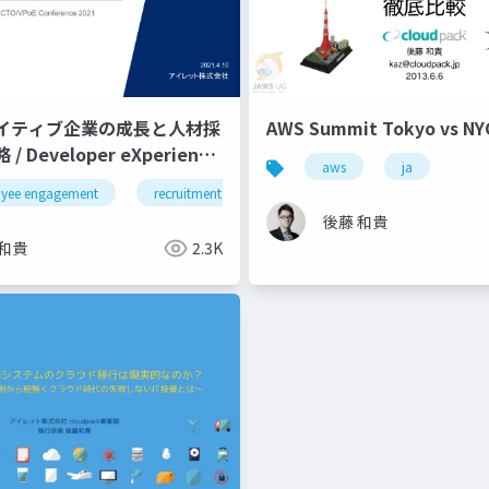
イティブ企業の成長と人材採
AWS Summit Tokyo vs 
 Developer eXperience
aws
ja
yee engagement
pagerduty
datadog
recruitment
new relic
採用
gcp
従業員エンゲージメ
後藤 和貴
 和貴
2.3K