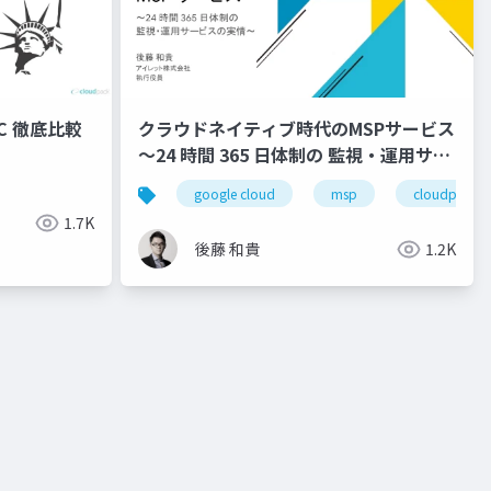
NYC 徹底比較
クラウドネイティブ時代のMSPサービス
〜24 時間 365 日体制の 監視・運用サー
ビスの実情〜
ント
google cloud
msp
cloudpack
1.7K
後藤 和貴
1.2K