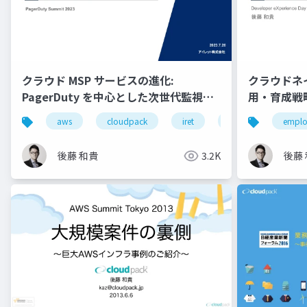
クラウド MSP サービスの進化:
クラウドネ
PagerDuty を中心とした次世代監視基
用・育成戦略 /
盤
Day
aws
cloudpack
iret
google cloud
emplo
後藤 和貴
3.2K
後藤