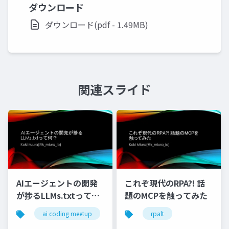
ダウンロード
ダウンロード(pdf - 1.49MB)
関連スライド
AIエージェントの開発
これぞ現代のRPA?! 話
が捗るLLMs.txtって
題のMCPを触ってみた
何？
ai coding meetup
rpalt