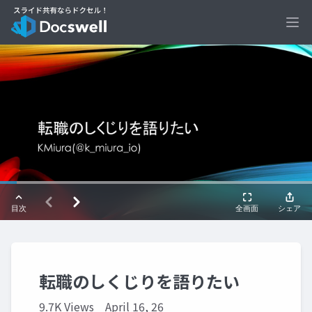
Ope
転職のしくじりを語りたい
9.7K Views
April 16, 26