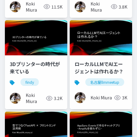
Koki
Koki
11.5K
3.8K
Miura
Miura
3Dプリンターの時代が
ローカルLLMでAIエー
来ている
ジェントは作れるか？
findy
名古屋llmmeetup
Koki
Koki Miura
3K
3.2K
Miura