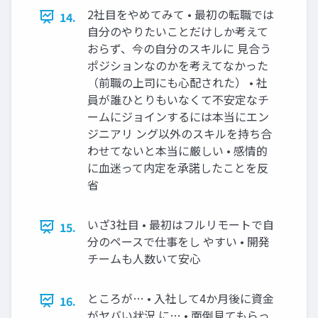
2社目をやめてみて • 最初の転職では
14.
自分のやりたいことだけしか考えて
おらず、今の自分のスキルに 見合う
ポジションなのかを考えてなかった
（前職の上司にも心配された） • 社
員が誰ひとりもいなくて不安定なチ
ームにジョインするには本当にエン
ジニアリ ング以外のスキルを持ち合
わせてないと本当に厳しい • 感情的
に血迷って内定を承諾したことを反
省
いざ3社目 • 最初はフルリモートで自
15.
分のペースで仕事をし やすい • 開発
チームも人数いて安心
ところが… • 入社して4か月後に資金
16.
がヤバい状況 に… • 面倒見てもらっ