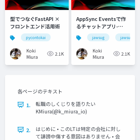
型でつなぐFastAPI ×
AppSync Eventsで作
フロントエンド活用術
るチャットアプリ-
Amplifyを使わずに-
pycontokai
jawsug
jawsug_na
Koki
Koki
2.1K
2.1K
Miura
Miura
各ページのテキスト
転職のしくじりを語りたい
1.
KMiura(@k_miura_io)
はじめに • このLTは特定の会社に対し
2.
て誹謗中傷する意図はありません • 会