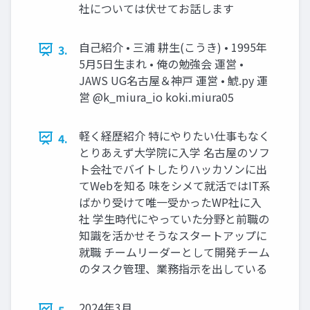
社については伏せてお話します
自己紹介 • 三浦 耕生(こうき) • 1995年
3.
5月5日生まれ • 俺の勉強会 運営 •
JAWS UG名古屋＆神戸 運営 • 鯱.py 運
営 @k_miura_io koki.miura05
軽く経歴紹介 特にやりたい仕事もなく
4.
とりあえず大学院に入学 名古屋のソフ
ト会社でバイトしたりハッカソンに出
てWebを知る 味をシメて就活ではIT系
ばかり受けて唯一受かったWP社に入
社 学生時代にやっていた分野と前職の
知識を活かせそうなスタートアップに
就職 チームリーダーとして開発チーム
のタスク管理、業務指示を出している
2024年3月
5.