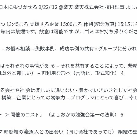
に根づかせる 9/22/'12 @楽天 楽天株式会社 技術理事 よし
ろ ごあいさつ 13:45ころ 支援する企業 15:00ころ 休憩(記念写真) 1
 ご注意：館内は禁煙です。飲食は可能です が、ゴミはお持ち帰りくださ
 – お悩み相談 – 失敗事例、成功事例の共有 • グループに分か
はそれぞれの事情があ る – それを共有することによって、帰納
意外と難しい） – 再利用な形へ（言語化、形式知化） 4
る会社や社 会は楽しいに違いない • 豊かでいきいきとした社会
築 – 企業にとっての競争力 – プログラマにとって喜び – 幸
 ＞ 開催のコスト」 （よしおかの勉強会第一の法則） 6
ションアップ 暗黙知の流通 人との出会い（同じ会社であっても） 組