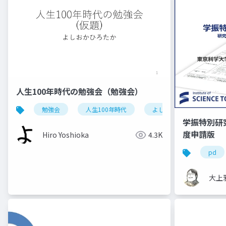
人生100年時代の勉強会（勉強会）
勉強会
人生100年時代
よしおかひろたか
学振特別研
度申請版
Hiro Yoshioka
4.3K
pd
大上