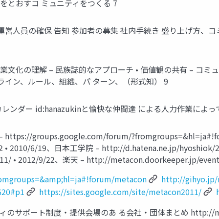
をとおすコ ミュニティをつくる 7
• 会場の確保 運営人員の確保 告知 参加者の募集 社内手続き 盛り上
文化の理解 – 民族誌的なアプローチ • 価値観の共有 – コミュニ
ライン、ルール、組織、パ ターン、（形式知） 9
レンダー id:hanazukinと愉快な仲間達 による人力作業によ
/groups.google.com/forum/?fromgroups=&hl=ja#!f
802 • 2010/6/19、日本工学院 – http://d.hatena.ne.jp/hyoshio
011/ • 2012/9/22、楽天 – http://metacon.doorkeeper.jp/event
fromgroups=&amp;hl=ja#!forum/metacon
http://gihyo.j
0620#p1
https://sites.google.com/site/metacon2011/
制度・提供会場のあ る会社・団体まとめ http://matome.naver