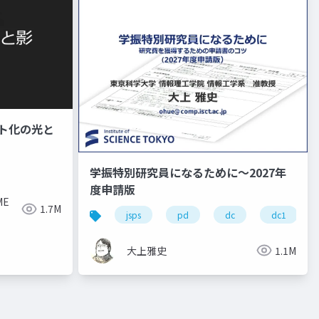
ワイト化の光と
学振特別研究員になるために～2027年
度申請版
ME
1.7M
キャリア
jsps
pd
dc
dc1
大上雅史
1.1M