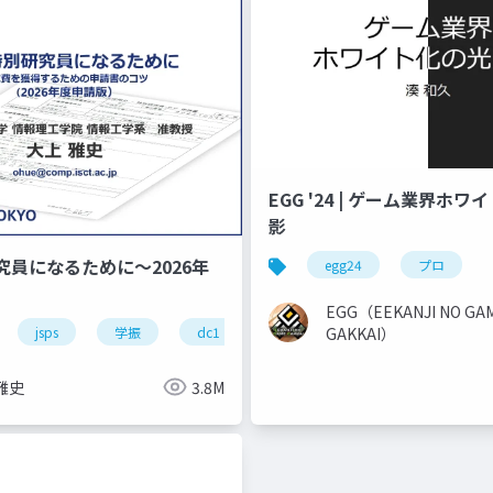
EGG '24 | ゲーム業界ホ
影
定年退職
究員になるために～2026年
egg24
プロ
EGG（EEKANJI NO GA
jsps
学振
dc1
dc2
研究費
申請書
GAKKAI）
雅史
3.8M