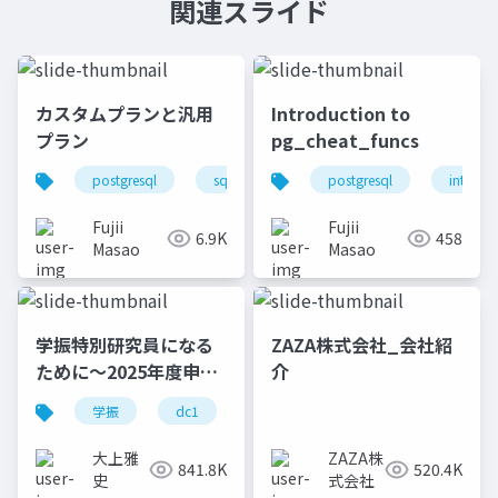
関連スライド
カスタムプランと汎用
Introduction to
プラン
pg_cheat_funcs
postgresql
sql実行プラン
postgresql
introdu
Fujii
Fujii
6.9K
458
Masao
Masao
学振特別研究員になる
ZAZA株式会社_会社紹
ために～2025年度申請
介
版
学振
dc1
dc2
jsps
pd
大上雅
ZAZA株
841.8K
520.4K
史
式会社