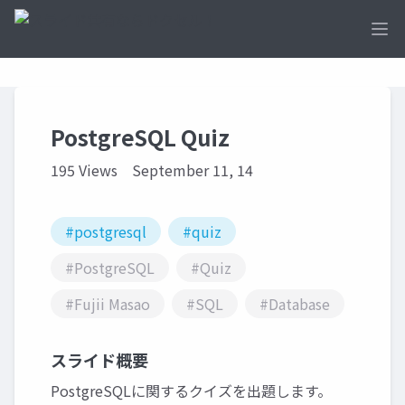
Ope
PostgreSQL Quiz
195 Views
September 11, 14
#postgresql
#quiz
#PostgreSQL
#Quiz
#Fujii Masao
#SQL
#Database
スライド概要
PostgreSQLに関するクイズを出題します。