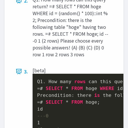
2.
return? =# SELECT * FROM hoge
WHERE id = (random() * 100)::int %
2; Precondition: there is the
following table "hoge" having two
rows. =# SELECT * FROM hoge; id --
-0 1 (2 rows) Please choose every
possible answers! (A) (B) (C) (D) 0
row 1 row 2 rows 3 rows
[beta]
3.
Q1. How many 
rows
 can this quer
=
# 
SELECT
*
FROM
 hoge 
WHERE
 id 
Precondition: there 
is
 the foll
=
# 
SELECT
*
FROM
 hoge;

---0
1