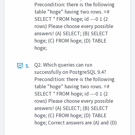
Precondition: there is the following
table "hoge" having two rows. =#
SELECT * FROM hoge; id ---0 1 (2
rows) Please choose every possible
answers! (A) SELECT; (B) SELECT
hoge; (C) FROM hoge; (D) TABLE
hoge;
Q2. Which queries can run
5.
successfully on PostgreSQL 9.4?
Precondition: there is the following
table "hoge" having two rows. =#
SELECT * FROM hoge; id ---0 1 (2
rows) Please choose every possible
answers! (A) SELECT; (B) SELECT
hoge; (C) FROM hoge; (D) TABLE
hoge; Correct answers are (A) and (D)