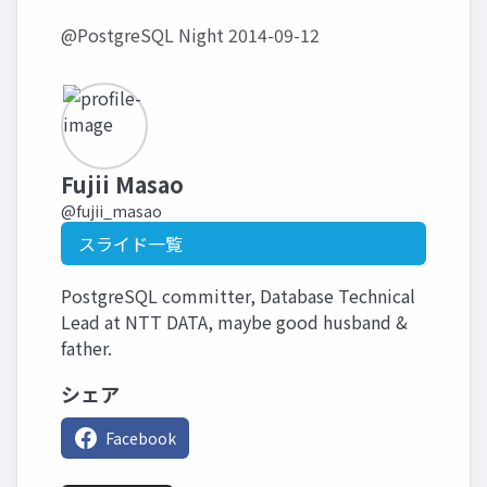
@PostgreSQL Night 2014-09-12
Fujii Masao
@fujii_masao
スライド一覧
PostgreSQL committer, Database Technical
Lead at NTT DATA, maybe good husband &
father.
シェア
Facebook