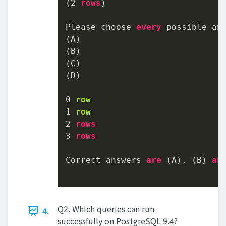
(
2
rows
)

Please choose 
every
 possible an
(A)

(B)

(C)

(D)

0
row
1
row
2
rows
3
rows
Correct answers 
are
 (A), (B) 
an
Q2. Which queries can run
4.
successfully on PostgreSQL 9.4?