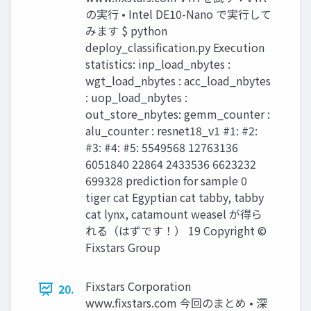
の実行 • Intel DE10-Nano で実行して
みます $ python
deploy_classification.py Execution
statistics: inp_load_nbytes :
wgt_load_nbytes : acc_load_nbytes
: uop_load_nbytes :
out_store_nbytes: gemm_counter :
alu_counter : resnet18_v1 #1: #2:
#3: #4: #5: 5549568 12763136
6051840 22864 2433536 6623232
699328 prediction for sample 0
tiger cat Egyptian cat tabby, tabby
cat lynx, catamount weasel が得ら
れる（はずです！） 19 Copyright ©
Fixstars Group
Fixstars Corporation
20.
www.ﬁxstars.com 今回のまとめ • 深