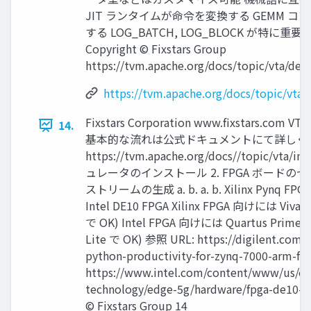
JIT ランタイムが命令を変換する GEMM 
する LOG_BATCH, LOG_BLOCK が特に重要
Copyright © Fixstars Group
https://tvm.apache.org/docs/topic/vta/dev/
https://tvm.apache.org/docs/topic/vta/
Fixstars Corporation www.ﬁxstars.com
14.
基本的な流れは公式ドキュメントにて詳しく
https://tvm.apache.org/docs//topic/vta/ins
ュレータのインストール 2. FPGA ボードのセ
ストリームの生成 a. b. a. b. Xilinx Pynq FPG
Intel DE10 FPGA Xilinx FPGA 向けには Vivad
で OK) Intel FPGA 向けには Quartus Prime 18
Lite で OK) 参照 URL: https://digilent.com/
python-productivity-for-zynq-7000-arm-fp
https://www.intel.com/content/www/us/en
technology/edge-5g/hardware/fpga-de10-n
© Fixstars Group 14