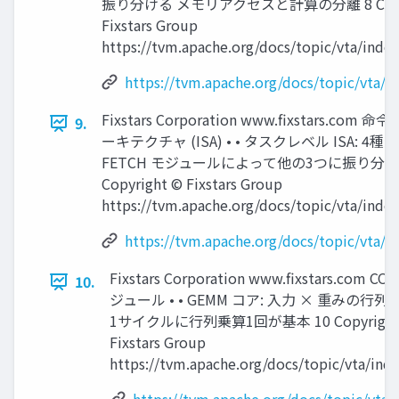
振り分ける メモリアクセスと計算の分離 8 Copyr
Fixstars Group
https://tvm.apache.org/docs/topic/vta/inde
https://tvm.apache.org/docs/topic/vta/i
Fixstars Corporation www.ﬁxstars.com 
9.
ーキテクチャ (ISA) • • タスクレベル ISA: 4
FETCH モジュールによって他の3つに振り分け
Copyright © Fixstars Group
https://tvm.apache.org/docs/topic/vta/inde
https://tvm.apache.org/docs/topic/vta/i
Fixstars Corporation www.ﬁxstars.com C
10.
ジュール • • GEMM コア: 入力 × 重みの行
1サイクルに行列乗算1回が基本 10 Copyright
Fixstars Group
https://tvm.apache.org/docs/topic/vta/ind