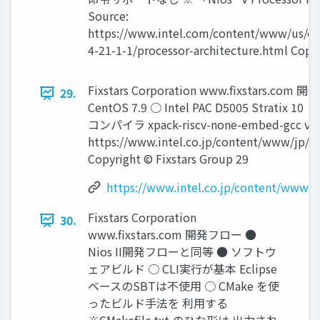
Source:
https://www.intel.com/content/www/us/e
4-21-1-1/processor-architecture.html Copyr
Fixstars Corporation www.ﬁxstars.c
29.
CentOS 7.9 ○ Intel PAC D5005 Str
コンパイラ xpack-riscv-none-embed-gcc v10.
https://www.intel.co.jp/content/www/jp/ja
Copyright © Fixstars Group 29
https://www.intel.co.jp/content/www/j
Fixstars Corporation
30.
www.ﬁxstars.com 開発フロー ●
Nios II開発フローと同等 ● ソフトウ
ェアビルド ○ CLI実行が基本 Eclipse
ベースのSBTは不使用 ○ CMake を使
ったビルド手法を 利用する