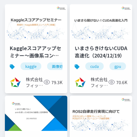
Kaggleスコアアップセ
いまさらきけないCUDA
ミナー～画像系コンペ
高速化（2024/12/19）
入門[前編]
kaggle
画像処理
機械学習
cuda
深層学習
gpu
（2023/08/02）
株式会社
株式会社
79.3K
70.6K
フィック
フィック
スターズ
スターズ