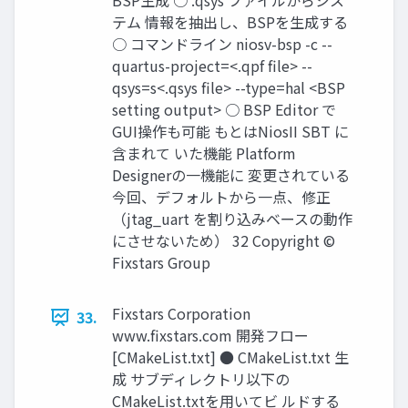
BSP生成 ○ .qsys ファイルからシス
テム 情報を抽出し、BSPを生成する
○ コマンドライン niosv-bsp -c --
quartus-project=<.qpf file> --
qsys=s<.qsys file> --type=hal <BSP
setting output> ○ BSP Editor で
GUI操作も可能 もとはNiosII SBT に
含まれて いた機能 Platform
Designerの一機能に 変更されている
今回、デフォルトから一点、修正
（jtag_uart を割り込みベースの動作
にさせないため） 32 Copyright ©
Fixstars Group
Fixstars Corporation
33.
www.ﬁxstars.com 開発フロー
[CMakeList.txt] ● CMakeList.txt 生
成 サブディレクトリ以下の
CMakeList.txtを用いてビ ルドする