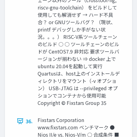
ェーン以外のツール（crosstool-ng,
riscv-gnu-toolchain） をビルドして
使用しても解消せず → ハード不具
合？ or GNUツールバグ？ （現状、
printf デバッグしか手がない状
況。。。） RISC-V系ツールチェーン
のビルド ○ ○ ツールチェーンのビル
ドが CentOS7.9 非対応 要求ツールバ
ージョンが揃わない ⇒ docker 上で
ubuntu 20.04を起動して実行
Quartusは、host上のインストールデ
ィレクトリをマウント（-v オプショ
ン） USB-JTAG は --privileged オプ
ションでコンテナから使用可能
Copyright © Fixstars Group 35
Fixstars Corporation
36.
www.ﬁxstars.com ベンチマーク ●
Nios II/e vs. Nios-V/m ○ 合成条件 ■