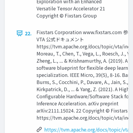
Exploration with an Enhanced
Versatile Tensor Accelerator 21
Copyright © Fixstars Group
Fixstars Corporation www.ﬁxstars.com 参考
22.
VTA 公式ドキュメント
https://tvm.apache.org/docs/topic/vta/ind
Moreau, T., Chen, T., Vega, L., Roesch, J., Yan
Zheng, L., ... & Krishnamurthy, A. (2019). A 
software blueprint for flexible deep learnin
specialization. IEEE Micro, 39(5), 8-16. Bane
Burns, S., Cocchini, P., Davare, A., Jain, S.,
Kirkpatrick, D., ... & Yang, Z. (2021). A Highly
Configurable Hardware/Software Stack for
Inference Acceleration. arXiv preprint
arXiv:2111.15024. 22 Copyright © Fixstars 
https://tvm.apache.org/docs/topic/vta/ind
https://tvm.apache.org/docs/topic/vta/