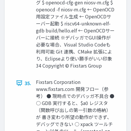
グ $ openocd-cfg-gen niosv-m.cfg $
openocd -f niosv-m.cfg ← OpenOCD
用設定ファイル生成 ← OpenOCDサ
ーバー起動 $ riscv64-unknown-elf-
gdb build/hello.elf ← OpenOCDサー
バーに接続 ※デバッガでGUI操作が
必要な場合、Visual Studio Codeも
利用可能 Git 連携、CMake 拡張によ
り、Eclipseより使い勝手がいい印象
34 Copyright © Fixstars Group
Fixstars Corporation
35.
www.ﬁxstars.com 開発フロー（参
考） ● 現時点でのデバッガ不具合 ●
○ GDB 実行すると、$a0 レジスタ
（関数呼び出しの第一引数の格納）
が 書き変わり所望の動作ができず、
デバッグできない ○ xpack ツールチ