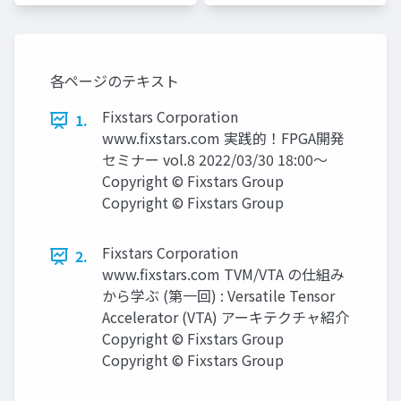
スターズ
スターズ
各ページのテキスト
Fixstars Corporation
1.
www.ﬁxstars.com 実践的！FPGA開発
セミナー vol.8 2022/03/30 18:00～
Copyright © Fixstars Group
Copyright © Fixstars Group
Fixstars Corporation
2.
www.ﬁxstars.com TVM/VTA の仕組み
から学ぶ (第一回) : Versatile Tensor
Accelerator (VTA) アーキテクチャ紹介
Copyright © Fixstars Group
Copyright © Fixstars Group