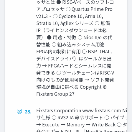
ッサとは ● RISC-Vベースのソフトコ
アプロセッサ ○ Quartus Prime Pro
v21.3 ~ ○ Cyclone 10, Arria 10,
Stratix 10, Agilex シリーズ ○ 無償
IP（ライセンスダウンロードは必
要） ● 用途・特徴 ○ Nios II/e の代
替性能 ○ 組み込みシステム用途
FPGA内の制御に有用 ○ BSP（HAL、
デバイスドライバ）はツールから出
力 → FPGAハードとシームレスに開
発できる ○ ツールチェーンはRISC-V
向けのものが使用可能 → ソフト開発
環境が自由に選べる Copyright ©
Fixstars Group 27
Fixstars Corporation www.ﬁxstars.c
28.
サ仕様 ○ RV32 IA 命令サポート ○ パイプライ
→ Execute → Memory → Write Back
命令サポートなし ※ 「Nios® V Processor Re