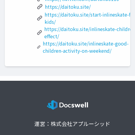
https://daitoku.site/
https://daitoku.site/start-inlineskate-for
kids/
https://daitoku.site/inlineskate-children
effect/
https://daitoku.site/inlineskate-good-
children-activity-on-weekend/
運営：株式会社アプルーシッド