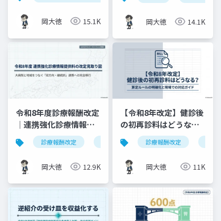
料2（500点）の要件整
理
岡大徳
15.1K
岡大徳
14.1K
令和8年度診療報酬改定
【令和8年改定】健診後
｜連携強化診療情報提
の初再診料はどうな
供料の見直しを図解で
る？算定ルールの明確
診療報酬改定
連携強化診療情報提供料
診療報酬改定
令和8年度
健康
解説
化と現場での対応ガイ
ド
岡大徳
12.9K
岡大徳
11K