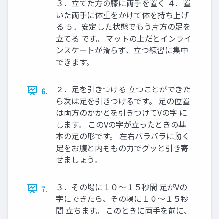
３．立てた方の膝に両手を置く ４．置
いた両手に体重をかけて体を持ち上げ
る ５．安定した状態でもう片方の足を
立てる です。 マットの上だとインライ
ンスケートが滑らず、立つ練習に集中
できます。
２．足を引きつける 立つことができた
6.
ら次は足を引きつけるです。 足の位置
は両方のかかとを引きつけてVの字 に
します。 このVの字が立ったときの基
本の足の形です。 左右バラバラに動く
足をお腹と内ももの力でグッと引き寄
せましょう。
３．その場に１０～１５秒間 足がVの
7.
字にできたら、その場に１０～１５秒
間 立ちます。 このときに両手を前に、