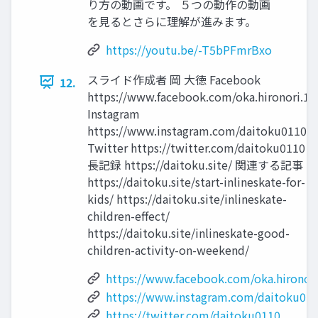
り方の動画です。 ５つの動作の動画
を見るとさらに理解が進みます。
https://youtu.be/-T5bPFmrBxo
スライド作成者 岡 大徳 Facebook
12.
https://www.facebook.com/oka.hironori.1
Instagram
https://www.instagram.com/daitoku0110/
Twitter https://twitter.com/daitoku0110 
長記録 https://daitoku.site/ 関連する記事
https://daitoku.site/start-inlineskate-for-
kids/ https://daitoku.site/inlineskate-
children-effect/
https://daitoku.site/inlineskate-good-
children-activity-on-weekend/
https://www.facebook.com/oka.hironori
https://www.instagram.com/daitoku011
https://twitter.com/daitoku0110