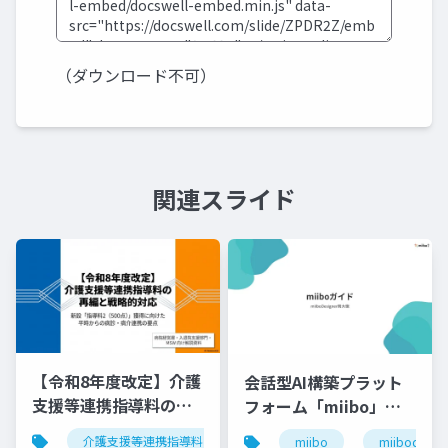
（ダウンロード不可）
関連スライド
【令和8年度改定】介護
会話型AI構築プラット
支援等連携指導料の再
フォーム「miibo」ガ
編と戦略的対応｜指導
イド
介護支援等連携指導料
令和8年度診療報酬改定
入
miibo
miibodesign