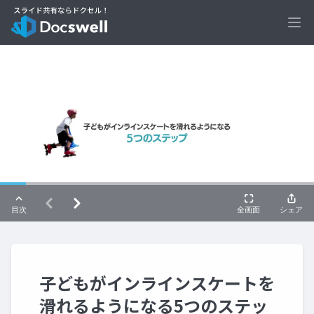
Ope
子どもがインラインスケートを
滑れるようになる5つのステッ