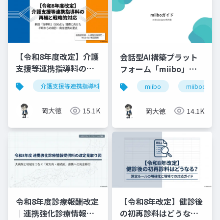
【令和8年度改定】介護
会話型AI構築プラット
支援等連携指導料の再
フォーム「miibo」ガ
編と戦略的対応｜指導
イド
介護支援等連携指導料
令和8年度診療報酬改定
入
miibo
miibodesign
料2（500点）の要件整
理
岡大徳
15.1K
岡大徳
14.1K
令和8年度診療報酬改定
【令和8年改定】健診後
｜連携強化診療情報提
の初再診料はどうな