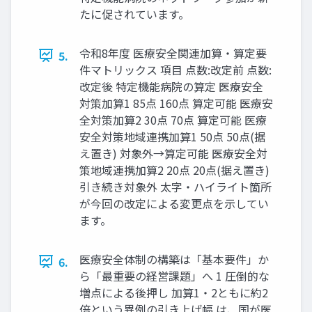
たに促されています。
令和8年度 医療安全関連加算・算定要
5.
件マトリックス 項目 点数:改定前 点数:
改定後 特定機能病院の算定 医療安全
対策加算1 85点 160点 算定可能 医療安
全対策加算2 30点 70点 算定可能 医療
安全対策地域連携加算1 50点 50点(据
え置き) 対象外→算定可能 医療安全対
策地域連携加算2 20点 20点(据え置き)
引き続き対象外 太字・ハイライト箇所
が今回の改定による変更点を示してい
ます。
医療安全体制の構築は「基本要件」か
6.
ら「最重要の経営課題」へ 1 圧倒的な
増点による後押し 加算1・2ともに約2
倍という異例の引き上げ幅 は、国が医