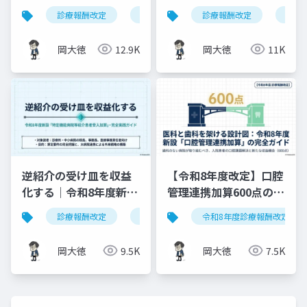
供料の見直しを図解で
る？算定ルールの明確
診療報酬改定
連携強化診療情報提供料
診療報酬改定
令和8年度
健康
解説
化と現場での対応ガイ
ド
岡大徳
12.9K
岡大徳
11K
逆紹介の受け皿を収益
【令和8年度改定】口腔
化する｜令和8年度新設
管理連携加算600点の算
「特定機能病院等紹介
定要件・施設基準まと
診療報酬改定
特定機能病院等紹介患者受入加算
令和8年度診療報酬改定
患者受入加算」完全実
め
践ガイド
岡大徳
9.5K
岡大徳
7.5K