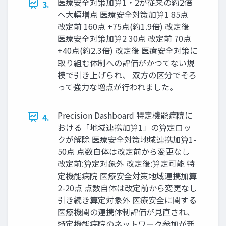
医療安全対策加算1・2が従来の約2倍
3.
へ大幅増点 医療安全対策加算1 85点
改定前 160点 +75点(約1.9倍) 改定後
医療安全対策加算2 30点 改定前 70点
+40点(約2.3倍) 改定後 医療安全対策に
取り組む体制への評価がかつてない規
模で引き上げられ、 双方の区分でそろ
って強力な増点が行われました。
Precision Dashboard 特定機能病院に
4.
おける「地域連携加算1」の算定ロッ
クが解除 医療安全対策地域連携加算1-
50点 点数自体は改定前から変更なし
改定前:算定対象外 改定後:算定可能 特
定機能病院 医療安全対策地域連携加算
2-20点 点数自体は改定前から変更なし
引き続き算定対象外 医療安全に関する
医療機関の連携体制評価が見直され、
特定機能病院のネットワーク参加が新