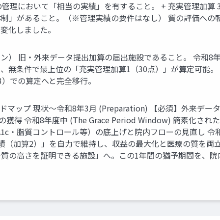
+ 主病の管理において「相当の実績」を有すること。 + 充実管理加算
制」があること。（※管理実績の要件はなし） 質の評価への
と変化しました。
） 旧・外来データ提出加算の届出施設であること。 令和8年3
無条件で最上位の「充実管理加算1（30点）」が算定可能。 経
3）での算定へと完全移行。
ップ 現状～令和8年3月 (Preparation) 【必須】外来
 令和8年度中 (The Grace Period Window) 
脂質コントロール等）の底上げと院内フローの見直し 令和9年4月～ (
績（加算2）」を自力で維持し、収益の最大化と医療の質を両立
で質の高さを証明できる施設」へ。この1年間の猶予期間を、院