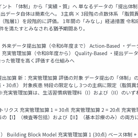
つの最重要ポイント 「体制」から「実績・質」へ 単なるデータの「提
出データ自体は簡素化へ。 3主病 × 3段階の点数体系 「脂
点（階層1）を段階的に評価。 1年間の「みなし」経過措置 令和
要件を満たすとみなされる猶予期間あり。
来データ提出加算（令和6年度まで） Action-Based ・
実管理加算（令和8年度から） Quality-Based ・提
沿った管理を高く評価する仕組みへ
出加算 新：充実管理加算 評価の対象 データ提出の「体制」の
20点・30点） 対象疾患 特段の限定なし 3つの主病に限定（脂
※充実管理加算は、生活習慣病管理料（I）および（II）のい
ス 充実管理加算 1 = 30点 充実管理加算 2 = 20点 充実管理
料の【I】（検査等包括）および【II】（基本診療のみ）の両方
ilding Block Model 充実管理加算 1 (30点) ベー