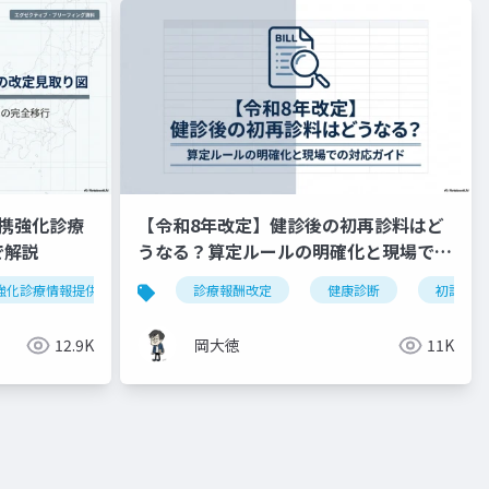
携強化診療
【令和8年改定】健診後の初再診料はど
で解説
うなる？算定ルールの明確化と現場での
対応ガイド
強化診療情報提供料
令和8年度
診療報酬改定
外来機能分化
健康診断
かかりつけ
初診料
12.9K
岡大徳
11K