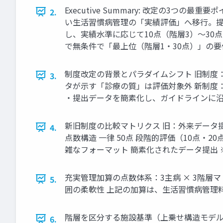
Executive Summary: 改定の3
2.
い生活習慣病管理の「実績評価」へ移行。提
し、実績水準に応じて10点（階層3）～30
で無条件で「最上位（階層1・30点）」の
制度改定の背景とパラダイムシフト 旧制度：外
3.
タが示す「診療の質」は評価対象外 新制度：充
・提出データを簡素化し、ガイドラインに
新旧制度の比較マトリクス 旧：外来データ提
4.
点数構造 一律 50点 段階的評価（10点・
雑なフォーマット 簡素化されたデータ提出 
充実管理加算の点数体系：3主病 × 3階層マトリク
5.
囲の柔軟性 上記の加算は、生活習慣病管理
階層を区分する施設基準（上乗せ構造モデル） Bu
6.