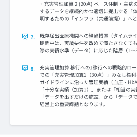
+ 充実管理加算 2 (20点) ベース体制 
するデータを継続的かつ適切に提出する「体
明するための「インフラ（共通前提）」へ
既存届出医療機関への経過措置（タイムライン
7.
期間中は、実績要件を改めて満たさなくても、
際の実績水準（データ）に応じた階層（1～
充実管理加算 移行への1移行への戦略的ロードマ
8.
での「充実管理加算1（30点）」みなし権利の獲得
ガイドラインに沿った管理実績（血圧・HbA1c・
「十分な実績（加算1）」または「相当の実
「データを出すだけの施設」から「データ
経営上の重要課題となります。