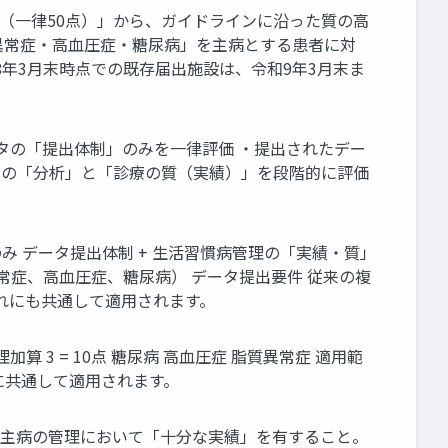
出体制（一律50点）」から、ガイドラインに沿った質の高
質異常症・高血圧症・糖尿病」を主病とする患者に対
8年3月末時点での既存届出施設は、令和9年3月末ま
データの「提出体制」のみを一律評価 ・提出されたデー
出データの「分析」と「診療の質（実績）」を段階的に評価
み データ提出体制 + 生活習慣病管理の「実績・質」
質異常症、高血圧症、糖尿病） データ提出要件 従来の複
ずれにも共通して適用されます。
加算 3 = 10点 糖尿病 高血圧症 脂質異常症 適用範
に共通して適用されます。
ス体制 + 主病の管理において「十分な実績」を有すること。