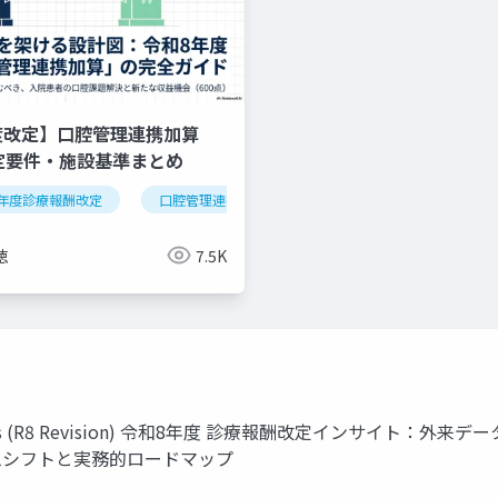
度改定】口腔管理連携加算
算定要件・施設基準まとめ
年度診療報酬改定
逆紹介
外来機能分化
口腔管理連携加算
クリニック経営
医科歯科連携
算定
徳
7.5K
c Guidelines (R8 Revision) 令和8年度 診療報酬改定イ
ムシフトと実務的ロードマップ