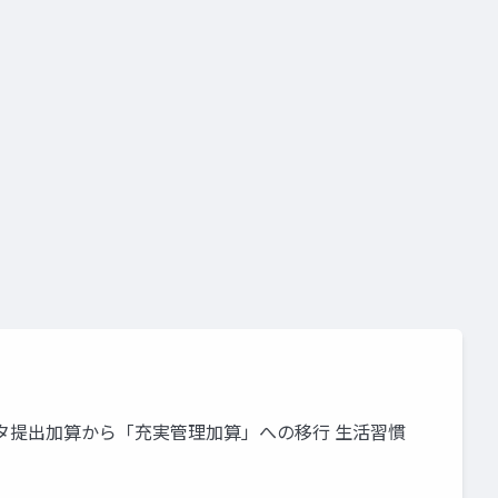
要件
施設基準
ンサイト：外来データ提出加算から「充実管理加算」への移行 生活習慣