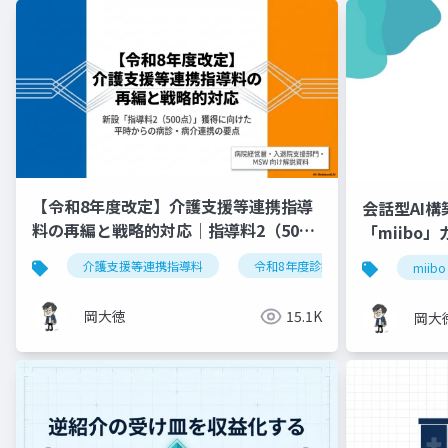
【令和8年度改定】介護支援等連携指導
会話型AI
料の再編と戦略的対応｜指導料2（500
「miibo
点）の要件整理
介護支援等連携指導料
令和8年度診療報酬改定
入
miibo
岡大徳
15.1K
岡大