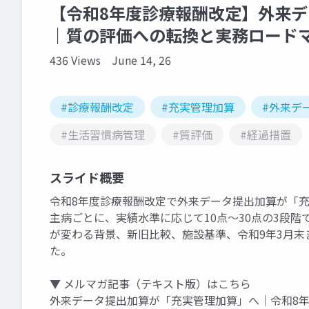
【令和8年度診療報酬改定】外来
｜質の評価への転換と実務ロード
436 Views
June 14, 26
#診療報酬改定
#充実管理加算
#外来デ
#生活習慣病管理
#質評価
#経過措置
スライド概要
令和8年度診療報酬改定で外来データ提出加算が「
主病ごとに、実績水準に応じて10点〜30点の3段
が変わる背景、新旧比較、施設基準、令和9年3月
た。
▼ メルマガ記事（テキスト版）はこちら
外来データ提出加算が「充実管理加算」へ｜令和8