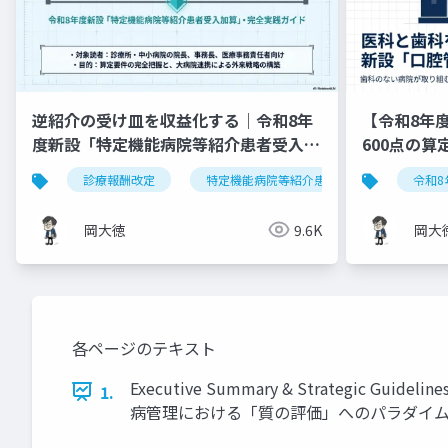
逆紹介の受け皿を収益化する｜令和8年
【令和8年
度新設「特定機能病院等紹介患者受入加
600点の
算」完全実践ガイド
診療報酬改定
特定機能病院等紹介患者受入加算
令和8
岡大徳
9.6K
岡大
各ページのテキスト
Executive Summary & Strategi
1.
病管理における「質の評価」へのパラダイ