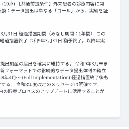
 3 (10点) 【共通前提条件】外来患者の診療内容に関
転換：データ提出は単なる「ゴール」から、実績を証
月31日 経過措置期間（みなし期間：1年間） この
過措置終了 令和9年3月31日 猶予終了。以降は実
データ提出加産の届出を確実に維持する。 令和9年3月末ま
簡素化された新フォーマットでの継続的なデータ提出体制の確立
Full Implementation) 経過措置終了後も
する。 令和8年度改定のメッセージは明確です。
内の診療プロセスのアップデートに活用することが