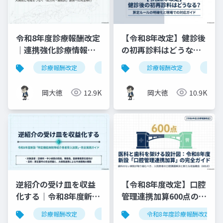
令和8年度診療報酬改定
【令和8年改定】健診後
｜連携強化診療情報提
の初再診料はどうな
供料の見直しを図解で
る？算定ルールの明確
診療報酬改定
連携強化診療情報提供料
診療報酬改定
令和8年度
健康
解説
化と現場での対応ガイ
ド
岡大徳
12.9K
岡大徳
10.9K
逆紹介の受け皿を収益
【令和8年度改定】口腔
化する｜令和8年度新設
管理連携加算600点の算
「特定機能病院等紹介
定要件・施設基準まと
診療報酬改定
特定機能病院等紹介患者受入加算
令和8年度診療報酬改定
患者受入加算」完全実
め