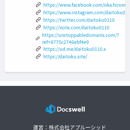
https://www.facebook.com/oka.hironori
https://www.instagram.com/daitoku011
https://twitter.com/daitoku0110
https://note.com/daitoku0110
https://unstoppabledomains.com/?
ref=8775c2746ebf4e9
https://ud.me/daitoku0110.x
https://daitoku.site/
運営：株式会社アプルーシッド