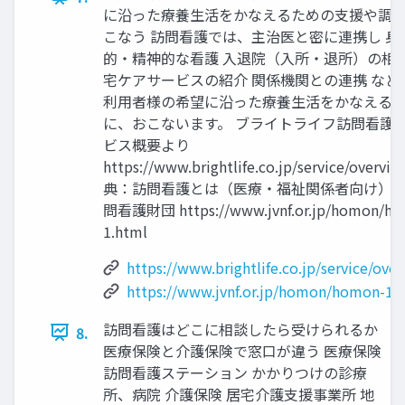
に沿った療養生活をかなえるための支援や調
こなう 訪問看護では、主治医と密に連携し 身
的・精神的な看護 入退院（入所・退所）の相談
宅ケアサービスの紹介 関係機関との連携 など
利用者様の希望に沿った療養生活をかなえる
に、おこないます。 ブライトライフ訪問看護 
ビス概要より
https://www.brightlife.co.jp/service/overvi
典：訪問看護とは（医療・福祉関係者向け） 
問看護財団 https://www.jvnf.or.jp/homon/ho
1.html
https://www.brightlife.co.jp/service/ove
https://www.jvnf.or.jp/homon/homon-1.
訪問看護はどこに相談したら受けられるか
8.
医療保険と介護保険で窓口が違う 医療保険
訪問看護ステーション かかりつけの診療
所、病院 介護保険 居宅介護支援事業所 地