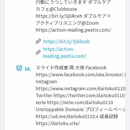
行動にうつしていきます ダブルケア
カフェ@Clubhouse
https://bit.ly/3j6Rceh ダブルケア×
アクティブリスニング@Zoom
https://action-reading.peatix.com/
https://bit.ly/3j6Rceh
https://action-
reading.peatix.com/
スライド作成者 岡 大徳 Facebook
16.
https://www.facebook.com/oka.hironori.1
Instagram
https://www.instagram.com/daitoku0110/
Twitter https://twitter.com/daitoku0110
note https://note.com/daitoku0110
Unstoppable Domains プロフィールページ
https://ud.me/daitoku0110.x 成長記録
https://daitoku.site/