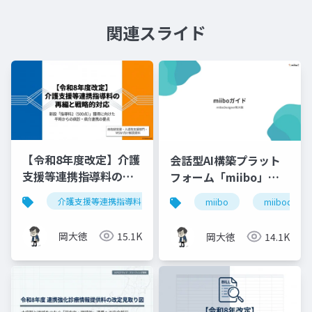
関連スライド
【令和8年度改定】介護
会話型AI構築プラット
支援等連携指導料の再
フォーム「miibo」ガ
編と戦略的対応｜指導
イド
介護支援等連携指導料
令和8年度診療報酬改定
入
miibo
miibodesign
料2（500点）の要件整
理
岡大徳
15.1K
岡大徳
14.1K