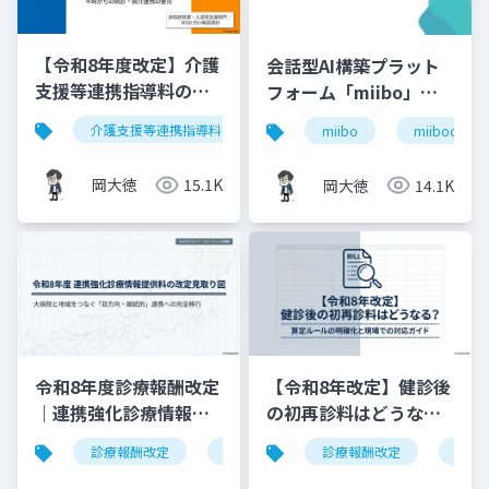
【令和8年度改定】介護
会話型AI構築プラット
支援等連携指導料の再
フォーム「miibo」ガ
編と戦略的対応｜指導
イド
介護支援等連携指導料
令和8年度診療報酬改定
入
miibo
miibodesign
料2（500点）の要件整
理
岡大徳
15.1K
岡大徳
14.1K
令和8年度診療報酬改定
【令和8年改定】健診後
｜連携強化診療情報提
の初再診料はどうな
供料の見直しを図解で
る？算定ルールの明確
診療報酬改定
連携強化診療情報提供料
診療報酬改定
令和8年度
健康
解説
化と現場での対応ガイ