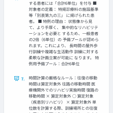
する患者には「合計6単位」を付与 ■
対象者の定義： 特掲診療料の施設基準
等「別表第九の三」 に掲げられた患
者。 ■ 特例の理由： 状態像から見
て、より手厚く、 集中的なリハビリテ
ーションを必要と するため、一般患者
の2倍（6単位）の 予備プールが認めら
れます。これにより、 長時間の屋外歩
行訓練や複雑な生活動作 訓練に対する
柔軟な計画立案が可能に なります。 特
例用予備プール：合計6単位
時間計算の厳格なルール：往復の移動
7.
時間は算定対象外 往路の移動時間 医
療機関外でのリハビリ実施時間 復路の
移動時間 × 算定対象外 ○ 算定対象
（疾患別リハビリ） × 算定対象外 単
位数を計算する際、訓練場所との往復