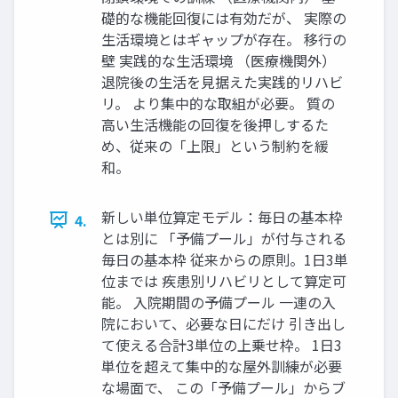
礎的な機能回復には有効だが、 実際の
生活環境とはギャップが存在。 移行の
壁 実践的な生活環境 （医療機関外）
退院後の生活を見据えた実践的リハビ
リ。 より集中的な取組が必要。 質の
高い生活機能の回復を後押しするた
め、従来の「上限」という制約を緩
和。
新しい単位算定モデル：毎日の基本枠
4.
とは別に 「予備プール」が付与される
毎日の基本枠 従来からの原則。1日3単
位までは 疾患別リハビリとして算定可
能。 入院期間の予備プール 一連の入
院において、必要な日にだけ 引き出し
て使える合計3単位の上乗せ枠。 1日3
単位を超えて集中的な屋外訓練が必要
な場面で、 この「予備プール」からブ