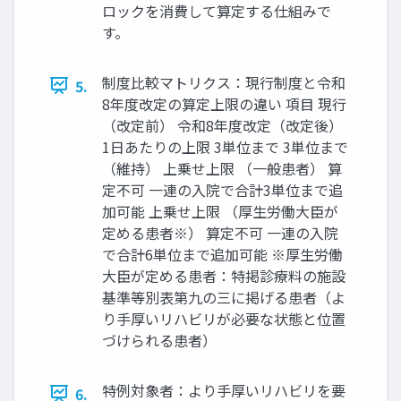
ロックを消費して算定する仕組みで
す。
制度比較マトリクス：現行制度と令和
5.
8年度改定の算定上限の違い 項目 現行
（改定前） 令和8年度改定（改定後）
1日あたりの上限 3単位まで 3単位まで
（維持） 上乗せ上限 （一般患者） 算
定不可 一連の入院で合計3単位まで追
加可能 上乗せ上限 （厚生労働大臣が
定める患者※） 算定不可 一連の入院
で合計6単位まで追加可能 ※厚生労働
大臣が定める患者：特掲診療料の施設
基準等別表第九の三に掲げる患者（よ
り手厚いリハビリが必要な状態と位置
づけられる患者）
特例対象者：より手厚いリハビリを要
6.