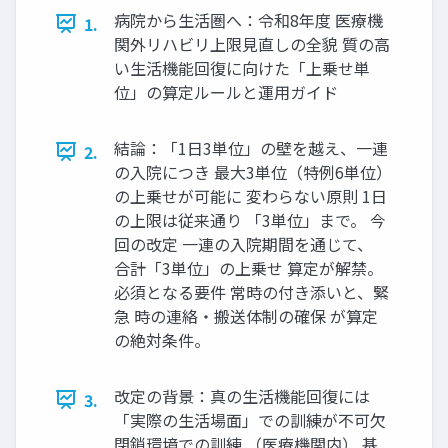
病院から生活圏へ：令和8年度 医療機
1.
関外リハビリ上限見直しの全貌 質の高
い生活機能回復に向けた「上乗せ単
位」の算定ルールと運用ガイド
結論：「1日3単位」の壁を越え、一連
2.
の入院につき 最大3単位（特例6単位）
の上乗せが可能に 変わらない原則 1日
の上限は従来通り 「3単位」まで。 今
回の改定 一連の入院期間を通じて、
合計「3単位」の上乗せ 算定が解禁。
必須となる要件 常時の付き添いと、緊
急 時の連絡・搬送体制の確保 が算定
の絶対条件。
改定の背景：真の生活機能回復には
3.
「実際の生活場面」での訓練が不可欠
閉鎖環境での訓練 （医療機関内） 基