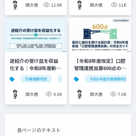
ド
岡大徳
12.9K
岡大徳
11K
逆紹介の受け皿を収益
【令和8年度改定】口腔
化する｜令和8年度新設
管理連携加算600点の算
「特定機能病院等紹介
定要件・施設基準まと
診療報酬改定
特定機能病院等紹介患者受入加算
令和8年度診療報酬改定
患者受入加算」完全実
め
践ガイド
岡大徳
9.5K
岡大徳
7.5K
各ページのテキスト