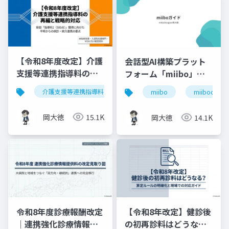
【令和8年度改定】介護
会話型AI構築プラット
支援等連携指導料の再
フォーム「miibo」ガ
編と戦略的対応｜指導
イド
介護支援等連携指導料
令和8年度診療報酬改定
入
miibo
miibodesign
料2（500点）の要件整
理
岡大徳
15.1K
岡大徳
14.1K
令和8年度診療報酬改定
【令和8年改定】健診後
｜連携強化診療情報提
の初再診料はどうな