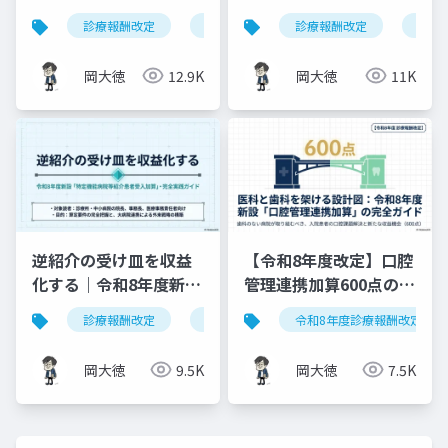
供料の見直しを図解で
る？算定ルールの明確
診療報酬改定
連携強化診療情報提供料
診療報酬改定
令和8年度
健康
解説
化と現場での対応ガイ
ド
岡大徳
12.9K
岡大徳
11K
逆紹介の受け皿を収益
【令和8年度改定】口腔
化する｜令和8年度新設
管理連携加算600点の算
「特定機能病院等紹介
定要件・施設基準まと
診療報酬改定
特定機能病院等紹介患者受入加算
令和8年度診療報酬改定
患者受入加算」完全実
め
践ガイド
岡大徳
9.5K
岡大徳
7.5K