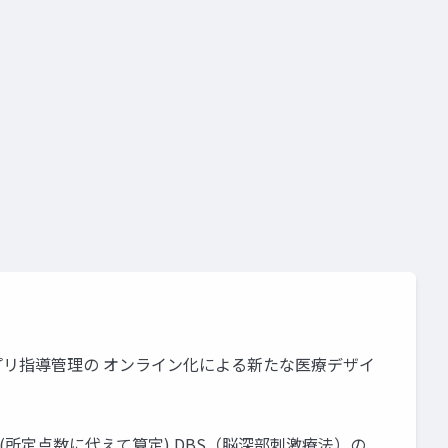
要件
施設基準
プリ指導管理の オンライン化による新たな医療デザイ
(所定点数に代えて算定) DBS（脳深部刺激療法）の