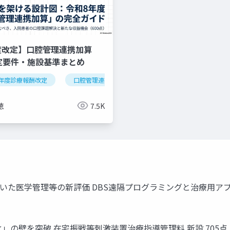
度改定】口腔管理連携加算
算定要件・施設基準まとめ
年度診療報酬改定
逆紹介
外来機能分化
口腔管理連携加算
クリニック経営
医科歯科連携
算定
徳
7.5K
用いた医学管理等の新評価 DBS遠隔プログラミングと治療用ア
の壁を突破 在宅振戦等刺激装置治療指導管理料 新設 705点 