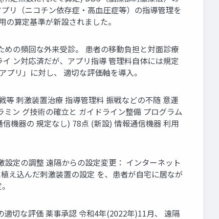
療用アプリ（ニコチン依存症・高血圧症等）の指導管理を
専用の算定基準が新設されました。
のための頻回な外来受診。 患者の移動負担と対面診療
ライ ン対応済だが、アプリ指導 管理料自体には規定
用アプリ」に対し、 適切な評価軸を導入。
戦等 刺激装置治療 指導管理料 振戦などの不随 意運
ログラミン グ技術の確立と ガイドライン整備 プログラム
機器の 規定なし) 78点 (新設) 情報通信機器 利用
激設定の調整 遠隔からの設定変更： インターネット
内に植え込んだ刺激装置の設定 を、患者が自宅に居なが
定。
な評価 薬事承認 令和4年(2022年)11月、 遠隔