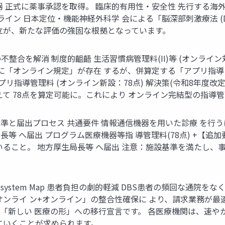
 正式に薬事承認を取得。 臨床的有用性・安全性 先行する海
ライン 日本定位・機能神経外科学 会による「脳深部刺激療法 (
立が、新たな評価の強固な根拠となっています。
合を解消 制度的齟齬 生活習慣病管理料(II)等 (オンライン対応
既に「オンライン規定」が存在 するが、併算定する「アプリ指導
 アプリ指導管理料 (オンライン新設：78点) 解決策(令和8年度
て 78点を算定可能に。これにより オンライン完結型の指導管
準と届出プロセス 共通要件 情報通信機器を用いた診療 を行う
生局長等 へ届出 プログラム医療機器等指 導管理料(78点) +【
いること。 地方厚生局長等 へ届出 注意：施設基準を満たし
ystem Map 患者負担の劇的軽減 DBS患者の頻回な通院をなく
ンライ ン+オンライン」の整合性確保に より、請求業務が最適
た「新しい 医療の形」への移行宣言です。 各医療機関は、速や
ていくことが求められます。