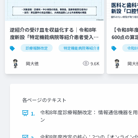
逆紹介の受け皿を収益化する｜令和8年
【令和8年
度新設「特定機能病院等紹介患者受入加
600点の
算」完全実践ガイド
診療報酬改定
特定機能病院等紹介患者受入加算
令和8
岡大徳
9.6K
岡大
各ページのテキスト
令和8年度診療報酬改定： 情報通信機器を
1.
ン
令和8年度改定の核心：2つの「オンライン化」
2.