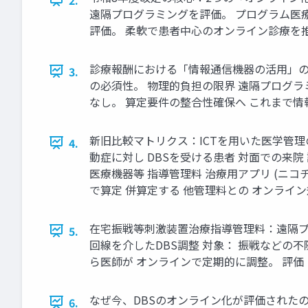
遠隔プログラミングを評価。 プログラム医療
評価。 柔軟で患者中心のオンライン診療を
診療報酬における「情報通信機器の活用」の空
3.
の必須性。 物理的負担の限界 遠隔プログラ
なし。 算定要件の整合性確保へ これまで情
新旧比較マトリクス：ICTを用いた医学管理の
4.
動症に対し DBSを受ける患者 対面での来院 
医療機器等 指導管理料 治療用アプリ (ニコチン
で算定 併算定する 他管理料との オンライン
在宅振戦等刺激装置治療指導管理料：遠隔プ
5.
回線を介したDBS調整 対象： 振戦などの不
ら医師が オンラインで定期的に調整。 評価：
なぜ今、DBSのオンライン化が評価されたのか
6.