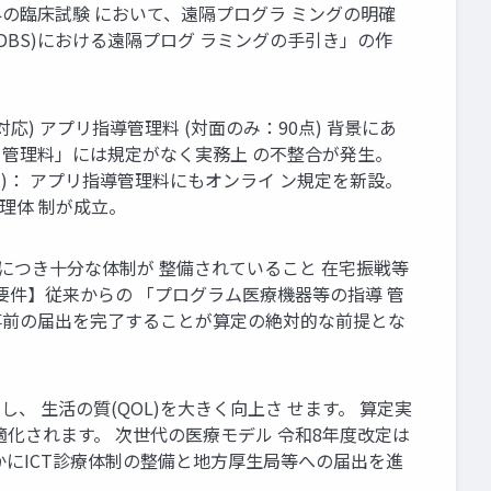
外の臨床試験 において、遠隔プログラ ミングの明確
DBS)における遠隔プログ ラミングの手引き」の作
) アプリ指導管理料 (対面のみ：90点) 背景にあ
 管理料」には規定がなく実務上 の不整合が発生。
改定)： アプリ指導管理料にもオンライ ン規定を新設。
理体 制が成立。
につき十分な体制が 整備されていること 在宅振戦等
追加要件】従来からの 「プログラム医療機器等の指導 管
、事前の届出を完了することが算定の絶対的な前提とな
し、 生活の質(QOL)を大きく向上さ せます。 算定実
化されます。 次世代の医療モデル 令和8年度改定は
かにICT診療体制の整備と地方厚生局等への届出を進