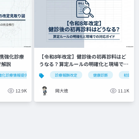
携強化診療
【令和8年改定】健診後の初再診料はど
で解説
うなる？算定ルールの明確化と現場での
対応ガイド
強化診療情報提供料
令和8年度
診療報酬改定
外来機能分化
健康診断
かかりつけ
初診料
12.9K
岡大徳
11.1K