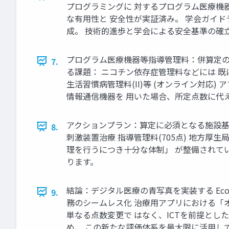
プログラミングに 対するプログラム医療機器
な有用性と 安全性が実証済み。 学会ガイド
成。 技術的進歩と学会による安全基準の確
プログラム医療機器等指導管理料：併算定の不整
7.
る課題： ニコチン依存症管理料などには 
生活習慣病管理料(II)等 (オンライン対応)
情報通信機器を 用いた場合、所定点数に代え
アクションプラン：算定に必須となる施設基
8.
刺激装置治療 指導管理料(705点) 地方厚
理を行うにつき十分な体制」 が整備されて
ります。
結論：デジタル医療の青写真を実装する Ecos
9.
務のシームレス化 治療用アプリにおける「オ
単なる点数変更で はなく、ICTを前提とし
め、 この新たな評価体系を最大限に活用し