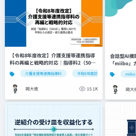
【令和8年度改定】介護支援等連携指導
会話型AI
料の再編と戦略的対応｜指導料2（500
「miibo
点）の要件整理
介護支援等連携指導料
令和8年度診療報酬改定
入
miibo
岡大徳
15.1K
岡大