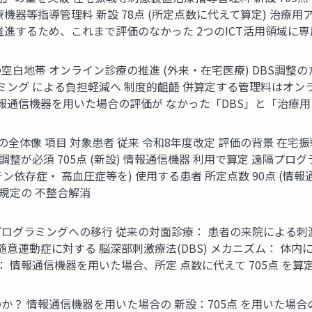
機器等指導管理料 新設 78点 (所定点数に代えて算定) 治
推進するため、これまで評価のなかった 2つのICT活用領域に
白地帯 オンライン診療の推進 (外来・在宅医療) DBS調整
ミング による負担軽減へ 制度的齟齬 併算定する管理料はオン
報通信機器を用いた場合の評価が なかった「DBS」と「治療
全体像 項目 対象患者 従来 令和8年度改定 評価の背景 在宅振
調整が必須 705点 (新設) 情報通信機器 利用で算定 遠隔プ
依存症・ 高血圧症等を) 使用する患者 所定点数 90点 (情報通信
規定の 不整合解消
ログラミングへの移行 従来の対面診療： 患者の来院による刺
随意運動症に対する 脳深部刺激療法(DBS) メカニズム： 体
 情報通信機器を用いた場合、所定 点数に代えて 705点 を算
？ 情報通信機器を用いた場合の 新設：705点 を用いた場合の適切