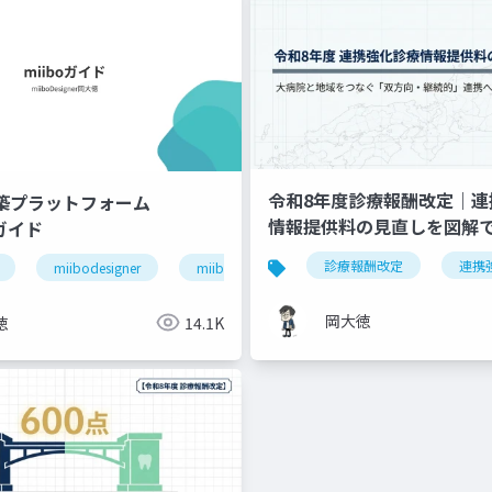
令和8年度診療報酬改定｜連
構築プラットフォーム
情報提供料の見直しを図解
」ガイド
退院支援
ケアマネジャー連携
医療介護連携
診療報酬改定
連携
miibodesigner
miiboガイド
miiboマニュアル
岡大徳
徳
14.1K