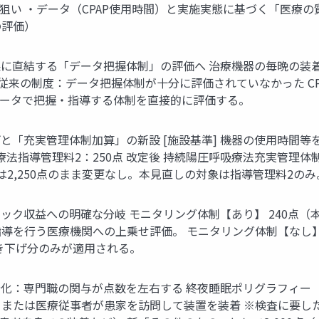
策の狙い ・データ（CPAP使用時間）と実施実態に基づく「医療
の評価）
に直結する「データ把握体制」の評価へ 治療機器の毎晩の装着
 従来の制度：データ把握体制が十分に評価されていなかった C
データで把握・指導する体制を直接的に評価する。
げと「充実管理体制加算」の新設 [施設基準] 機器の使用時間
法指導管理料2：250点 改定後 持続陽圧呼吸療法充実管理体制加
は2,250点のまま変更なし。本見直しの対象は指導管理料2のみ
収益への明確な分岐 モニタリング体制【あり】 240点（本体）+
行う医療機関への上乗せ評価。 モニタリング体制【なし】 240
き下げ分のみが適用される。
化：専門職の関与が点数を左右する 終夜睡眠ポリグラフィー（旧
、または医療従事者が患家を訪問して装置を装着 ※検査に要した