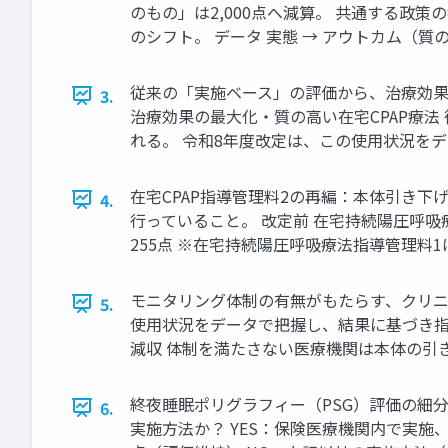
のもの」は2,000点へ減算。 共通する政
のシフト。 データ 実態 → アウトカム（質
従来の「実施ベース」の評価から、治療効果
3.
治療効果の最大化・質の高い在宅CPAP療法
れる。 令和8年度改定は、この使用状況を
在宅CPAP指導管理料2の再編：本体引き下
4.
行っていること。 改定前 在宅持続陽圧呼吸療
255点 ※在宅持続陽圧呼吸療法指導管理料1
モニタリング体制の有無がもたらす、クリニック
5.
使用状況をデータで把握し、結果に基づき指導を
減収 体制を満たさない医療機関は本体の引
終夜睡眠ポリグラフィー（PSG）評価の細分
6.
実施方法か？ YES：保険医療機関内で実施