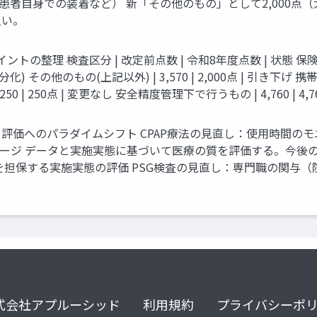
患者自身での装着など） 新「その他のもの」として2,000点
狙い。
トの整理 検査区分 | 改定前点数 | 令和8年度点数 | 状態 保
件細分化) その他のもの(上記以外) | 3,570 | 2,000点 | 引き下げ 
 250点 | 変更なし 安全精度管理下で行うもの | 4,760 | 4,7
評価へのパラダイムシフト CPAP療法の見直し：使用時間の
セージ データと実施実態に基づいて医療の質を評価する。今後の
を担保する実施実態の評価 PSG検査の見直し：専門職の関与（
式会社アプルーシッド
利用規約
プライバシーポ