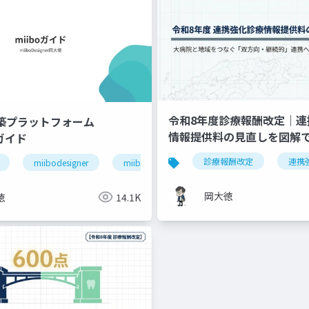
令和8年度診療報酬改定｜連
構築プラットフォーム
情報提供料の見直しを図解
」ガイド
退院支援
ケアマネジャー連携
医療介護連携
診療報酬改定
連携
miibodesigner
miiboガイド
miiboマニュアル
岡大徳
徳
14.1K