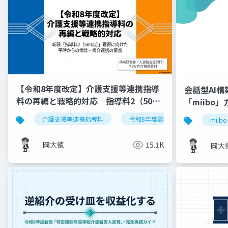
【令和8年度改定】介護支援等連携指導
会話型AI
料の再編と戦略的対応｜指導料2（500
「miibo
点）の要件整理
介護支援等連携指導料
令和8年度診療報酬改定
入
miibo
岡大徳
15.1K
岡大