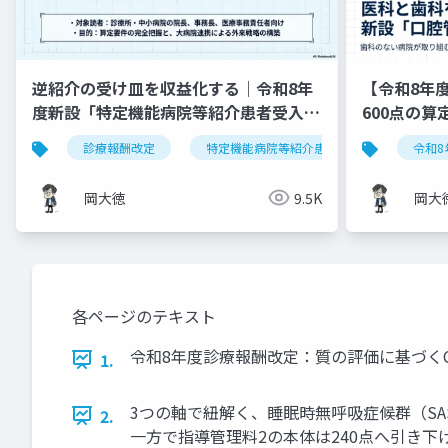
逆紹介の受け皿を収益化する｜令和8年
【令和8年
度新設「特定機能病院等紹介患者受入加
600点の
算」完全実践ガイド
診療報酬改定
特定機能病院等紹介患者受入加算
令和8
岡大徳
9.5K
岡大
各ページのテキスト
令和8年度診療報酬改定：質の評価に基づくC
1.
3つの軸で紐解く、睡眠時無呼吸症候群（SA
2.
一方で指導管理料2の本体は240点へ引き下げ