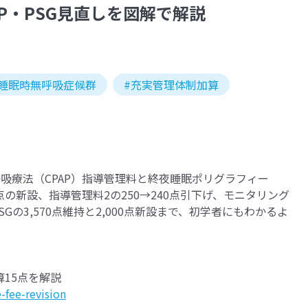
P・PSG見直しを図解で解説
#睡眠時無呼吸症候群
#充実管理体制加算
吸療法（CPAP）指導管理料と終夜睡眠ポリグラフィー
点の新設、指導管理料2の250→240点引下げ、モニタリング
Gの3,570点維持と2,000点新設まで、初学者にもわかるよ
算15点を解説
fee-revision