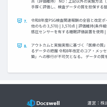
点（評価維持） NO：上記以外の実施方法（
手厚く評価し、検査データの質を担保する
令和8年度PSG検査関連報酬の全容と改定ポイン
7.
他のもの 3,570) | 3,570点 | 評価維持(条
感圧センサーを有する睡眠評価装置を使用 | 250 |
アウトカムと実施実態に基づく「医療の質」
8.
るデータの把握 令和8年改定のコア・メッ
築」への移行が不可欠となる。 データの質
運営：株