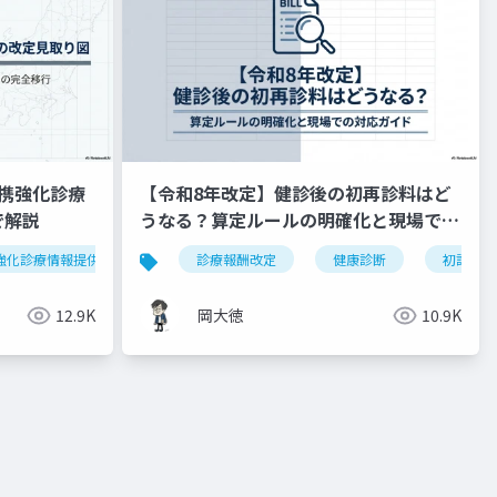
携強化診療
【令和8年改定】健診後の初再診料はど
で解説
うなる？算定ルールの明確化と現場での
対応ガイド
強化診療情報提供料
令和8年度
診療報酬改定
外来機能分化
健康診断
かかりつけ
初診料
12.9K
岡大徳
10.9K