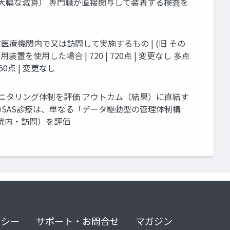
（大幅な減算） 専門職が直接関与して装着する検査を
険医療機関内で又は訪問して実施するもの | (旧 その
携帯用装置を使用した場合 | 720 | 720点 | 変更なし 多点
60点 | 変更なし
モニタリング体制を評価 アウトカム（結果）に直結す
SAS診療は、単なる「データ駆動型の管理体制構
院内・訪問）を評価
リシー
サポート・お問合せ
マガジン