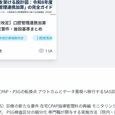
度改定】口腔管理連携加算
算定要件・施設基準まとめ
年度診療報酬改定
逆紹介
外来機能分化
口腔管理連携加算
クリニック経営
医科歯科連携
算定
徳
7.5K
PAP・PSGの転換点 アウトカムとデータ重視へ移行するSA
S）診療の新たな要件 在宅CPAP指導管理料の再編 モニタリ
。 PSG検査区分の細分化 専門職が関与する実施方法（院内・訪