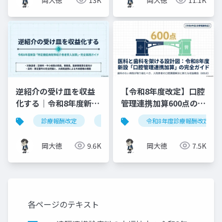
逆紹介の受け皿を収益
【令和8年度改定】口腔
化する｜令和8年度新設
管理連携加算600点の算
「特定機能病院等紹介
定要件・施設基準まと
診療報酬改定
特定機能病院等紹介患者受入加算
令和8年度診療報酬改定
患者受入加算」完全実
め
践ガイド
岡大徳
9.6K
岡大徳
7.5K
各ページのテキスト