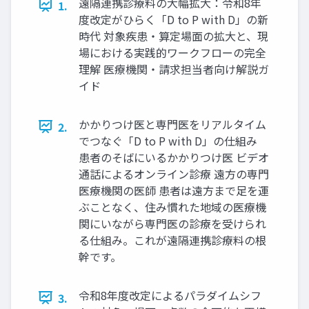
遠隔連携診療料の大幅拡大：令和8年
1.
度改定がひらく「D to P with D」の新
時代 対象疾患・算定場面の拡大と、現
場における実践的ワークフローの完全
理解 医療機関・請求担当者向け解説ガ
イド
かかりつけ医と専門医をリアルタイム
2.
でつなぐ「D to P with D」の仕組み
患者のそばにいるかかりつけ医 ビデオ
通話によるオンライン診療 遠方の専門
医療機関の医師 患者は遠方まで足を運
ぶことなく、住み慣れた地域の医療機
関にいながら専門医の診療を受けられ
る仕組み。これが遠隔連携診療料の根
幹です。
令和8年度改定によるパラダイムシフ
3.