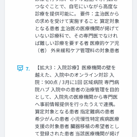
つなぐことで、自宅にいながら高度な
診療を提供可能に。 要件：主治医から
の求めを受けて実施すること 算定対象
となる患者 主治医の医療機関が掲げて
いない診療科で、その専門医でなけれ
ば難しい診療を要する者 医療的ケア児
（者） 外来緩和ケア管理料の対象患者
【拡大3：入院診療】医療機関の壁を
7.
越えた、入院中のオンライン対診 入
院：900点 / 3月に1回 区域病院 専門病
院ハブ 入院中の患者の治療管理を目的
として、入院先の医療機関から専門医
へ事前情報提供を行ったうえで連携。
算定対象となる患者 指定難病の患者
希少がんの患者 小児慢性特定疾病医療
支援の対象患者 臓器移植の希望者とし
て登録された患者 当該医療機関が掲げ