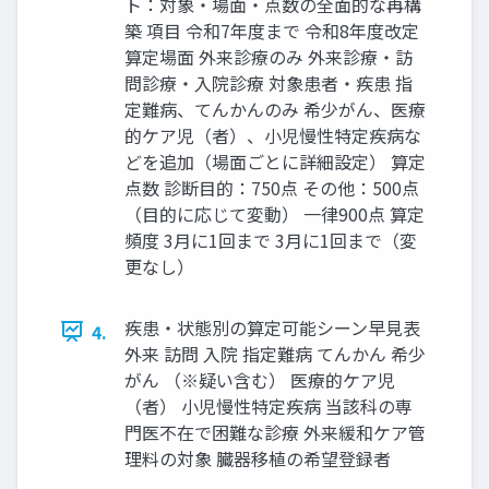
ト：対象・場面・点数の全面的な再構
築 項目 令和7年度まで 令和8年度改定
算定場面 外来診療のみ 外来診療・訪
問診療・入院診療 対象患者・疾患 指
定難病、てんかんのみ 希少がん、医療
的ケア児（者）、小児慢性特定疾病な
どを追加（場面ごとに詳細設定） 算定
点数 診断目的：750点 その他：500点
（目的に応じて変動） 一律900点 算定
頻度 3月に1回まで 3月に1回まで（変
更なし）
疾患・状態別の算定可能シーン早見表
4.
外来 訪問 入院 指定難病 てんかん 希少
がん （※疑い含む） 医療的ケア児
（者） 小児慢性特定疾病 当該科の専
門医不在で困難な診療 外来緩和ケア管
理料の対象 臓器移植の希望登録者