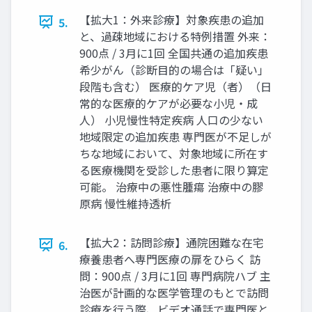
【拡大1：外来診療】対象疾患の追加
5.
と、過疎地域における特例措置 外来：
900点 / 3月に1回 全国共通の追加疾患
希少がん（診断目的の場合は「疑い」
段階も含む） 医療的ケア児（者）（日
常的な医療的ケアが必要な小児・成
人） 小児慢性特定疾病 人口の少ない
地域限定の追加疾患 専門医が不足しが
ちな地域において、対象地域に所在す
る医療機関を受診した患者に限り算定
可能。 治療中の悪性腫瘍 治療中の膠
原病 慢性維持透析
【拡大2：訪問診療】通院困難な在宅
6.
療養患者へ専門医療の扉をひらく 訪
問：900点 / 3月に1回 専門病院ハブ 主
治医が計画的な医学管理のもとで訪問
診療を行う際、ビデオ通話で専門医と