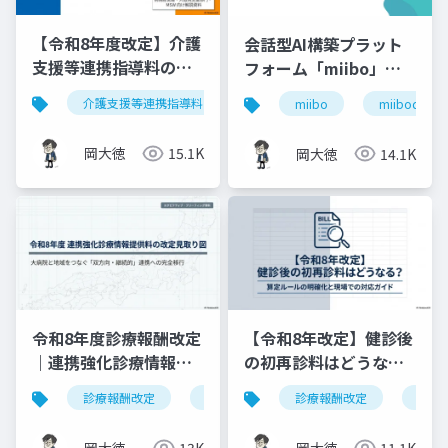
【令和8年度改定】介護
会話型AI構築プラット
支援等連携指導料の再
フォーム「miibo」ガ
編と戦略的対応｜指導
イド
介護支援等連携指導料
令和8年度診療報酬改定
入
miibo
miibodesign
料2（500点）の要件整
理
岡大徳
15.1K
岡大徳
14.1K
令和8年度診療報酬改定
【令和8年改定】健診後
｜連携強化診療情報提
の初再診料はどうな
供料の見直しを図解で
る？算定ルールの明確
診療報酬改定
連携強化診療情報提供料
診療報酬改定
令和8年度
健康
解説
化と現場での対応ガイ
ド
岡大徳
13K
岡大徳
11.1K