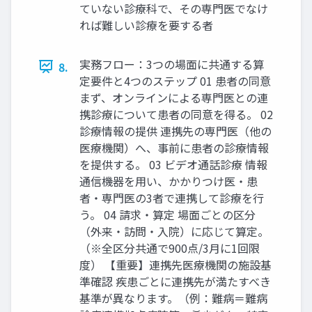
ていない診療科で、その専門医でなけ
れば難しい診療を要する者
実務フロー：3つの場面に共通する算
8.
定要件と4つのステップ 01 患者の同意
まず、オンラインによる専門医との連
携診療について患者の同意を得る。 02
診療情報の提供 連携先の専門医（他の
医療機関）へ、事前に患者の診療情報
を提供する。 03 ビデオ通話診療 情報
通信機器を用い、かかりつけ医・患
者・専門医の3者で連携して診療を行
う。 04 請求・算定 場面ごとの区分
（外来・訪問・入院）に応じて算定。
（※全区分共通で900点/3月に1回限
度） 【重要】連携先医療機関の施設基
準確認 疾患ごとに連携先が満たすべき
基準が異なります。（例：難病＝難病