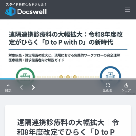
Ope
遠隔連携診療料の大幅拡大｜令
和8年度改定でひらく「D to P