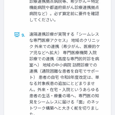
診療連携拠点病院等、希少がん＝特定
機能病院や都道府県がん診療連携拠点
病院など）。必ず算定前に要件を確認
してください。
遠隔連携診療が実現する「シームレス
9.
な専門医療アクセス」 地域のクリニッ
ク 外来での連携（希少がん、医療的ケ
ア児などへ拡大） 専門医療機関 入院
診療での連携（高度な専門的対診を病
室へ） 地域の中小病院 訪問診療での
連携（通院困難な患者を自宅でサポー
ト） 患者の自宅 令和8年度改定は、単
なる対象疾患の追加にとどまりませ
ん。外来・在宅・入院というあらゆる
患者の生活・療養の場へ、専門医の知
見をシームレスに届ける「面」のネッ
トワーク構築へと大きく舵を切りまし
た。