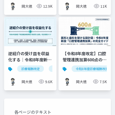
ド
岡大徳
12.9K
岡大徳
11K
逆紹介の受け皿を収益
【令和8年度改定】口腔
化する｜令和8年度新設
管理連携加算600点の算
「特定機能病院等紹介
定要件・施設基準まと
診療報酬改定
特定機能病院等紹介患者受入加算
令和8年度診療報酬改定
患者受入加算」完全実
め
践ガイド
岡大徳
9.6K
岡大徳
7.5K
各ページのテキスト