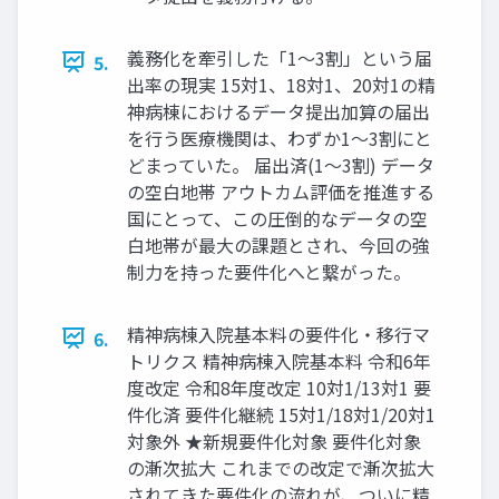
義務化を牽引した「1〜3割」という届
5.
出率の現実 15対1、18対1、20対1の精
神病棟におけるデータ提出加算の届出
を行う医療機関は、わずか1〜3割にと
どまっていた。 届出済(1〜3割) データ
の空白地帯 アウトカム評価を推進する
国にとって、この圧倒的なデータの空
白地帯が最大の課題とされ、今回の強
制力を持った要件化へと繋がった。
精神病棟入院基本料の要件化・移行マ
6.
トリクス 精神病棟入院基本料 令和6年
度改定 令和8年度改定 10対1/13対1 要
件化済 要件化継続 15対1/18対1/20対1
対象外 ★新規要件化対象 要件化対象
の漸次拡大 これまでの改定で漸次拡大
されてきた要件化の流れが、ついに精