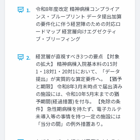
令和8年度改定 精神病棟コンプライア
1.
ンス・ブループリント データ提出加算
の要件化に伴う経営陣のための対応ロ
ードマップ 経営層向けエグゼクティ
ブ・ブリーフィング
経営層が直視すべき3つの要点 【対象
2.
の拡大】 精神病棟入院基本料の15対
1・18対1・20対1において、「データ
提出」が実質的な算定要件へ。 【猶予
と期限】 令和8年3月末時点で届出済み
の施設には、令和10年5月末までの猶
予期間(経過措置)を付与。 【免除の条
件】 急性期病棟を持たず、電子カルテ
未導入等の事情を持つ一定の施設には
「当分の間」の例外措置あり。