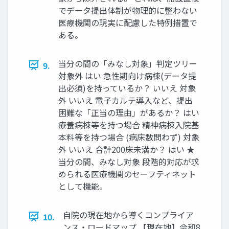
でデータ提出体制が物理的に整わない
医療機関の現実に配慮した特例措置で
ある。
当分の間の「みなし対象」判定ツリー
9.
対象外 はい 急性期向け病棟(データ提
出必須)を持っているか？ いいえ 対象
外 いいえ 電子カルテ導入など、提出
困難な「正当の理由」があるか？ はい
療養病棟等を持つ場合 精神病棟入院基
本料等を持つ場合 (病床数問わず) 対象
外 いいえ 合計200床未満か？ はい ★
当分の間、みなし対象 段階的対応が求
められる医療機関のセーフティネット
として機能。
自院の現在地から導くコンプライア
10.
ンス・ロードマップ 【現在地】令和8