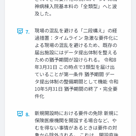
神病棟入院基本料の「全類型」へと波
及した。
現場の混乱を避ける「二段構え」の経
7.
過措置：タイムライン 急激な要件化に
よる現場の混乱を避けるため、既存の
届出施設にはデータ提出体制を整える
ための猶予期間が設けられる。 令和8
年3月31日 この時点で3類型を届け出
ていることが第一条件 猶予期間 デー
タ提出体制の整備期間として機能 令和
10年5月31日 猶予期間の終了・完全要
件化
新規開設時における要件の免除 新規に
8.
保険医療機関を開設する場合など、や
むを得ない事情があるときは要件の対
象から除外される。 これは、開設直後