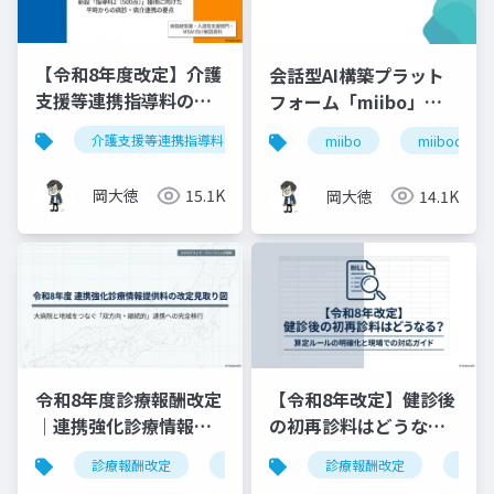
【令和8年度改定】介護
会話型AI構築プラット
支援等連携指導料の再
フォーム「miibo」ガ
編と戦略的対応｜指導
イド
介護支援等連携指導料
令和8年度診療報酬改定
入
miibo
miibodesign
料2（500点）の要件整
理
岡大徳
15.1K
岡大徳
14.1K
令和8年度診療報酬改定
【令和8年改定】健診後
｜連携強化診療情報提
の初再診料はどうな
供料の見直しを図解で
る？算定ルールの明確
診療報酬改定
連携強化診療情報提供料
診療報酬改定
令和8年度
健康
解説
化と現場での対応ガイ