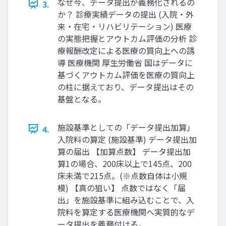
なぜ今、データ提出が義務化されるの
3.
か？ 診療実績データの提出 (入院・外
来・在宅・リハビリテーション) 医療
の実態把握とアウトカム評価の分析 診
療報酬改定による医療の質向上への誘
導 医療機関 厚生労働省 国はデータに
基づくアウトカム評価を医療の質向上
の柱に据えており、データ提出はその
基盤となる。
施設基準としての「データ提出加算」
4.
入院料の算定 (施設基準) データ提出加
算の届出 【加算点数】 データ提出加
算1の場合、200床以上で145点、200
床未満で215点。(※点数自体は小規
模) 【真の狙い】 点数ではなく「届
出」を施設基準に組み込むことで、入
院料を算定する医療機関へ実質的なデ
ータ提出を義務付ける。