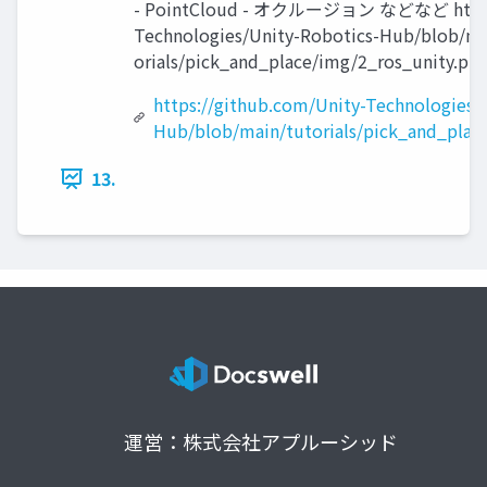
- PointCloud - オクルージョン などなど https:/
Technologies/Unity-Robotics-Hub/blob/ma
orials/pick_and_place/img/2_ros_unity.png
https://github.com/Unity-Technologies/
Hub/blob/main/tutorials/pick_and_plac
13.
運営：株式会社アプルーシッド