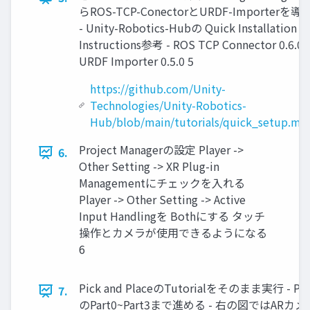
らROS-TCP-ConectorとURDF-Importerを導
- Unity-Robotics-Hubの Quick Installation
Instructions参考 - ROS TCP Connector 0.6.0 -
URDF Importer 0.5.0 5
https://github.com/Unity-
Technologies/Unity-Robotics-
Hub/blob/main/tutorials/quick_setup.md
Project Managerの設定 Player ->
6.
Other Setting -> XR Plug-in
Managementにチェックを入れる
Player -> Other Setting -> Active
Input Handlingを Bothにする タッチ
操作とカメラが使用できるようになる
6
Pick and PlaceのTutorialをそのまま実行 - Pick
7.
のPart0~Part3まで進める - 右の図ではAR