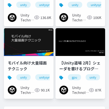
「AWSIM」のご紹介と
いアウトラインを目指
unity
unitysync
unity
unitysync
実装事例
して～
Unity
Unity
136.8K
106K
Technologies
Technologies
Japan
Japan
モバイル向け大量描画
【Unity道場 2月】シェ
テクニック
ーダを書けるプログラ
マになろう
unity
unitysync
gpu
unity
Unity
Unity
90.1K
87K
Technologies
Technologies
Japan
Japan