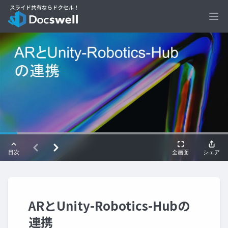
Ope
ARとUnity-Robotics-Hubの
連携