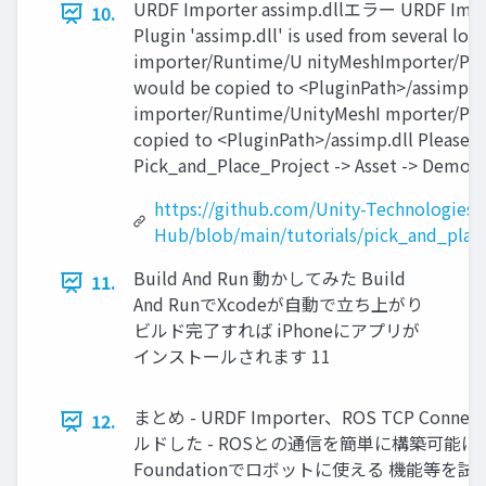
URDF Importer assimp.dllエラー URDF
10.
Plugin 'assimp.dll' is used from several lo
importer/Runtime/U nityMeshImporter/Plug
would be copied to <PluginPath>/assimp.dl
importer/Runtime/UnityMeshI mporter/Plu
copied to <PluginPath>/assimp.dll Pleas
Pick_and_Place_Project -> Asset -> Demo
https://github.com/Unity-Technologies/
Hub/blob/main/tutorials/pick_and_plac
Build And Run 動かしてみた Build
11.
And RunでXcodeが自動で立ち上がり
ビルド完了すれば iPhoneにアプリが
インストールされます 11
まとめ - URDF Importer、ROS TCP Con
12.
ルドした - ROSとの通信を簡単に構築可能に iOS 
Foundationでロボットに使える 機能等を試