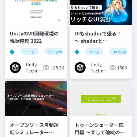
UnityのVR開発環境の
UIもshaderで盛る！
現状整理 2022
〜 shaderと
animationで作るリッ
unity
unitysync
unity
unitysync
チなUI演出
Unity
Unity
188.3K
150K
Technologies
Technologies
Japan
Japan
オープンソース自動運
トゥーンシェーダー応
転シミュレーター
用編 ～楽して破綻のな