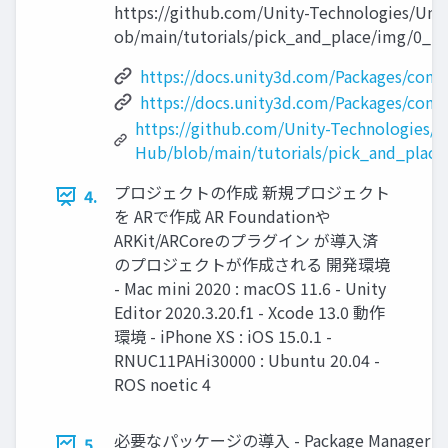
https://github.com/Unity-Technologies/Uni
ob/main/tutorials/pick_and_place/img/
https://docs.unity3d.com/Packages/
com.u
https://docs.unity3d.com/Packages/
com.u
https://github.com/Unity-Technologies/U
Hub/blob/main/tutorials/pick_and_place
プロジェクトの作成 新規プロジェクト
4.
を ARで作成 AR Foundationや
ARKit/ARCoreのプラグイン が導入済
のプロジェクトが作成される 開発環境
- Mac mini 2020 : macOS 11.6 - Unity
Editor 2020.3.20.f1 - Xcode 13.0 動作
環境 - iPhone XS : iOS 15.0.1 -
RNUC11PAHi30000 : Ubuntu 20.04 -
ROS noetic 4
必要なパッケージの導入 - Package Manager 
5.