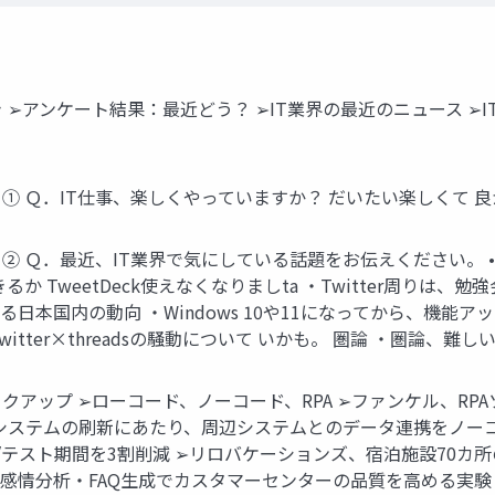
書き ➢アンケート結果：最近どう？ ➢IT業界の最近のニュース 
 Ｑ．IT仕事、楽しくやっていますか？ だいたい楽しくて 良かったで
．最近、IT業界で気にしている話題をお伝えください。 • • • • •
weetDeck使えなくなりましta ・Twitter周りは、勉強会運
対する日本国内の動向 ・Windows 10や11になってから、機
ter×threadsの騒動について いかも。 圏論 ・圏論、難しい
ックアップ ➢ローコード、ノーコード、RPA ➢ファンケル、RPA
理システムの刷新にあたり、周辺システムとのデータ連携をノーコ
、開発/テスト期間を3割削減 ➢リロバケーションズ、宿泊施設70
要約・感情分析・FAQ生成でカスタマーセンターの品質を高める実