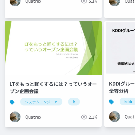
Quatrex
5.3K
Quat
KDDIグル
LTをもっと軽くするには？っていうオー
全容分析
プン企画会議
kddi
システムエンジニア
lt
Quat
Quatrex
2.1K