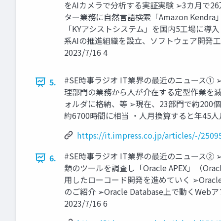
をAIカメラで分析する実証実験 ➢3カ月で26
ター業務に自然言語検索「Amazon Ken
「KYアシストシステム」を国内5工場に導入 ➢S
系AIの推進組織を設立、ソフトウェア開発工
2023/7/16 4
#SE時事ラジオ IT業界の最近のニュース① ➢
5.
理部門の業務から人が介在する定型作業を減らす目
ォルダに格納、等 ➢現在、23部門で約20
約6700時間に相当 ・人月換算すると年45人月
https://it.impress.co.jp/articles/-/2509
#SE時事ラジオ IT業界の最近のニュース② 
6.
類のツールを調査し「Oracle APEX」（Oracle
用したローコード開発を進めていく ➢Oracle APE
のご紹介 ➢Oracle Database上で動く
2023/7/16 6