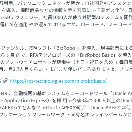
万利用、パナソニック コネクトが明かす自社開発AIアシスタント「
dra」を導入、保険商品などの情報入手を容易に ➢三菱ガス化学
Bテクノロジー、社員1000人が使う対話型AIシステムを開発、Azur
程にAIを適用 やや選んではいますが、ローコード、ノーコード
ファンケル、RPAソフト「BizRobo!」を導入、現場部門による
 的で、RPAテクノロジーズの「BizRobo! Basic」を導
0個のソフトウェアロボットが稼働中（土日・祝日を含め て毎日
、月3.7人月くらい ・まだまだ使いどころありますよ、きっと…！ 2
5
https://rpa-technologies.com/bizrobobasic/
➢NRI、金融機関の基幹システムをローコードツール「Oracle A
 Application Express）を採 用 ➢今後3年で300人以上のOr
Xってどんな？ ➢Oracle APEXの紹介 - Oracle APEXとは何か
Webアプリケーションフレームワーク ・某有名オンラインゲームかとオモ