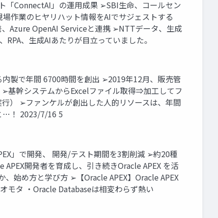
ConnectAI」の運用成果 ➢SBI生命、コールセン
、現場作業のヒヤリハット情報をAIでサジェストする
e OpenAI Serviceと連携 ➢NTTデータ、生成
、RPA、生成AIあたりが目立っていました。
内製で年間 6700時間を創出 ➢2019年12月、販売管
入 ➢基幹システムからExcelファイル取得⇒加工してフ
実行） ➢ファンケルが創出した人的リソースは、年間
023/7/16 5
PEX」で開発、 開発/テスト期間を3割削減 ➢約20種
acle APEX開発者を育成し、引き続きOracle APEX を活
、始め方と学び方 ➢【Oracle APEX】Oracle APEX
タ ・Oracle Databaseは相変わらず熱い