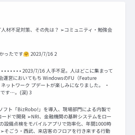
➢IT人材不足対策、その先は？ ➢コミュニティ・勉強会
す🤗 2023/7/16 2
 • • • 2023/7/16 人手不足。人はどこに集まって
営においてもち WindowsのFU（Feature
能アッ ネットワーク プデートが楽しみになりました。 ・
です…。(涙) 3
ソフト「BizRobo!」を導入、現場部門による内製で
ードで開発 ➢NRI、金融機関の基幹システムをロー
カ所の設備点検をモバイルアプリで効率化、年間1000時
験 ➢そごう・西武、来店客のフロアを行き来する行動