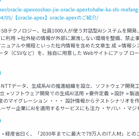
7
eer/oracle-apexnoshao-jie-oracle-apextohahe-ka-shi-mefang
/05/【oracle-apex】oracle-apexのご紹介/
クノロジー、社員1000人が使う対話型AIシステムを開発、Azure Ope
に利用 ➢社外秘の情報が外部に漏洩しない環境を整備、禁止事
マニュアルや規程といった社内情報を含めた文章生 成 ➢情報シ
ータ（CSVなど）を、独自に用意した Webサイトにアップ ロ
3
 ➢NTTデータ、生成系AIの推進組織を設立、ソフトウェア開発工
LAB」を 設立 ➢ソフトウェア開発での生成AI活用 ➢要件定義 ➢設計
産のマイグレーション ・・・ 設計情報からテストシナリオを作
ー企業にAIを適用するサービスにも注力 ・ヤバい ・マジもん 20
9
？ • 経産省曰く、「2030年までに最大で79万人のIT人材」と