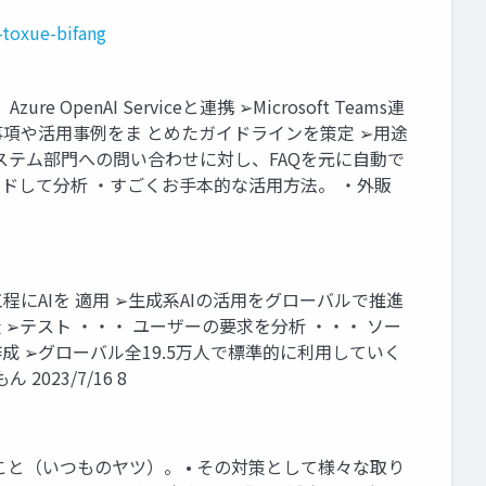
-toxue-bifang
nAI Serviceと連携 ➢Microsoft Teams連
項や活用事例をま とめたガイドラインを策定 ➢用途
ステム部門への問い合わせに対し、FAQを元に自動で
ードして分析 ・すごくお手本的な活用方法。 ・外販
程にAIを 適用 ➢生成系AIの活用をグローバルで推進
 ➢製造 ➢テスト ・・・ ユーザーの要求を分析 ・・・ ソー
成 ➢グローバル全19.5万人で標準的に利用していく
23/7/16 8
のこと（いつものヤツ）。 • その対策として様々な取り