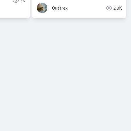
3K
Quatrex
2.3K