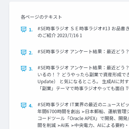
各ページのテキスト
#SE時事ラジオ ＳＥ時事ラジオ#13 お品
1.
のご紹介 2023/7/16 1
#SE時事ラジオ アンケート結果：最近どう？①
2.
#SE時事ラジオ アンケート結果：最近どう？② Ｑ
3.
いるの！？ どうやったら副業で資産形成できるか T
Update） と気になるところ。 生成AIに
「副業」テーマで時事ラジオやっても面白 Twit
#SE時事ラジオ IT業界の最近のニュースピ
4.
年間6700時間を創出 ➢日本郵船、運航管
コードツール「Oracle APEX」で開発
間を削減 ➢AI系 ➢中央電力、AIによる