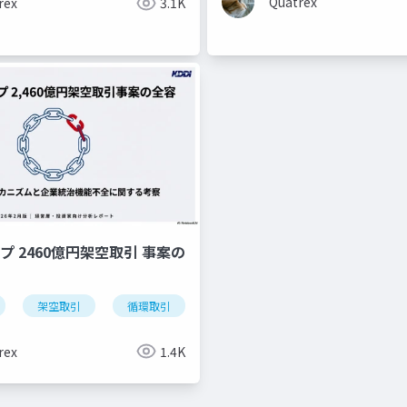
Quatrex
rex
3.1K
ープ 2460億円架空取引 事案の
架空取引
循環取引
rex
1.4K