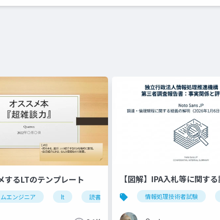
【図解】IPA入札等に関す
メするLTのテンプレート
情報処理技術者試験
テムエンジニア
pt
lt
読書