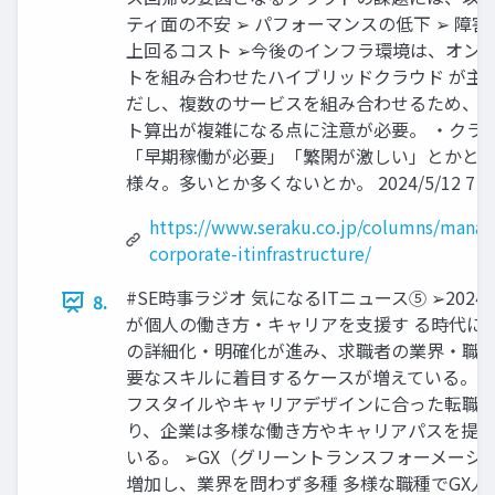
ティ面の不安 ➢ パフォーマンスの低下 ➢ 障害
上回るコスト ➢今後のインフラ環境は、オン
トを組み合わせたハイブリッドクラウド が主
だし、複数のサービスを組み合わせるため、シ
ト算出が複雑になる点に注意が必要。 ・クラ
「早期稼働が必要」「繁閑が激しい」とかとか
様々。多いとか多くないとか。 2024/5/12 7
https://www.seraku.co.jp/columns/manag
corporate-itinfrastructure/
#SE時事ラジオ 気になるITニュース⑤ ➢20
8.
が個人の働き方・キャリアを支援す る時代に 
の詳細化・明確化が進み、求職者の業界・職種
要なスキルに着目するケースが増えている。 
フスタイルやキャリアデザインに合った転職先
り、企業は多様な働き方やキャリアパスを提
いる。 ➢GX（グリーントランスフォーメーシ
増加し、業界を問わず多種 多様な職種でGX人