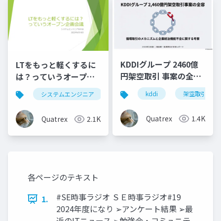
KDDIグループ 2460億
LTをもっと軽くするに
円架空取引 事案の全容
は？っていうオープン
分析
企画会議
kddi
架空取引
システムエンジニア
lt
Quatrex
1.4K
Quatrex
2.1K
各ページのテキスト
#SE時事ラジオ ＳＥ時事ラジオ#19
1.
2024年度になり ➢アンケート結果 ➢最
近のITニュース ➢勉強会・コミュニテ