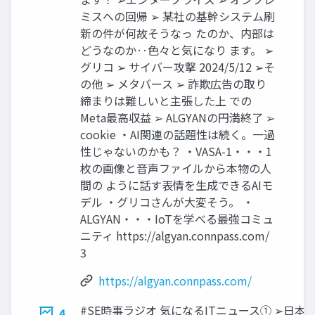
ミスへの回帰 ➢ 某社の基幹システム刷
新の件が何故そうなっ たのか、内部は
どうなのか‥色々と気になり ます。 ➢
グリコ ➢ サイバー攻撃 2024/5/12 ➢そ
の他 ➢ メタバース ➢ 詐欺広告の取り
締まりは難しいと主張した上 での
Meta最高収益 ➢ ALGYANの円満終了 ➢
cookie ・AI関連の話題性は続く。一過
性じゃないのかも？ ・VASA-1・・・1
枚の画像と音声ファイルから本物の人
間の ように話す表情を生成できるAIモ
デル ・グリコさんが大変そう。 ・
ALGYAN・・・IoTを学べる最強コミュ
ニティ https://algyan.connpass.com/
3
https://algyan.connpass.com/
#SE時事ラジオ 気になるITニュース① ➢日本
4.