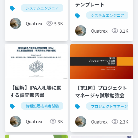
テンプレート
システムエンジニア
生成ai
claude
chatg
システムエンジニア
Quatrex
5.3K
Quatrex
3.1K
【図解】IPA入札等に関
【第1回】プロジェクト
する調査報告書
マネージャ試験勉強会
情報処理技術者試験
ipa
調査報告書
入札
プロジェクトマネージャ
Quatrex
3K
Quatrex
2.3K