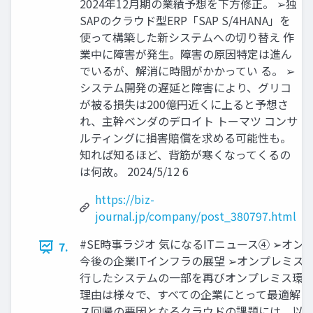
2024年12月期の業績予想を下方修正。 ➢独
SAPのクラウド型ERP「SAP S/4HANA」を
使って構築した新システムへの切り替え 作
業中に障害が発生。障害の原因特定は進ん
でいるが、解消に時間がかかってい る。 ➢
システム開発の遅延と障害により、グリコ
が被る損失は200億円近くに上ると予想さ
れ、主幹ベンダのデロイト トーマツ コンサ
ルティングに損害賠償を求める可能性も。
知れば知るほど、背筋が寒くなってくるの
は何故。 2024/5/12 6
https://biz-
journal.jp/company/post_380797.html
#SE時事ラジオ 気になるITニュース④ ➢オ
7.
今後の企業ITインフラの展望 ➢オンプレミス
行したシステムの一部を再びオンプレミス環境
理由は様々で、すべての企業にとって最適解と
ス回帰の要因となるクラウドの課題には、以下