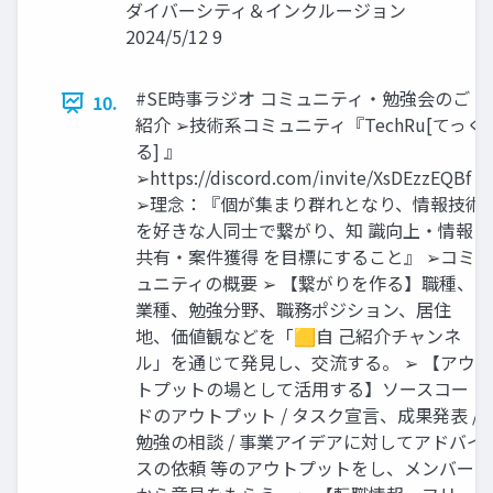
ダイバーシティ＆インクルージョン
2024/5/12 9
#SE時事ラジオ コミュニティ・勉強会のご
10.
紹介 ➢技術系コミュニティ『TechRu[てっく
る] 』
➢https://discord.com/invite/XsDEzzEQBf
➢理念：『個が集まり群れとなり、情報技術
を好きな人同士で繋がり、知 識向上・情報
共有・案件獲得 を目標にすること』 ➢コミ
ュニティの概要 ➢ 【繋がりを作る】職種、
業種、勉強分野、職務ポジション、居住
地、価値観などを「🟨自 己紹介チャンネ
ル」を通じて発見し、交流する。 ➢ 【アウ
トプットの場として活用する】ソースコー
ドのアウトプット / タスク宣言、成果発表 /
勉強の相談 / 事業アイデアに対してアドバイ
スの依頼 等のアウトプットをし、メンバー