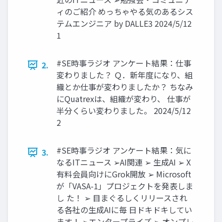
ィのご紹介 めっちゃやる気のあるシス
テムエンジニア by DALLE3 2024/5/12
1
#SE時事ラジオ アンケート結果：仕事
2.
変わりました？ Ｑ．新年度になり、組
織とか仕事が変わりましたか？ ちなみ
にQuatrexは、組織が変わり、 仕事が
半分くらい変わりました。 2024/5/12
2
#SE時事ラジオ アンケート結果：気に
3.
なるITニュース ➢AI関連 ➢ 生成AI ➢ X
有料会員向けにGrok開放 ➢ Microsoft
が「VASA-1」プロジェクトを発表しま
し た！ ➢ 目まぐるしくリリースされ
る各社の生成AIに毎 日ドキドキしてい
ます！ ➢エンタープライズ ➢ オンプレ