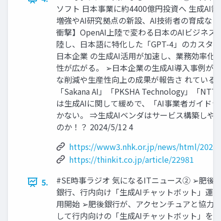
ソフト 日本事業に約4400億円投資へ 生成AI
増強やAI研究拠点の新設、AI技術者の育成な
衝撃】OpenAI上陸で変わる日本のAIビジネスの
陸し、日本語に特化した「GPT-4」のカスタ
日本企業 の生成AI活用が加速し、業務効率化
性が広がる。 ➢日本企業の生成AI導入事例が
な削減や生産性向上の成果が報告さ れている。
「Sakana AI」「PKSHA Technology」「NTT
は生成AIに関して緩めで、「AI事業者ガイド
かない。 ⇒生成AIベンダはサービス構築しや
のか！？ 2024/5/12 4
https://www3.nhk.or.jp/news/html/202
https://thinkit.co.jp/article/22981
#SE時事ラジオ 気になるITニュース② ➢肥後
5.
銀行、行内向け「生成AIチャットボット」運
用開始 ➢肥後銀行が、アクセンチュアと協力
して行内向けの「生成AIチャットボット」を