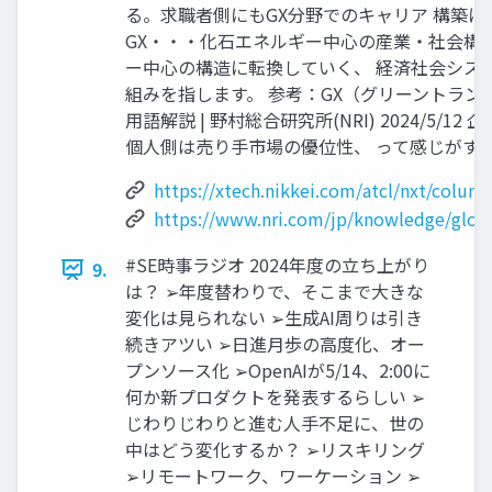
る。求職者側にもGX分野でのキャリア 構築
GX・・・化石エネルギー中心の産業・社会構
ー中心の構造に転換していく、 経済社会シス
組みを指します。 参考：GX（グリーントランス
用語解説 | 野村総合研究所(NRI) 2024/5/
個人側は売り手市場の優位性、 って感じがする
https://xtech.nikkei.com/atcl/nxt/colu
https://www.nri.com/jp/knowledge/gloss
#SE時事ラジオ 2024年度の立ち上がり
9.
は？ ➢年度替わりで、そこまで大きな
変化は見られない ➢生成AI周りは引き
続きアツい ➢日進月歩の高度化、オー
プンソース化 ➢OpenAIが5/14、2:00に
何か新プロダクトを発表するらしい ➢
じわりじわりと進む人手不足に、世の
中はどう変化するか？ ➢リスキリング
➢リモートワーク、ワーケーション ➢