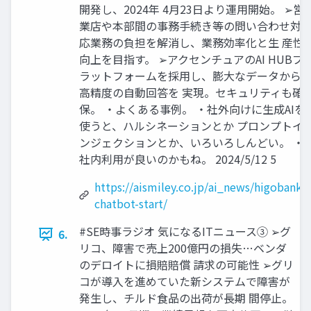
開発し、2024年 4月23日より運用開始。 ➢営
業店や本部間の事務手続き等の問い合わせ対
応業務の負担を解消し、業務効率化と生 産性
向上を目指す。 ➢アクセンチュアのAI HUBプ
ラットフォームを採用し、膨大なデータから
高精度の自動回答を 実現。セキュリティも確
保。 ・よくある事例。 ・社外向けに生成AIを
使うと、ハルシネーションとか プロンプトイ
ンジェクションとか、いろいろしんどい。 ・
社内利用が良いのかもね。 2024/5/12 5
https://aismiley.co.jp/ai_news/higobank-
chatbot-start/
#SE時事ラジオ 気になるITニュース③ ➢グ
6.
リコ、障害で売上200億円の損失…ベンダ
のデロイトに損賠賠償 請求の可能性 ➢グリ
コが導入を進めていた新システムで障害が
発生し、チルド食品の出荷が長期 間停止。