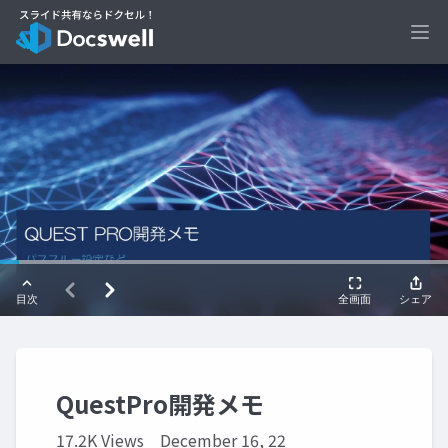
Ope
QuestPro開発メモ
17.2K Views
December 16, 22