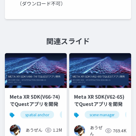
（ダウンロード不可）
関連スライド
Meta XR SDK(V66-74)
Meta XR SDK(V62-65)
でQuestアプリを開発
でQuestアプリを開発
spatial anchor
unity
quest pro
scene manager
shapereco
dep
あうぜ
あうぜん
1.2M
769.4K
ん