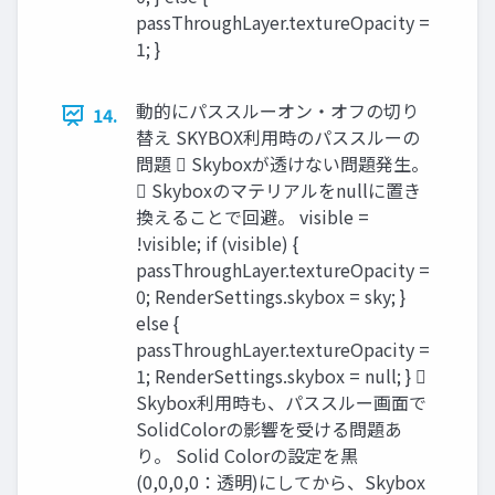
passThroughLayer.textureOpacity =
1; }
動的にパススルーオン・オフの切り
14.
替え SKYBOX利用時のパススルーの
問題  Skyboxが透けない問題発生。
 Skyboxのマテリアルをnullに置き
換えることで回避。 visible =
!visible; if (visible) {
passThroughLayer.textureOpacity =
0; RenderSettings.skybox = sky; }
else {
passThroughLayer.textureOpacity =
1; RenderSettings.skybox = null; } 
Skybox利用時も、パススルー画面で
SolidColorの影響を受ける問題あ
り。 Solid Colorの設定を黒
(0,0,0,0：透明)にしてから、Skybox