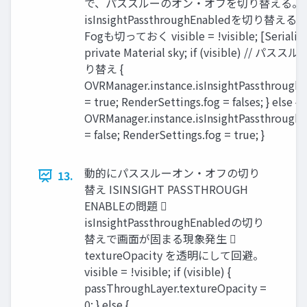
で、パススルーのオン・オフを切り替える。 
isInsightPassthroughEnabledを切り替える
Fogも切っておく visible = !visible; [Serialize
private Material sky; if (visible) // パス
り替え {
OVRManager.instance.isInsightPassthrough
= true; RenderSettings.fog = falses; } else {
OVRManager.instance.isInsightPassthrough
= false; RenderSettings.fog = true; }
動的にパススルーオン・オフの切り
13.
替え ISINSIGHT PASSTHROUGH
ENABLEの問題 
isInsightPassthroughEnabledの切り
替えで画面が固まる現象発生 
textureOpacity を透明にして回避。
visible = !visible; if (visible) {
passThroughLayer.textureOpacity =
0; } else {