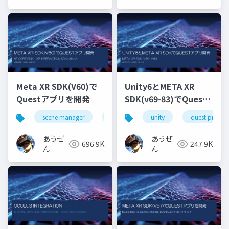
Meta XR SDK(V60)で
Unity6とMETA XR
Questアプリを開発
SDK(v69-83)でQuest
アプリ開発
scene manager
depth api
unity
オクルージョン
quest pro
あうぜ
あうぜ
696.9K
247.9K
ん
ん