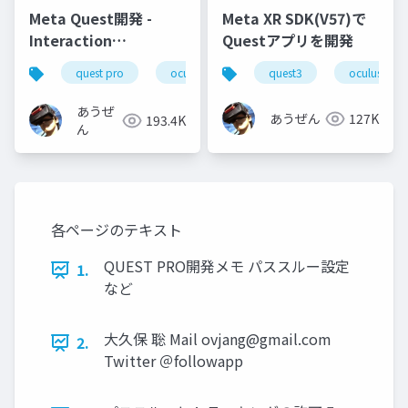
Meta Quest開発 -
Meta XR SDK(V57)で
Interaction
Questアプリを開発
SDK(46/55)の使い方-
quest pro
oculus integration
quest3
unity
oculus inte
intera
あうぜ
あうぜん
127K
193.4K
ん
各ページのテキスト
QUEST PRO開発メモ パススルー設定
1.
など
大久保 聡 Mail
ovjang@gmail.com
2.
Twitter ＠followapp