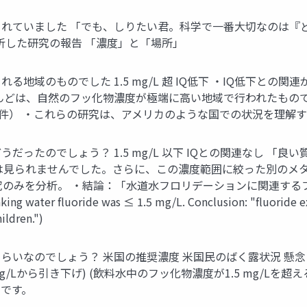
れていました 「でも、しりたい君。科学で一番大切なのは『
析した研究の報告 「濃度」と「場所」
域のものでした 1.5 mg/L 超 IQ低下 ・IQ低下との関連
どは、自然のフッ化物濃度が極端に高い地域で行われたものです。
ン（4件） ・これらの研究は、アメリカのような国での状況を理
ったのでしょう？ 1.5 mg/L 以下 IQとの関連なし 「良い
関連は見られませんでした。さらに、この濃度範囲に絞った別のメタ
の研究のみを分析。 ・結論：「水道水フロリデーションに関連す
ng water fluoride was ≤ 1.5 mg/L. Conclusion: "fluoride e
ildren.")
のでしょう？ 米国の推奨濃度 米国民のばく露状況 懸念される研究の濃
2 mg/Lから引き下げ) (飲料水中のフッ化物濃度が1.5 mg/
です。