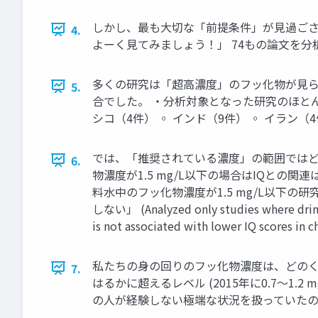
しかし、最も大切な「前提条件」が見過ごさ
4.
よーく見てみましょう！」 74もの論文を分
多くの研究は「超高濃度」のフッ化物が見られる地
5.
合でした。 ・分析対象となった研究のほとん
シコ（4件） ◦ インド（9件） ◦ イラ
では、「推奨されている濃度」の範囲ではどうだ
6.
物濃度が1.5 mg/L以下の場合はIQとの
料水中のフッ化物濃度が1.5 mg/L以下
しない」 (Analyzed only studies where drinki
is not associated with lower IQ scores in ch
私たちの身の回りのフッ化物濃度は、どのくらいな
7.
はるかに超えるレベル (2015年に0.7〜1.
の人が経験しない極端な状況を扱っていたの