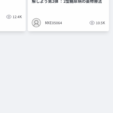
解しよう第2弾 ：2型糖尿病の薬物療法
サルコペニア
リハビリ
栄養リハビリ
ネットワークメ
12.4K
MXE05064
10.5K