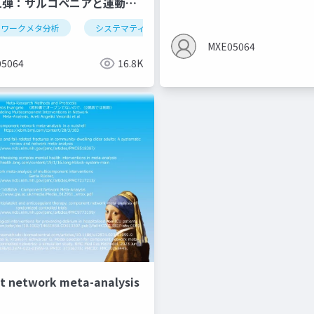
1弾：サルコペニアと運動の
トワークメタ分析
システマティックレビュー
系統的レビュー
MXE05064
5064
16.8K
 network meta-analysis