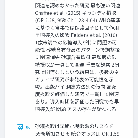
関連を認めなかった研究 最も強い関連
Chaffee et al. (2015) キャンディ摂取
(OR 2.28, 95%CI: 1.28-4.04) WHO基準
に基づく食事では保護因子として作用
早期導入の影響 Feldens et al. (2010)
1歳未満での砂糖導入が特に問題の可
能性 砂糖含有食品のパターンで調整後
に関連消失 砂糖含有飲料 高頻度の砂
糖摂取が一貫して関連 重要な観察 2研
究で関連なしという結果は、多数のネ
ガティブ研究が未発表の可能性を示
唆。出版バイ 測定方法別の傾向 高頻
度摂取を評価した研究で一貫して関連
あり。導入時期を評価した研究でも早
期導入が 問題 アスの存在が疑われる
砂糖摂取は早期小児齲蝕のリスクを
9.
59%増加させる 統合オッズ比 OR 1.59