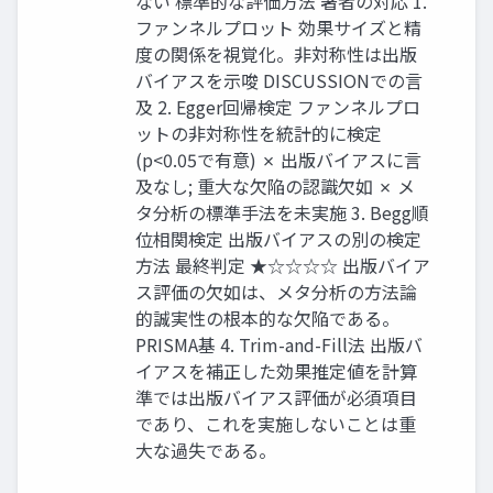
ない 標準的な評価方法 著者の対応 1.
ファンネルプロット 効果サイズと精
度の関係を視覚化。非対称性は出版
バイアスを示唆 DISCUSSIONでの言
及 2. Egger回帰検定 ファンネルプロ
ットの非対称性を統計的に検定
(p<0.05で有意) ✗ 出版バイアスに言
及なし; 重大な欠陥の認識欠如 ✗ メ
タ分析の標準手法を未実施 3. Begg順
位相関検定 出版バイアスの別の検定
方法 最終判定 ★☆☆☆☆ 出版バイア
ス評価の欠如は、メタ分析の方法論
的誠実性の根本的な欠陥である。
PRISMA基 4. Trim-and-Fill法 出版バ
イアスを補正した効果推定値を計算
準では出版バイアス評価が必須項目
であり、これを実施しないことは重
大な過失である。