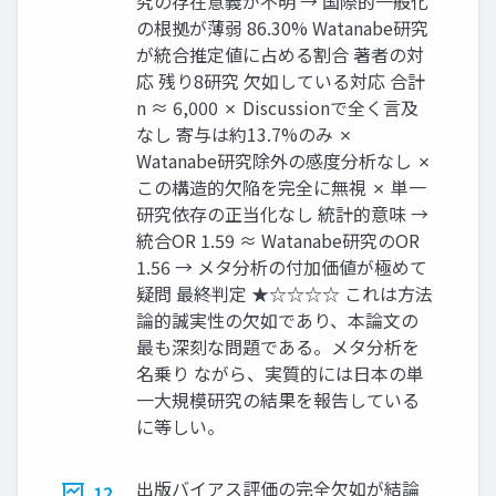
究の存在意義が不明 → 国際的一般化
の根拠が薄弱 86.30% Watanabe研究
が統合推定値に占める割合 著者の対
応 残り8研究 欠如している対応 合計
n ≈ 6,000 ✗ Discussionで全く言及
なし 寄与は約13.7%のみ ✗
Watanabe研究除外の感度分析なし ✗
この構造的欠陥を完全に無視 ✗ 単一
研究依存の正当化なし 統計的意味 →
統合OR 1.59 ≈ Watanabe研究のOR
1.56 → メタ分析の付加価値が極めて
疑問 最終判定 ★☆☆☆☆ これは方法
論的誠実性の欠如であり、本論文の
最も深刻な問題である。メタ分析を
名乗り ながら、実質的には日本の単
一大規模研究の結果を報告している
に等しい。
出版バイアス評価の完全欠如が結論
12.