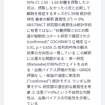
95% CI: 1.50 - 1.68 砂糖を摂取した小
児は、摂取しなかった小児と比較して
齲蝕を発症するオッズが1.59倍 統計的
特性 著者の解釈 異質性 (I²) ≈ 0%
ABSTRACT 研究間の異質性は統計学的
に有意ではない "砂糖摂取とECCの関
連が縦断的コホート研究で確認された
(confirmed)" COCHRAN'S Q 検定 Q =
5.91, p = 0.658 ⚠ 批判的吟味の観点
効果の方向性は一貫している この解釈
には重大な問題がある： 単一研究
(Watanabe)が86%のウェイトを占め
る・出版バイアス評価が欠如・GRADE
評価な し・結論が過度に断定的
("confirmed") 統計モデル ランダム効
果モデル 研究間の潜在的な異質性を考
慮 ⚠ 注意 I²≈0%という不自然な均質
性は、出版バイアスの可能性を示唆し
ている