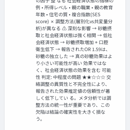
の因子 整 なる 社会経済状態の指標の
例 • 所得レベル • 親の職業 • 親の教育
年数 • 住宅の質 • 複合指数(SES
score) ✗ 調整方法(層別化vs共変量分
析)が異なる ⚠ 深刻な影響 → 砂糖摂
取と社会経済状態は強く相関 → 低社
会経済状態 → 砂糖摂取増加 + 口腔
衛生低下 → 報告されたOR 1.59は、
砂糖の独立した → 真の砂糖効果はよ
り小さい可能性が高い 効果ではな
く、社会経済状態の効果を含む 可能
性 判定: 中程度の問題 ★★☆☆☆ 交
絡調整の異質性と不完全性により、
報告された効果推定値の信頼性が著
しく低下してい る。メタ分析では調
整方法の統一性が重要であり、この
欠陥は結論の確実性を大きく損な
う。