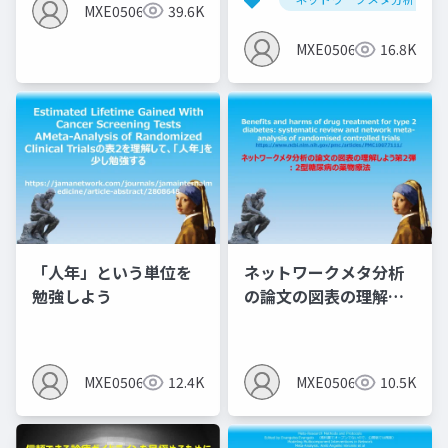
アと運動のNMA
MXE05064
39.6K
MXE05064
16.8K
「人年」という単位を
ネットワークメタ分析
勉強しよう
の論文の図表の理解し
よう第2弾 ：2型糖尿病
の薬物療法
MXE05064
12.4K
MXE05064
10.5K