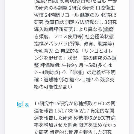
(週間/日間) 初期病変(白斑)を含む 一部
の研究のみ調整 2研究 6研究 口腔衛生
習慣 24時間リコール 齲窩のみ 4研究 5
研究 食事日誌 測定方法記載なし 3研究
導入時期評価 研究により異なる(歯磨
き頻度、フロス使用等) 社会経済状態
指標がバラバラ(所得、教育、職業等)
母乳育児 ⚠ 典型的な「リンゴとオレ
ンジを混ぜる」状況 一部の研究のみ調
整 評価時期: 生後9ヶ月〜5歳(多くは
2〜4歳時点) ⚠ 「砂糖」の定義が不明
確：遊離糖?添加糖?ショ糖? ⚠ 残余交
絡の可能性が高い
17研究中15研究が砂糖摂取とECCの関
8.
連を報告 15/17 88% 2/17 肯定的な関
連を報告した研究 砂糖摂取がECC有病
率を増加させた割合 関連を認めなかっ
た研究 肯定的な関連を報告した研究