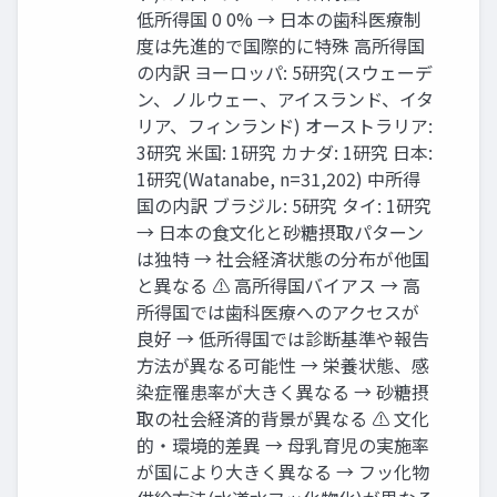
低所得国 0 0% → 日本の歯科医療制
度は先進的で国際的に特殊 高所得国
の内訳 ヨーロッパ: 5研究(スウェーデ
ン、ノルウェー、アイスランド、イタ
リア、フィンランド) オーストラリア:
3研究 米国: 1研究 カナダ: 1研究 日本:
1研究(Watanabe, n=31,202) 中所得
国の内訳 ブラジル: 5研究 タイ: 1研究
→ 日本の食文化と砂糖摂取パターン
は独特 → 社会経済状態の分布が他国
と異なる ⚠ 高所得国バイアス → 高
所得国では歯科医療へのアクセスが
良好 → 低所得国では診断基準や報告
方法が異なる可能性 → 栄養状態、感
染症罹患率が大きく異なる → 砂糖摂
取の社会経済的背景が異なる ⚠ 文化
的・環境的差異 → 母乳育児の実施率
が国により大きく異なる → フッ化物