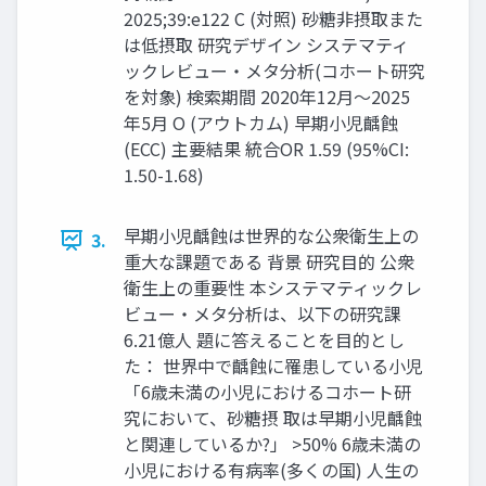
2025;39:e122 C (対照) 砂糖非摂取また
は低摂取 研究デザイン システマティ
ックレビュー・メタ分析(コホート研究
を対象) 検索期間 2020年12月〜2025
年5月 O (アウトカム) 早期小児齲蝕
(ECC) 主要結果 統合OR 1.59 (95%CI:
1.50-1.68)
早期小児齲蝕は世界的な公衆衛生上の
3.
重大な課題である 背景 研究目的 公衆
衛生上の重要性 本システマティックレ
ビュー・メタ分析は、以下の研究課
6.21億人 題に答えることを目的とし
た： 世界中で齲蝕に罹患している小児
「6歳未満の小児におけるコホート研
究において、砂糖摂 取は早期小児齲蝕
と関連しているか?」 >50% 6歳未満の
小児における有病率(多くの国) 人生の