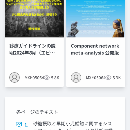
診療ガイドラインの説
Component network
明2024年8月（エビデ
meta-analysis 公開版
ンスレベルとエビデン
スプロファイルを作る
とMindsの間違いあ
MXE05064
5.8K
MXE05064
5.3K
り）
各ページのテキスト
砂糖摂取と早期小児齲蝕に関するシス
1.