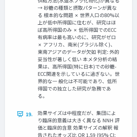
供給方法(水道水フッ化物化)が異なる
→ 砂糖の種類と摂取パターンが異な
る 根本的な問題 ✗ 世界人口の80%以
上が低中所得国に住むが、研究はほ
ぼ高所得国のみ ✗ 低所得国でのECC
有病率は最も高いのに、研究がゼロ
✗ アフリカ、南米(ブラジル除く)、
東南アジアのデータが欠如 判定: 外的
妥当性が著しく低い 本メタ分析の結
果は、高所得国(特に日本)での砂糖-
ECC関連を示しているに過ぎない。世
界的な一 般化は不可能であり、低所
得国での独立した研究が急務であ
る。
効果サイズは中程度だが、集団によ
19.
り臨床的意義は大きく異なる NNH 評
価と臨床的含意 効果サイズの解釈 報
告されたオッズ比 OR 1.59 (95% CI: