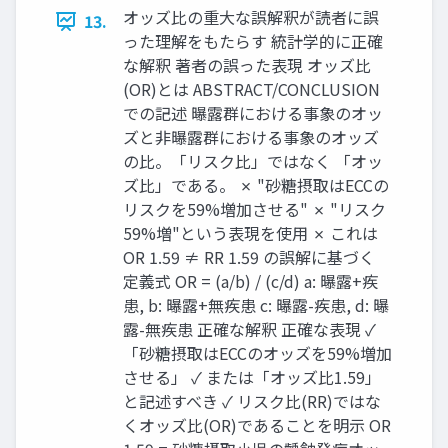
オッズ比の重大な誤解釈が読者に誤
13.
った理解をもたらす 統計学的に正確
な解釈 著者の誤った表現 オッズ比
(OR)とは ABSTRACT/CONCLUSION
での記述 曝露群における事象のオッ
ズと非曝露群における事象のオッズ
の比。「リスク比」ではなく 「オッ
ズ比」である。 ✗ "砂糖摂取はECCの
リスクを59%増加させる" ✗ "リスク
59%増"という表現を使用 ✗ これは
OR 1.59 ≠ RR 1.59 の誤解に基づく
定義式 OR = (a/b) / (c/d) a: 曝露+疾
患, b: 曝露+無疾患 c: 曝露-疾患, d: 曝
露-無疾患 正確な解釈 正確な表現 ✓
「砂糖摂取はECCのオッズを59%増加
させる」 ✓ または「オッズ比1.59」
と記述すべき ✓ リスク比(RR)ではな
くオッズ比(OR)であることを明示 OR