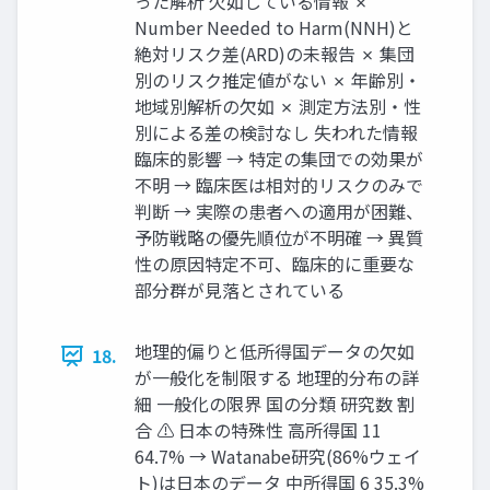
った解析 欠如している情報 ✗
Number Needed to Harm(NNH)と
絶対リスク差(ARD)の未報告 ✗ 集団
別のリスク推定値がない ✗ 年齢別・
地域別解析の欠如 ✗ 測定方法別・性
別による差の検討なし 失われた情報
臨床的影響 → 特定の集団での効果が
不明 → 臨床医は相対的リスクのみで
判断 → 実際の患者への適用が困難、
予防戦略の優先順位が不明確 → 異質
性の原因特定不可、臨床的に重要な
部分群が見落とされている
地理的偏りと低所得国データの欠如
18.
が一般化を制限する 地理的分布の詳
細 一般化の限界 国の分類 研究数 割
合 ⚠ 日本の特殊性 高所得国 11
64.7% → Watanabe研究(86%ウェイ
ト)は日本のデータ 中所得国 6 35.3%