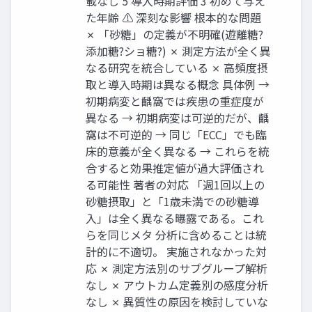
載なし 5 導入時期評価 3 初めて与え
た年齢 ⚠ 深刻な影響 根本的な問題
✗ 「砂糖」の定義が不明確(遊離糖?
添加糖?ショ糖?) ✗ 測定方法が全く異
なる研究を統合している ✗ 高頻度摂
取と導入時期は異なる概念 具体例 →
初期病変と齲窩では疾患の重症度が
異なる → 初期病変は可逆的だが、齲
窩は不可逆的 → 同じ「ECC」でも臨
床的意義が全く異なる → これらを統
合すると効果推定値が過大評価され
る可能性 著者の対応 「週1回以上の
砂糖摂取」と「1歳未満での砂糖導
入」は全く異なる曝露である。これ
らを同じメタ 分析に含めることは統
計的に不適切。 実施されなかった対
応 ✗ 測定方法別のサブグループ解析
なし ✗ アウトカム定義別の感度分析
なし ✗ 異質性の原因を検討していな