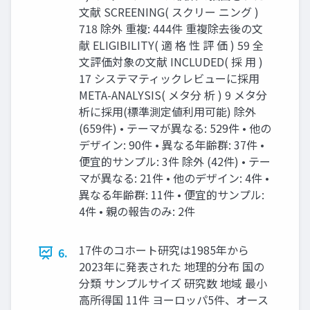
文献 SCREENING( スクリー ニング )
718 除外 重複: 444件 重複除去後の文
献 ELIGIBILITY( 適 格 性 評 価 ) 59 全
文評価対象の文献 INCLUDED( 採 用 )
17 システマティックレビューに採用
META-ANALYSIS( メタ分 析 ) 9 メタ分
析に採用(標準測定値利用可能) 除外
(659件) • テーマが異なる: 529件 • 他の
デザイン: 90件 • 異なる年齢群: 37件 •
便宜的サンプル: 3件 除外 (42件) • テー
マが異なる: 21件 • 他のデザイン: 4件 •
異なる年齢群: 11件 • 便宜的サンプル:
4件 • 親の報告のみ: 2件
17件のコホート研究は1985年から
6.
2023年に発表された 地理的分布 国の
分類 サンプルサイズ 研究数 地域 最小
高所得国 11件 ヨーロッパ5件、オース