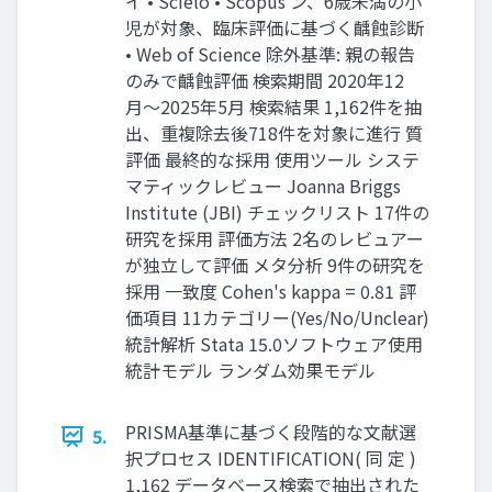
イ • Scielo • Scopus ン、6歳未満の小
児が対象、臨床評価に基づく齲蝕診断
• Web of Science 除外基準: 親の報告
のみで齲蝕評価 検索期間 2020年12
月〜2025年5月 検索結果 1,162件を抽
出、重複除去後718件を対象に進行 質
評価 最終的な採用 使用ツール システ
マティックレビュー Joanna Briggs
Institute (JBI) チェックリスト 17件の
研究を採用 評価方法 2名のレビュアー
が独立して評価 メタ分析 9件の研究を
採用 一致度 Cohen's kappa = 0.81 評
価項目 11カテゴリー(Yes/No/Unclear)
統計解析 Stata 15.0ソフトウェア使用
統計モデル ランダム効果モデル
PRISMA基準に基づく段階的な文献選
5.
択プロセス IDENTIFICATION( 同 定 )
1,162 データベース検索で抽出された