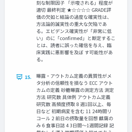
刻な制限因子 「示唆される」程度が
適切 最終判定 ★☆☆☆☆ GRADE評
価の欠如と結論の過度な確実性は、
方法論的誠実性の重大な欠陥であ
る。エビデンス確実性が「非常に低
い」のに「confirmed」と断定するこ
とは、読者に誤った確信を与え、臨
床実践に悪影響を及ぼ す可能性があ
る。
曝露・アウトカム定義の異質性がメ
15.
タ分析の信頼性を損なう ECC アウト
カムの定義 砂糖曝露の測定方法 測定
方法 研究数 具体例 アウトカム定義
研究数 高頻度摂取 8 週1回以上、毎
日など 初期病変を含む 11 24時間リ
コール 2 前日の摂取量を回想 齲窩の
み 6 食事日誌 4 3日間〜1週間記録 記