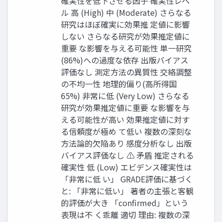
確実性を低下させる因子 確実性レベ
ル 高 (High) 中 (Moderate) さらなる
研究はほぼ確実に効果推 定値に影響
しない さらなる研究が効果推定値に
重要 な影響を与える可能性 単一研究
(86%)への過度な依存 出版バイアス
評価なし 測定方法の異質性 交絡調整
の不均一性 地理的偏り(高所得国
65%) 非常に低 (Very Low) さらなる
研究が効果推定値に重要 な影響を与
える可能性が高い 効果推定値に対す
る信頼度が極め て低い 複数の深刻な
方法論的欠陥あり 感度分析なし 出版
バイアス評価なし ⚠ 矛盾 推定される
確実性 低 (Low) エビデンス確実性は
「非常に低 い」 GRADE評価に基づく
と: 「非常に低い」 著者の主張と客観
的評価が大き 「confirmed」という
表現は不 く乖離 適切 理由: 複数の深