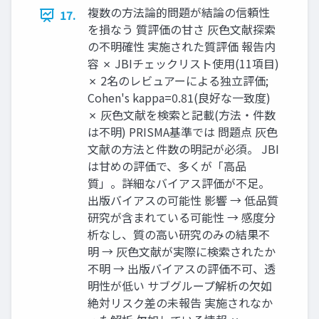
複数の方法論的問題が結論の信頼性
17.
を損なう 質評価の甘さ 灰色文献探索
の不明確性 実施された質評価 報告内
容 ✗ JBIチェックリスト使用(11項目)
✗ 2名のレビュアーによる独立評価;
Cohen's kappa=0.81(良好な一致度)
✗ 灰色文献を検索と記載(方法・件数
は不明) PRISMA基準では 問題点 灰色
文献の方法と件数の明記が必須。 JBI
は甘めの評価で、多くが「高品
質」。詳細なバイアス評価が不足。
出版バイアスの可能性 影響 → 低品質
研究が含まれている可能性 → 感度分
析なし、質の高い研究のみの結果不
明 → 灰色文献が実際に検索されたか
不明 → 出版バイアスの評価不可、透
明性が低い サブグループ解析の欠如
絶対リスク差の未報告 実施されなか