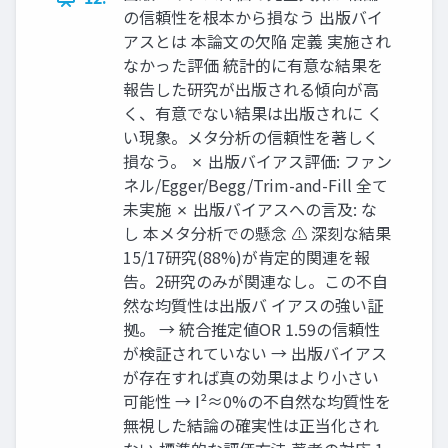
の信頼性を根本から損なう 出版バイ
アスとは 本論文の欠陥 定義 実施され
なかった評価 統計的に有意な結果を
報告した研究が出版される傾向が高
く、有意でない結果は出版されに く
い現象。メタ分析の信頼性を著しく
損なう。 ✗ 出版バイアス評価: ファン
ネル/Egger/Begg/Trim-and-Fill 全て
未実施 ✗ 出版バイアスへの言及: な
し 本メタ分析での懸念 ⚠ 深刻な結果
15/17研究(88%)が肯定的関連を報
告。2研究のみが関連なし。この不自
然な均質性は出版バ イアスの強い証
拠。 → 統合推定値OR 1.59の信頼性
が検証されていない → 出版バイアス
が存在すれば真の効果はより小さい
可能性 → I²≈0%の不自然な均質性を
無視した結論の確実性は正当化され