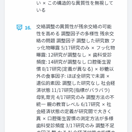
い ✗ この構造的な異質性を無視して
いる
交絡調整の異質性が残余交絡の可能
16.
性を高める 調整因子の多様性 残余交
絡の問題 調整因子 調整した研究数 フ
ッ化物曝露 5/17研究のみ ✗ フッ化物
曝露: 12研究が調整なし ✗ 歯科受診
頻度: 14研究が調整なし 口腔衛生習
慣 8/17研究(定義が異なる) ✗ 砂糖以
外の食事因子: ほぼ全研究で未調 ✗
遺伝的素因: 調整した研究なし 社会経
済状態 11/17研究(指標がバラバラ)
母乳育児 4/17研究のみ 調整方法の不
統一 親の教育レベル 6/17研究 ✗ 社
会経済状態の定義が研究間で大きく
異 ✗ 口腔衛生習慣の測定方法が多様
歯科受診頻度 3/17研究のみ 調整不足