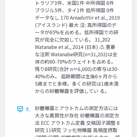
トラリア3件、米国1件 中所得国 6件
ブラジル5件、タイ1件 低所得国 0件
データなし 170 Arnadottir et al., 2019
(アイスランド) 最大 注: 高所得国のデ
ータが65%を占める。低所得国での研
究が完全に欠如している。 31,202
Watanabe et al., 2014 (日本) ⚠ 重要
な注釈 Watanabe研究(n=31,202)は全
体の約60-70%のウェイトを占める。
残り8研究(合計 n≈6,000)の寄与は30-
40%のみ。 追跡期間は生後6ヶ月から
5歳までと多様。多くの研究は1歳未満
からの砂糖曝露を評価してい る。
砂糖曝露とアウトカムの測定方法には
7.
大きな異質性が存在 砂糖曝露の測定方
法 ECC アウトカム定義 交絡因子調整 8
研究 11研究 フッ化物曝露 高頻度摂取