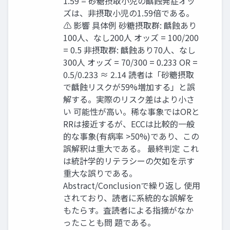
1.59 = 砂糖摂取小児の齲蝕発症オッ
ズは、非摂取小児の1.59倍である。
⚠ 影響 具体例 砂糖摂取群: 齲蝕あり
100人、なし200人 オッズ = 100/200
= 0.5 非摂取群: 齲蝕あり70人、なし
300人 オッズ = 70/300 = 0.233 OR =
0.5/0.233 ≈ 2.14 読者は「砂糖摂取
で齲蝕リスクが59%増加する」と誤
解する。実際のリスク差はより小さ
い 可能性が高い。稀な事象ではORと
RRは接近するが、ECCは比較的一般
的な事象(有病率 >50%)であり、この
誤解釈は重大である。 最終判定 これ
は統計学的リテラシーの欠如を示す
重大な誤りである。
Abstract/Conclusionで繰り返し 使用
されており、読者に系統的な誤解を
もたらす。査読者による指摘がなか
ったことも問 題である。