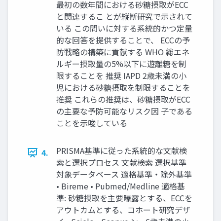
最初の数年間における砂糖摂取がECC
と関連するこ とが縦断研究で示されて
いる この問いに対する系統的かつ定量
的な回答を提供することで、 ECCの予
防戦略の構築に貢献する WHO 総エネ
ルギー摂取量の5%以下に遊離糖を制
限することを 推奨 IAPD 2歳未満の小
児における砂糖摂取を制限することを
推奨 これらの推奨は、砂糖摂取がECC
の主要な予防可能なリスク因 子である
ことを示唆している
PRISMA基準に従った系統的な文献検
4.
索と選択プロセス 文献検索 選択基準
対象データベース 適格基準・除外基準
• Bireme • Pubmed/Medline 適格基
準: 砂糖摂取を主要曝露とする、ECCを
アウトカムとする、コホート研究デザ