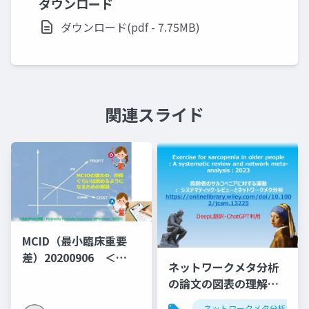
ダウンロード
ダウンロード(pdf - 7.75MB)
関連スライド
MCID（最小臨床重要
差）20200906 ＜
ネットワークメタ分析
MID（群間差）でなく
の論文の図表の理解し
MIC（群間内MID)の説
よう第1弾：サルコペニ
明となっている＞
ネットワークメタ分析