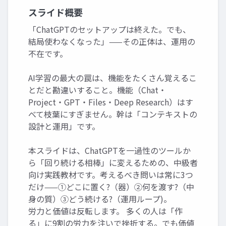
スライド概要
「ChatGPTのセットアップは終えた。でも、
結局使わなくなった」——その正体は、運用の
不在です。
AI学習の最大の罠は、機能をたくさん覚えるこ
とだと勘違いすること。機能（Chat・
Project・GPT・Files・Deep Research）はす
べて枝葉にすぎません。幹は「コンテキストの
設計と運用」です。
本スライドは、ChatGPTを一過性のツールか
ら「回り続ける相棒」に変えるための、中級者
向け実践教材です。考えるべき問いは常に3つ
だけ——①どこに置く?（器）②何を渡す?（中
身の質）③どう続ける?（運用ループ)。
労力と価値は反転します。 多くの人は「作
る」に9割の労力を注いで挫折する。でも価値