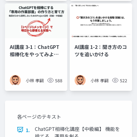
AI講座 3-1：ChatGPT
AI講座 1-2：聞き方のコ
相棒化をやってみよ
ツを追いかける
う、運用の規律と活用
計画
小林 孝嗣
588
小林 孝嗣
522
各ページのテキスト
ChatGPT相棒化講座【中級編】 機能を
1.
捨てる。運用を創る。