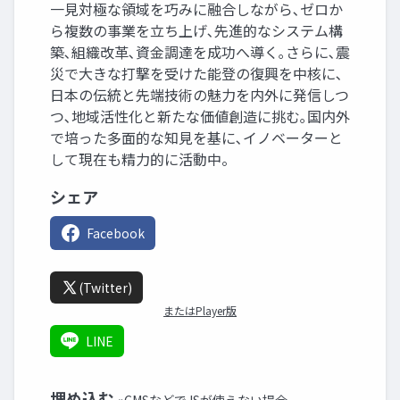
一見対極な領域を巧みに融合しながら､ゼロか
ら複数の事業を立ち上げ､先進的なシステム構
築､組織改革､資金調達を成功へ導く｡さらに､震
災で大きな打撃を受けた能登の復興を中核に､
日本の伝統と先端技術の魅力を内外に発信しつ
つ､地域活性化と新たな価値創造に挑む｡国内外
で培った多面的な知見を基に､イノベーターと
して現在も精力的に活動中。
シェア
Facebook
(Twitter)
またはPlayer版
LINE
埋め込む