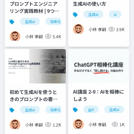
プロンプトエンジニア
生成AIの使い方
リング実践教材 | 9つの
生成ai
ai
構文で業務効率10倍ア
生成ai
効率化
情報整理
文脈
プ
ップ
小林 孝嗣
3.9K
小林 孝嗣
5.4K
AI講座 2-0：AIを相棒に
初めて生成AIを使うと
しよう
きのプロンプトの書き
方
gpt
生成ai
生成ai
効率化
情報整理
小林 孝嗣
1K
小林 孝嗣
1.2K