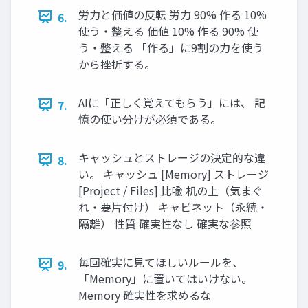
労力と価値の反転 労力 90% 作る 10%
6.
使う・整える 価値 10% 作る 90% 使
う・整える 「作る」に9割の力を使う
から挫折する。
AIに「正しく覚えてもらう」には、 記
7.
憶の使い分けが必須である。
キャッシュとストレージの決定的な違
8.
い。 キャッシュ [Memory] ストレージ
[Project / Files] 比喩 机の上（気まぐ
れ・要片付け） キャビネット（永続・
隔離） 性質 確実性なし 確実な参照
毎回確実に見てほしいルールを、
9.
「Memory」に置いてはいけない。
Memory 確実性を求めるな