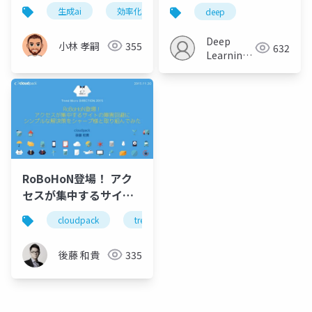
Domain Adaptation
生成ai
効率化
情報整理
ビジネス
deep
of Image Generators
Deep
小林 孝嗣
355
632
Learning
JP
RoBoHoN登場！ アク
セスが集中するサイト
の障害回避に シンプル
cloudpack
trend micro
robohon
sharp
な解決策をシャープ様
と取り組んでみた
後藤 和貴
335