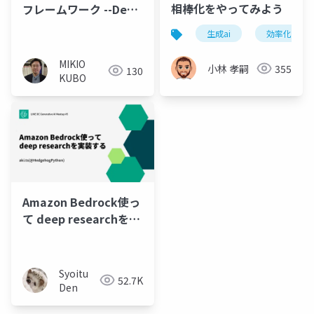
相棒化をやってみよう
フレームワーク --Deep
ResearchからPrism、
生成ai
効率化
arXivへの統合的アプロ
ーチ
MIKIO
小林 孝嗣
355
130
KUBO
Amazon Bedrock使っ
て deep researchを実
装する
Syoitu
52.7K
Den