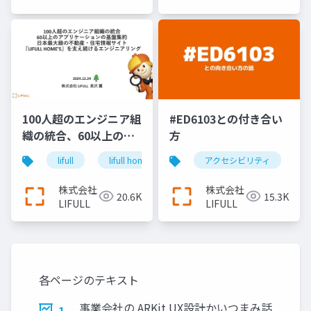
100人超のエンジニア組
#ED6103との付き合い
織の統合、60以上のア
方
プリケーションの基盤
lifull
lifull home's
cto
アクセシビリティ
keel
engin
集約、日本最大級の不
動産・住宅情報サイト
株式会社
株式会社
20.6K
15.3K
『LIFULL HOME'S』を
LIFULL
LIFULL
支え続けるエンジニア
リング＿長沢翼
各ページのテキスト
事業会社の ARKit UX設計かいつまみ話
1.