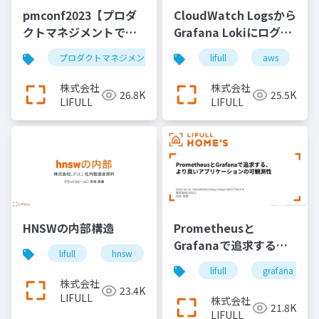
pmconf2023【プロダ
CloudWatch Logsから
クトマネジメントで高
Grafana Lokiにログ基
速PDCA】 アウトカム
盤を移行
プロダクトマネジメント
プロダクトマネージャー
lifull
aws
が激増したLIFULL
HOME’Sのグロース事
株式会社
株式会社
26.8K
25.5K
例
LIFULL
LIFULL
HNSWの内部構造
Prometheusと
Grafanaで追求する、
lifull
hnsw
search
より良いアプリケーシ
lifull
grafana
ョンの可観測性
株式会社
23.4K
LIFULL
株式会社
21.8K
LIFULL